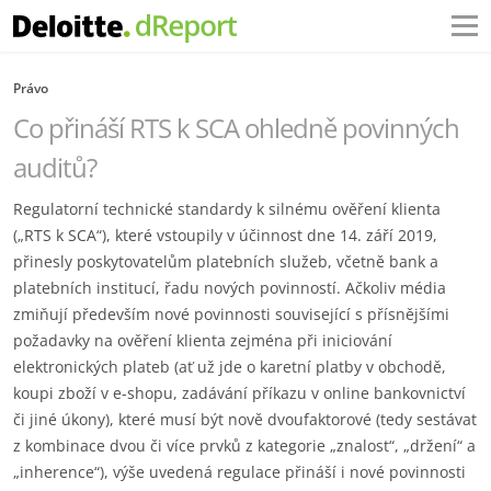
Právo
Co přináší RTS k SCA ohledně povinných
auditů?
Regulatorní technické standardy k silnému ověření klienta
(„RTS k SCA“), které vstoupily v účinnost dne 14. září 2019,
přinesly poskytovatelům platebních služeb, včetně bank a
platebních institucí, řadu nových povinností. Ačkoliv média
zmiňují především nové povinnosti související s přísnějšími
požadavky na ověření klienta zejména při iniciování
elektronických plateb (ať už jde o karetní platby v obchodě,
koupi zboží v e-shopu, zadávání příkazu v online bankovnictví
či jiné úkony), které musí být nově dvoufaktorové (tedy sestávat
z kombinace dvou či více prvků z kategorie „znalost“, „držení“ a
„inherence“), výše uvedená regulace přináší i nové povinnosti