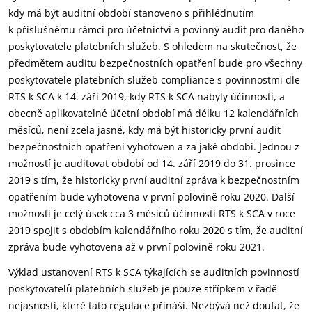
kdy má být auditní období stanoveno s přihlédnutím
k příslušnému rámci pro účetnictví a povinný audit pro daného
poskytovatele platebních služeb. S ohledem na skutečnost, že
předmětem auditu bezpečnostních opatření bude pro všechny
poskytovatele platebních služeb compliance s povinnostmi dle
RTS k SCA k 14. září 2019, kdy RTS k SCA nabyly účinnosti, a
obecně aplikovatelné účetní období má délku 12 kalendářních
měsíců, není zcela jasné, kdy má být historicky první audit
bezpečnostních opatření vyhotoven a za jaké období. Jednou z
možností je auditovat období od 14. září 2019 do 31. prosince
2019 s tím, že historicky první auditní zpráva k bezpečnostním
opatřením bude vyhotovena v první polovině roku 2020. Další
možností je celý úsek cca 3 měsíců účinnosti RTS k SCA v roce
2019 spojit s obdobím kalendářního roku 2020 s tím, že auditní
zpráva bude vyhotovena až v první polovině roku 2021.
Výklad ustanovení RTS k SCA týkajících se auditních povinností
poskytovatelů platebních služeb je pouze střípkem v řadě
nejasností, které tato regulace přináší. Nezbývá než doufat, že