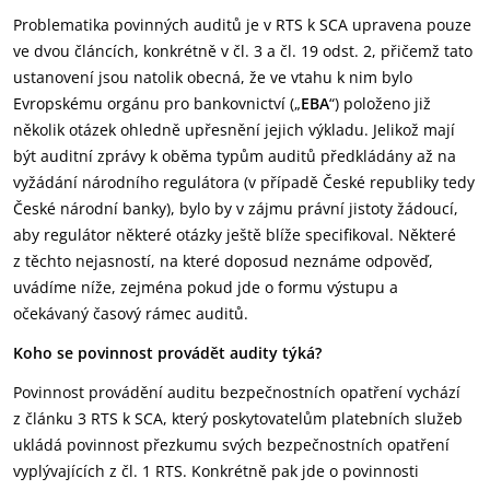
Problematika povinných auditů je v RTS k SCA upravena pouze
ve dvou článcích, konkrétně v čl. 3 a čl. 19 odst. 2, přičemž tato
ustanovení jsou natolik obecná, že ve vtahu k nim bylo
Evropskému orgánu pro bankovnictví („
EBA
“) položeno již
několik otázek ohledně upřesnění jejich výkladu. Jelikož mají
být auditní zprávy k oběma typům auditů předkládány až na
vyžádání národního regulátora (v případě České republiky tedy
České národní banky), bylo by v zájmu právní jistoty žádoucí,
aby regulátor některé otázky ještě blíže specifikoval. Některé
z těchto nejasností, na které doposud neznáme odpověď,
uvádíme níže, zejména pokud jde o formu výstupu a
očekávaný časový rámec auditů.
Koho se povinnost provádět audity týká?
Povinnost provádění auditu bezpečnostních opatření vychází
z článku 3 RTS k SCA, který poskytovatelům platebních služeb
ukládá povinnost přezkumu svých bezpečnostních opatření
vyplývajících z čl. 1 RTS. Konkrétně pak jde o povinnosti