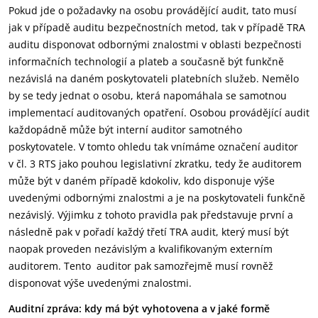
Pokud jde o požadavky na osobu provádějící audit, tato musí
jak v případě auditu bezpečnostních metod, tak v případě TRA
auditu disponovat odbornými znalostmi v oblasti bezpečnosti
informačních technologií a plateb a současně být funkčně
nezávislá na daném poskytovateli platebních služeb. Nemělo
by se tedy jednat o osobu, která napomáhala se samotnou
implementací auditovaných opatření. Osobou provádějící audit
každopádně může být interní auditor samotného
poskytovatele. V tomto ohledu tak vnímáme označení auditor
v čl. 3 RTS jako pouhou legislativní zkratku, tedy že auditorem
může být v daném případě kdokoliv, kdo disponuje výše
uvedenými odbornými znalostmi a je na poskytovateli funkčně
nezávislý. Výjimku z tohoto pravidla pak představuje první a
následně pak v pořadí každý třetí TRA audit, který musí být
naopak proveden nezávislým a kvalifikovaným externím
auditorem. Tento auditor pak samozřejmě musí rovněž
disponovat výše uvedenými znalostmi.
Auditní zpráva: kdy má být vyhotovena a v jaké formě