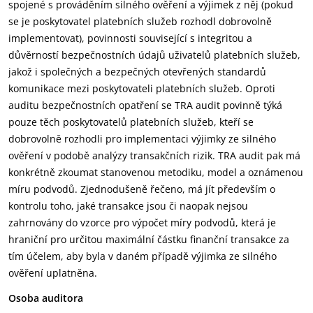
spojené s prováděním silného ověření a výjimek z něj (pokud
se je poskytovatel platebních služeb rozhodl dobrovolně
implementovat), povinnosti související s integritou a
důvěrností bezpečnostních údajů uživatelů platebních služeb,
jakož i společných a bezpečných otevřených standardů
komunikace mezi poskytovateli platebních služeb. Oproti
auditu bezpečnostních opatření se TRA audit povinně týká
pouze těch poskytovatelů platebních služeb, kteří se
dobrovolně rozhodli pro implementaci výjimky ze silného
ověření v podobě analýzy transakčních rizik. TRA audit pak má
konkrétně zkoumat stanovenou metodiku, model a oznámenou
míru podvodů. Zjednodušeně řečeno, má jít především o
kontrolu toho, jaké transakce jsou či naopak nejsou
zahrnovány do vzorce pro výpočet míry podvodů, která je
hraniční pro určitou maximální částku finanční transakce za
tím účelem, aby byla v daném případě výjimka ze silného
ověření uplatněna.
Osoba auditora