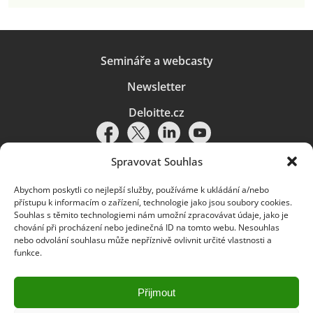
Semináře a webcasty
Newsletter
Deloitte.cz
Spravovat Souhlas
Abychom poskytli co nejlepší služby, používáme k ukládání a/nebo
Pravidla používání
|
Ochrana osobních údajů
|
Soubory cookies
|
přístupu k informacím o zařízení, technologie jako jsou soubory cookies.
Deloitte.cz
Souhlas s těmito technologiemi nám umožní zpracovávat údaje, jako je
chování při procházení nebo jedinečná ID na tomto webu. Nesouhlas
© 2026. Více informací najdete v
Pravidlech používání
.
nebo odvolání souhlasu může nepříznivě ovlivnit určité vlastnosti a
funkce.
Deloitte označuje jednu či více společností globální sítě členských
společností Deloitte Touche Tohmatsu Limited („DTTL“) a jejich dceřiné
a přidružené subjekty (souhrnně „organizace Deloitte“). Společnost DTTL
(rovněž označovaná jako „Deloitte Global“) a každá z jejích členských
Přijmout
společností a jejich přidružených subjektů je samostatným a nezávislým
právním subjektem, který není oprávněn zavazovat nebo přijímat závazky