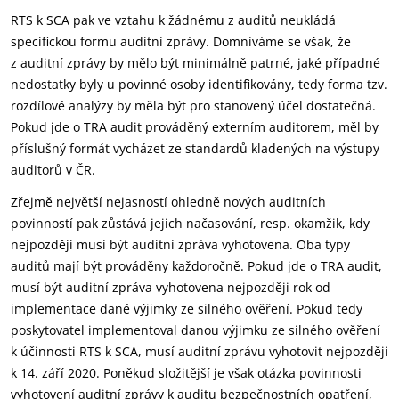
RTS k SCA pak ve vztahu k žádnému z auditů neukládá
specifickou formu auditní zprávy. Domníváme se však, že
z auditní zprávy by mělo být minimálně patrné, jaké případné
nedostatky byly u povinné osoby identifikovány, tedy forma tzv.
rozdílové analýzy by měla být pro stanovený účel dostatečná.
Pokud jde o TRA audit prováděný externím auditorem, měl by
příslušný formát vycházet ze standardů kladených na výstupy
auditorů v ČR.
Zřejmě největší nejasností ohledně nových auditních
povinností pak zůstává jejich načasování, resp. okamžik, kdy
nejpozději musí být auditní zpráva vyhotovena. Oba typy
auditů mají být prováděny každoročně. Pokud jde o TRA audit,
musí být auditní zpráva vyhotovena nejpozději rok od
implementace dané výjimky ze silného ověření. Pokud tedy
poskytovatel implementoval danou výjimku ze silného ověření
k účinnosti RTS k SCA, musí auditní zprávu vyhotovit nejpozději
k 14. září 2020. Poněkud složitější je však otázka povinnosti
vyhotovení auditní zprávy k auditu bezpečnostních opatření,