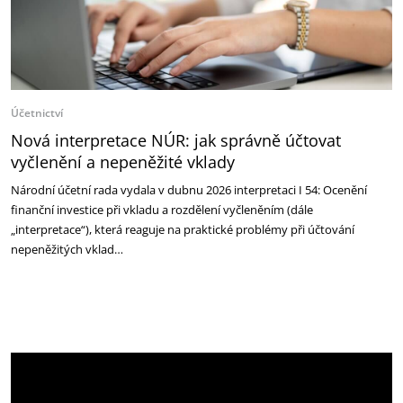
Účetnictví
Nová interpretace NÚR: jak správně účtovat
vyčlenění a nepeněžité vklady
Národní účetní rada vydala v dubnu 2026 interpretaci I 54: Ocenění
finanční investice při vkladu a rozdělení vyčleněním (dále
„interpretace“), která reaguje na praktické problémy při účtování
nepeněžitých vklad…