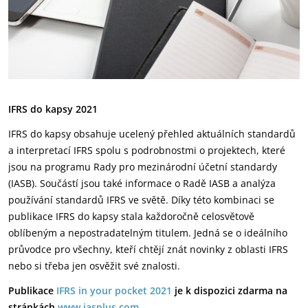
IFRS do kapsy 2021
IFRS do kapsy obsahuje ucelený přehled aktuálních standardů
a interpretací IFRS spolu s podrobnostmi o projektech, které
jsou na programu Rady pro mezinárodní účetní standardy
(IASB). Součástí jsou také informace o Radě IASB a analýza
používání standardů IFRS ve světě. Díky této kombinaci se
publikace IFRS do kapsy stala každoročně celosvětově
oblíbeným a nepostradatelným titulem. Jedná se o ideálního
průvodce pro všechny, kteří chtějí znát novinky z oblasti IFRS
nebo si třeba jen osvěžit své znalosti.
Publikace
IFRS in your pocket 2021
je k dispozici zdarma na
stránkách
www.iasplus.com
.