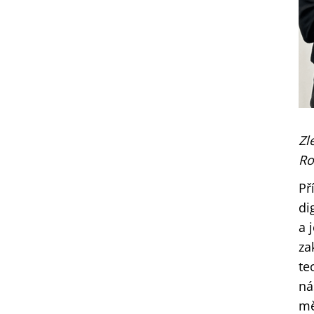
Zl
Ro
Př
di
a 
za
te
ná
mě