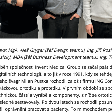
eva: MgA. Aleš Grygar (šéf Design teamu), Ing. Jiří Rosi
sický, MBA (šéf Business Development teamu), Ing. 
íběh společnosti Invent Medical Group se začal psá
gitálních technologií, a to již v roce 1991, kdy se tehdej
jeho švagr Milan Pustka rozhodli založit firmu ING C
kázkovou ortotiku a protetiku. V prvním období se sp
chnickou částí a vyráběla komponenty, z níž se ortot
sledně sestavovaly. Po dvou letech se rozhodli posunou
li oprávnění pracovat s pacienty. To mimochodem po