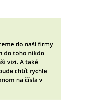
hceme do naší firmy
m do toho nikdo
i vizi. A také
bude chtít rychle
jenom na čísla v