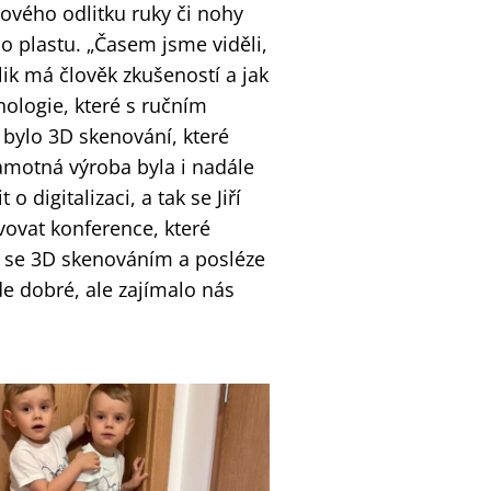
rového odlitku ruky či nohy
o plastu. „Časem jsme viděli,
lik má člověk zkušeností a jak
nologie, které s ručním
 bylo 3D skenování, které
samotná výroba byla i nadále
o digitalizaci, a tak se Jiří
vovat konference, které
ly se 3D skenováním a posléze
de dobré, ale zajímalo nás