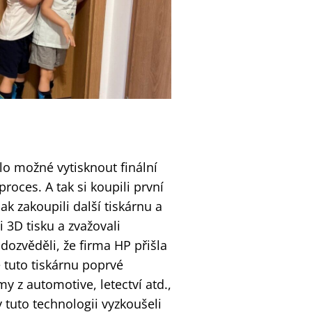
ylo možné vytisknout finální
roces. A tak si koupili první
ak zakoupili další tiskárnu a
 3D tisku a zvažovali
dozvěděli, že firma HP přišla
 tuto tiskárnu poprvé
my z automotive, letectví atd.,
y tuto technologii vyzkoušeli