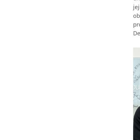
je
ob
pr
De