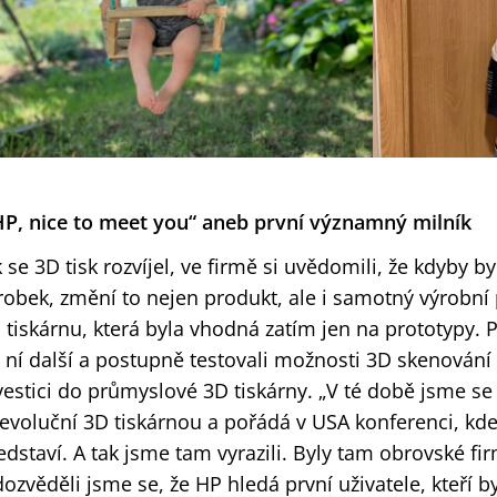
P, nice to meet you“ aneb první významný milník
k se 3D tisk rozvíjel, ve firmě si uvědomili, že kdyby b
robek, změní to nejen produkt, ale i samotný výrobní p
 tiskárnu, která byla vhodná zatím jen na prototypy. P
 ní další a postupně testovali možnosti 3D skenování i
vestici do průmyslové 3D tiskárny. „V té době jsme se 
revoluční 3D tiskárnou a pořádá v USA konferenci, kde
edstaví. A tak jsme tam vyrazili. Byly tam obrovské fir
dozvěděli jsme se, že HP hledá první uživatele, kteří b