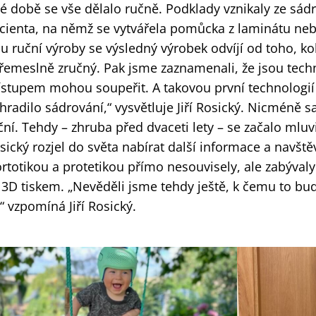
té době se vše dělalo ručně. Podklady vznikaly ze sád
cienta, na němž se vytvářela pomůcka z laminátu neb
 u ruční výroby se výsledný výrobek odvíjí od toho, ko
 řemeslně zručný. Pak jsme zaznamenali, že jsou tech
ístupem mohou soupeřit. A takovou první technologií
hradilo sádrování,“ vysvětluje Jiří Rosický. Nicméně 
ční. Tehdy – zhruba před dvaceti lety – se začalo mluvit 
sický rozjel do světa nabírat další informace a navště
ortotikou a protetikou přímo nesouvisely, ale zabýva
s 3D tiskem. „Nevěděli jsme tehdy ještě, k čemu to bu
,“ vzpomíná Jiří Rosický.