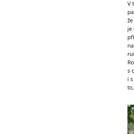
V 
pa
že
je
př
na
ru
Ro
s 
i 
to