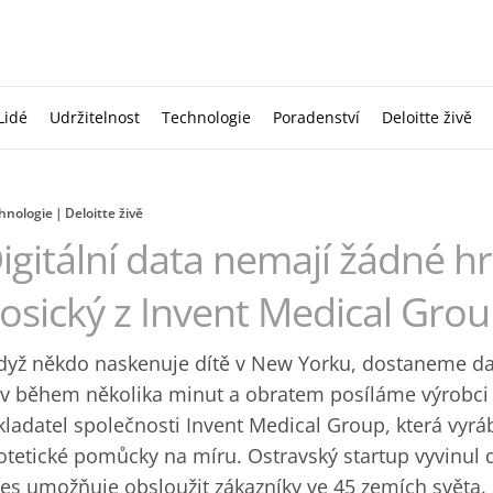
Lidé
Udržitelnost
Technologie
Poradenství
Deloitte živě
hnologie
Deloitte živě
igitální data nemají žádné hran
osický z Invent Medical Gro
dyž někdo naskenuje dítě v New Yorku, dostaneme dat
 v během několika minut a obratem posíláme výrobci v 
kladatel společnosti Invent Medical Group, která vyráb
otetické pomůcky na míru. Ostravský startup vyvinul d
es umožňuje obsloužit zákazníky ve 45 zemích světa. 