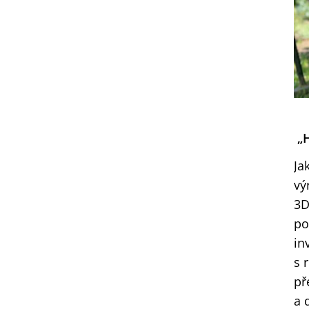
„H
Ja
vý
3D
po
in
s 
př
a 