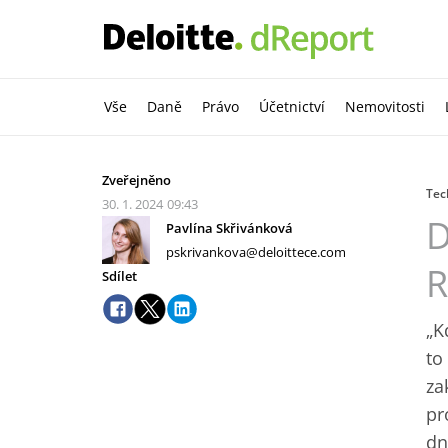
Vše
Daně
Právo
Účetnictví
Nemovitosti
Zveřejněno
Tec
30. 1. 2024
09:43
D
Pavlína Skřivánková
pskrivankova@deloittece.com
R
Sdílet
„K
to
za
pr
dn