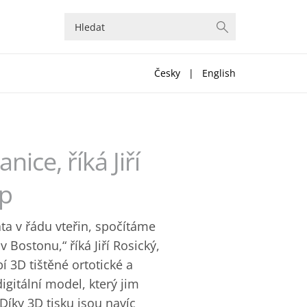
Česky
|
English
ice, říká Jiří
up
a v řádu vteřin, spočítáme
Bostonu,“ říká Jiří Rosický,
í 3D tištěné ortotické a
igitální model, který jim
Díky 3D tisku jsou navíc