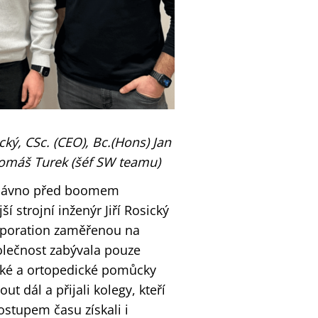
cký, CSc. (CEO), Bc.(Hons) Jan
Tomáš Turek (šéf SW teamu)
t dávno před boomem
ší strojní inženýr Jiří Rosický
orporation zaměřenou na
olečnost zabývala pouze
ické a ortopedické pomůcky
t dál a přijali kolegy, kteří
stupem času získali i