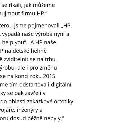
 se říkali, jak můžeme
aujmout firmu HP.“
terou jsme pojmenovali „HP,
ak vypadá naše výroba nyní a
o help you“. A HP naše
HP na dětské helmě
zviditelnit se na trhu.
výrobu, ale i pro změnu
se na konci roku 2015
me tím odstartovali digitální
ky se pak zavřeli v
o oblasti zakázkové ortotiky
ojáře, inženýry a
boru dosud běžně nebyly,“