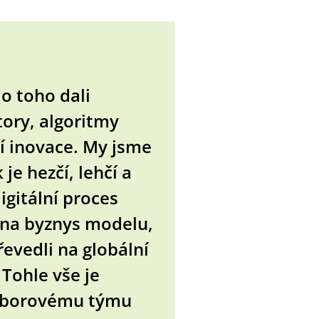
do toho dali
tory, algoritmy
jí inovace. My jsme
je hezčí, lehčí a
igitální proces
měna byznys modelu,
evedli na globální
Tohle vše je
oborovému týmu