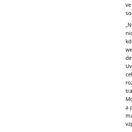
ve
so
„N
ni
kd
we
de
Uv
ce
ro
tr
Mo
a 
ma
vz