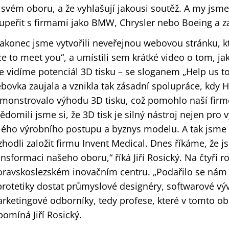
 svém oboru, a že vyhlašují jakousi soutěž. A my jsme
upeřit s firmami jako BMW, Chrysler nebo Boeing a z
akonec jsme vytvořili neveřejnou webovou stránku, k
ce to meet you“, a umístili sem krátké video o tom, j
e vidíme potenciál 3D tisku – se sloganem „Help us t
bovka zaujala a vznikla tak zásadní spolupráce, kdy 
monstrovalo výhodu 3D tisku, což pomohlo naší firmě 
ědomili jsme si, že 3D tisk je silný nástroj nejen pro 
lého výrobního postupu a byznys modelu. A tak jsme 
zhodli založit firmu Invent Medical. Dnes říkáme, že js
ansformaci našeho oboru,“ říká Jiří Rosický. Na čtyři ro
ravskoslezském inovačním centru. „Podařilo se nám d
protetiky dostat průmyslové designéry, softwarové výv
rketingové odborníky, tedy profese, které v tomto o
pomíná Jiří Rosický.