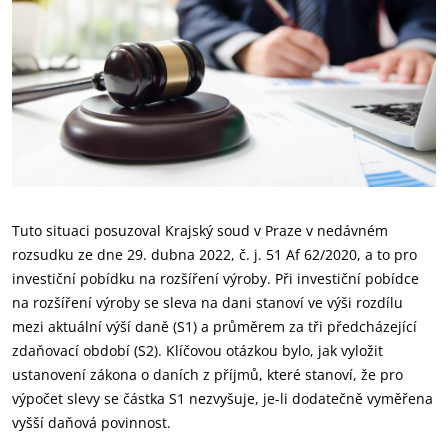
Tuto situaci posuzoval Krajský soud v Praze v nedávném
rozsudku ze dne 29. dubna 2022, č. j. 51 Af 62/2020, a to pro
investiční pobídku na rozšíření výroby. Při investiční pobídce
na rozšíření výroby se sleva na dani stanoví ve výši rozdílu
mezi aktuální výší daně (S1) a průměrem za tři předcházející
zdaňovací období (S2). Klíčovou otázkou bylo, jak vyložit
ustanovení zákona o daních z příjmů, které stanoví, že pro
výpočet slevy se částka S1 nezvyšuje, je-li dodatečně vyměřena
vyšší daňová povinnost.