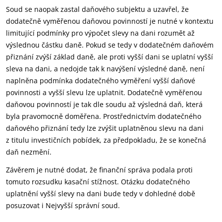
Soud se naopak zastal daňového subjektu a uzavřel, že
dodatečně vyměřenou daňovou povinností je nutné v kontextu
limitující podmínky pro výpočet slevy na dani rozumět až
výslednou částku daně. Pokud se tedy v dodatečném daňovém
přiznání zvýší základ daně, ale proti vyšší dani se uplatní vyšší
sleva na dani, a nedojde tak k navýšení výsledné daně, není
naplněna podmínka dodatečného vyměření vyšší daňové
povinnosti a vyšší slevu lze uplatnit. Dodatečně vyměřenou
daňovou povinností je tak dle soudu až výsledná daň, která
byla pravomocně doměřena. Prostřednictvím dodatečného
daňového přiznání tedy lze zvýšit uplatněnou slevu na dani
z titulu investičních pobídek, za předpokladu, že se konečná
daň nezmění.
Závěrem je nutné dodat, že finanční správa podala proti
tomuto rozsudku kasační stížnost. Otázku dodatečného
uplatnění vyšší slevy na dani bude tedy v dohledné době
posuzovat i Nejvyšší správní soud.