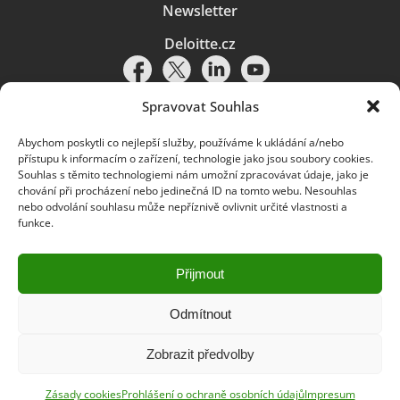
Newsletter
Deloitte.cz
Spravovat Souhlas
Abychom poskytli co nejlepší služby, používáme k ukládání a/nebo
Pravidla používání
|
Ochrana osobních údajů
|
Soubory cookies
|
přístupu k informacím o zařízení, technologie jako jsou soubory cookies.
Deloitte.cz
Souhlas s těmito technologiemi nám umožní zpracovávat údaje, jako je
chování při procházení nebo jedinečná ID na tomto webu. Nesouhlas
© 2026. Více informací najdete v
Pravidlech používání
.
nebo odvolání souhlasu může nepříznivě ovlivnit určité vlastnosti a
funkce.
Deloitte označuje jednu či více společností globální sítě členských
společností Deloitte Touche Tohmatsu Limited („DTTL“) a jejich dceřiné
a přidružené subjekty (souhrnně „organizace Deloitte“). Společnost DTTL
(rovněž označovaná jako „Deloitte Global“) a každá z jejích členských
Přijmout
společností a jejich přidružených subjektů je samostatným a nezávislým
právním subjektem, který není oprávněn zavazovat nebo přijímat závazky
za jinou z těchto členských společností a jejich přidružených subjektů ve
Odmítnout
vztahu k třetím stranám. Společnost DTTL a každá členská společnost
a přidružený subjekt nese odpovědnost pouze za své vlastní jednání či
Zobrazit předvolby
pochybení, nikoli za jednání či pochybení jiných členských společností či
přidružených subjektů. Společnost DTTL služby klientům neposkytuje. Více
informací najdete na adrese
www.deloitte.com/cz/onas
.
Zásady cookies
Prohlášení o ochraně osobních údajů
Impresum