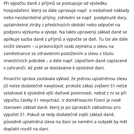
Při výpočtu daně z příjmů se postupuje od výsledku
hospodaření, který se dále upravuje např. o nedaňové náklady
nebo nezdanitelné příjmy, zohlední se např. poskytnuté dary,
uplatnitelné ztráty z předchozích období nebo odpočet na
podporu výzkumu a vývoje. Na takto upravený základ daně se
aplikuje sazba daně z příjmů a vypočte se daň. Tu lze ale dále
snížit slevami – u právnických osob zejména o slevu na
zaměstnance se zdravotním postižením a slevu z titulu
investičních pobídek – a dále např. zápočtem daně zaplacené
v zahraničí. Až poté se dostáváme k výsledné dani.
Finanční správa zastávala výklad, že jednou uplatněnou slevu
již nelze dodatečně navyšovat, protože zákaz zvýšení S1 nelze
vztahovat k výsledné výši daňové povinnosti, neboť z ní se při
výpočtu částky S1 nevychází. V doměřovacím řízení je nově
stanoven základ daně, který je po úpravách základnou pro
výpočet S1. Pokud se tedy dodatečně zvýší základ daně,
původně uplatněná sleva na dani se nemění a subjekt by měl
doplatit rozdíl na dani.