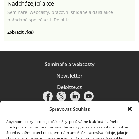
Nadcházející akce
Semináře, webcasty, pracovní snídaně a další akce
pořádané společností Deloitte.
Zobrazit více
Semináře a webcasty
Newsletter
Deloitte.cz
Spravovat Souhlas
Abychom poskytli co nejlepší služby, používáme k ukládání a/nebo
Pravidla používání
|
Ochrana osobních údajů
|
Soubory cookies
|
přístupu k informacím o zařízení, technologie jako jsou soubory cookies.
Deloitte.cz
Souhlas s těmito technologiemi nám umožní zpracovávat údaje, jako je
chování při procházení nebo jedinečná ID na tomto webu. Nesouhlas