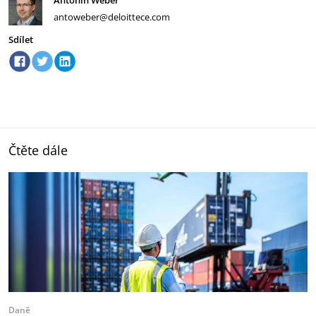
Antonín Weber
antoweber@deloittece.com
Sdílet
Čtěte dále
Daně