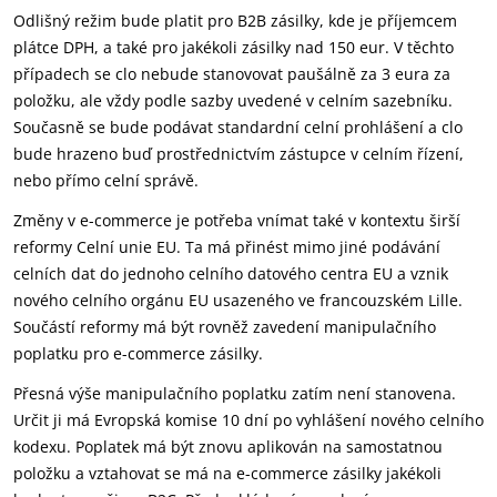
Odlišný režim bude platit pro B2B zásilky, kde je příjemcem
plátce DPH, a také pro jakékoli zásilky nad 150 eur. V těchto
případech se clo nebude stanovovat paušálně za 3 eura za
položku, ale vždy podle sazby uvedené v celním sazebníku.
Současně se bude podávat standardní celní prohlášení a clo
bude hrazeno buď prostřednictvím zástupce v celním řízení,
nebo přímo celní správě.
Změny v e-commerce je potřeba vnímat také v kontextu širší
reformy Celní unie EU. Ta má přinést mimo jiné podávání
celních dat do jednoho celního datového centra EU a vznik
nového celního orgánu EU usazeného ve francouzském Lille.
Součástí reformy má být rovněž zavedení manipulačního
poplatku pro e-commerce zásilky.
Přesná výše manipulačního poplatku zatím není stanovena.
Určit ji má Evropská komise 10 dní po vyhlášení nového celního
kodexu. Poplatek má být znovu aplikován na samostatnou
položku a vztahovat se má na e-commerce zásilky jakékoli