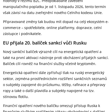
hodnoty v režimu B2C. Předpokládané zavedení
manipulačního poplatku je od 1. listopadu 2026, tento termín
však závisí na datu zveřejnění nového Celního kodexu Unie.
Připravované změny tak budou mít dopad na celý ekosystém e-
commerce – spotřebitele, online platformy, dopravce, celní
zástupce i podnikatele.
EU přijala 20. balíček sankcí vůči Rusku
Nový sankční balíček výrazně cílí na energetická opatření a
také na první aktivaci nástroje proti obcházení přijatých sankcí.
Balíček cílí rovněž na finanční služby včetně kryptoměn.
Energetická opatření dále zpřísňují tlak na ruský energetický
sektor, zejména prostřednictvím rozšíření sankčních seznamů
o subjekty zapojené do průzkumu, těžby, rafinace a přepravy
ropy a také o další plavidla a subjekty napojené na tzv.
stínovou flotilu.
Finanční opatření nového balíčku omezují přístup Ruska k
finančním službám rozšířením zákazu obchodování s dalšími