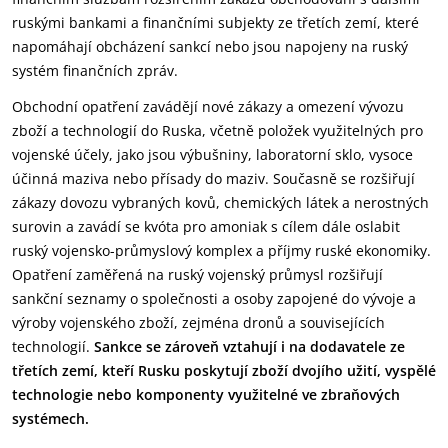
ruskými bankami a finančními subjekty ze třetích zemí, které
napomáhají obcházení sankcí nebo jsou napojeny na ruský
systém finančních zpráv.
Obchodní opatření zavádějí nové zákazy a omezení vývozu
zboží a technologií do Ruska, včetně položek využitelných pro
vojenské účely, jako jsou výbušniny, laboratorní sklo, vysoce
účinná maziva nebo přísady do maziv. Současně se rozšiřují
zákazy dovozu vybraných kovů, chemických látek a nerostných
surovin a zavádí se kvóta pro amoniak s cílem dále oslabit
ruský vojensko-průmyslový komplex a příjmy ruské ekonomiky.
Opatření zaměřená na ruský vojenský průmysl rozšiřují
sankční seznamy o společnosti a osoby zapojené do vývoje a
výroby vojenského zboží, zejména dronů a souvisejících
technologií.
Sankce se zároveň vztahují i na dodavatele ze
třetích zemí, kteří Rusku poskytují zboží dvojího užití, vyspělé
technologie nebo komponenty využitelné ve zbraňových
systémech.