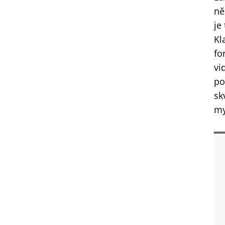
ně
je
Kl
fo
vi
po
sk
my