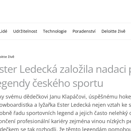
Lidé
Udržitelnost
Technologie
Poradenství
Deloitte živě
itte živě
ster Ledecká založila nadaci 
egendy českého sportu
ky svému dědečkovi Janu Klapáčovi, úspěšnému hokej
owboardistka a lyžařka Ester Ledecká nejen vztah ke s
obně řadu sportovních legend a jejich často nelehký
ončení profesionální kariéry zejména vinou nízkých pe
dečkem se tak rozhodli, že těmto legendám pomohou. 