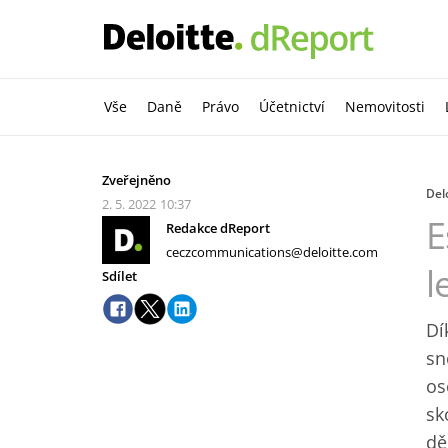
Vše
Daně
Právo
Účetnictví
Nemovitosti
Zveřejněno
Delo
2. 5. 2022
10:37
E
Redakce dReport
ceczcommunications@deloitte.com
l
Sdílet
Dí
sn
os
sk
dě