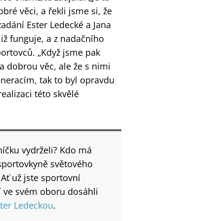
é věci, a řekli jsme si, že
zadání Ester Ledecké a Jana
již funguje, a z nadačního
ortovců. „Když jsme pak
a dobrou věc, ale že s nimi
neracím, tak to byl opravdu
realizaci této skvělé
oníčku vydrželi? Kdo má
 sportovkyně světového
Ať už jste sportovní
ří ve svém oboru dosáhli
ter Ledeckou
.