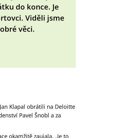
tku do konce. Je
tovci. Viděli jsme
obré věci.
Jan Klapal obrátili na Deloitte
denství Pavel Šnobl a za
ce okamžitě zaujala. „Je to