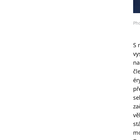
Ph
S 
vy
na
čl
ér
př
se
za
vě
st
mo