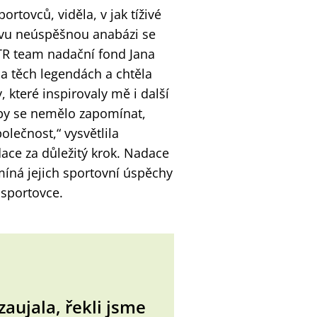
rtovců, viděla, v jak tíživé
kovu neúspěšnou anabázi se
STR team nadační fond Jana
a těch legendách a chtěla
 které inspirovaly mě i další
é by se nemělo zapomínat,
olečnost,“ vysvětlila
ace za důležitý krok. Nadace
íná jejich sportovní úspěchy
 sportovce.
aujala, řekli jsme