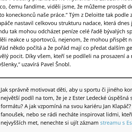
co, čemu fandíme, viděli jsme, že můžeme prospět dobr
 to koneckonců naše práce.“ Tým z Deloitte tak podle 
apáče nastavil celkovou strukturu nadace, která dnes 
ndu tak mohou odcházet peníze celé řadě bývalých sp
děli reakce u sportovců, nejenom, že mohou přispět n
řád někdo počítá a že pořád mají co předat dalším ge
vělý pocit. Díky všem, kteří se podíleli na prosazení a 
šlenky,“ uzavírá Pavel Šnobl.
Jak správně motivovat děti, aby u sportu či jiného k
největší podíl na tom, že je z Ester Ledecké úspěšná
formátu? A jak vzpomíná na svou kariéru Jan Klapáč? 
fanoušek, nebo se rádi necháte inspirovat lidmi, kte
nejvyšších met, nenechte si ujít záznam
streamu s Es