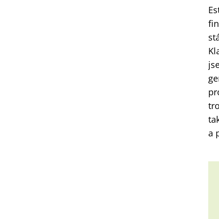
Es
fi
st
Kl
js
ge
pr
tr
ta
a 