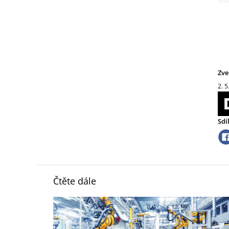
Zve
2. 5
Sdí
Čtěte dále