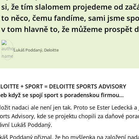
si, že tím slalomem projedeme od začá
to něco, čemu fandíme, sami jsme spor
v tom hlavně to, že můžeme prospět d
Lukáš Poddaný, Deloitte
LOITTE + SPORT = DELOITTE SPORTS ADVISORY
eb když se spojí sport s poradenskou firmou…
ložit nadaci ale není jen tak. Proto se Ester Ledecká a 
orts Advisory, kde se projektu chopili za daňové pora
ávní Lukáš Poddaný.
káš Poddaný přiznal, že ho myšlenka na založení nada