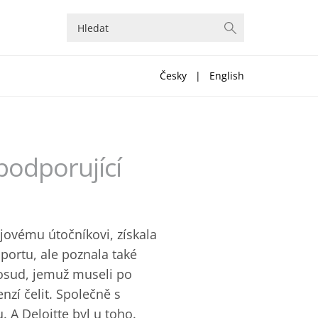
Česky
|
English
podporující
ovému útočníkovi, získala
portu, ale poznala také
 osud, jemuž museli po
nzí čelit. Společně s
A Deloitte byl u toho.