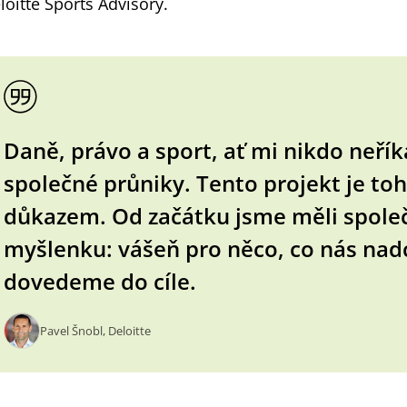
loitte Sports Advisory.
Daně, právo a sport, ať mi nikdo neřík
společné průniky. Tento projekt je to
důkazem. Od začátku jsme měli spole
myšlenku: vášeň pro něco, co nás nad
dovedeme do cíle.
Pavel Šnobl, Deloitte