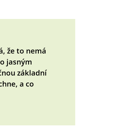
á, že to nemá
ho jasným
čnou základní
chne, a co