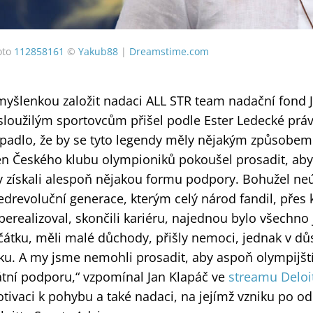
oto
112858161
©
Yakub88
|
Dreamstime.com
myšlenkou založit nadaci ALL STR team nadační fond
sloužilým sportovcům přišel podle Ester Ledecké práv
padlo, že by se tyto legendy měly nějakým způsobem p
en Českého klubu olympioniků pokoušel prosadit, aby
y získali alespoň nějakou formu podpory. Bohužel neú
edrevoluční generace, kterým celý národ fandil, přes 
berealizoval, skončili kariéru, najednou bylo všechno 
čátku, měli malé důchody, přišly nemoci, jednak v důs
ku. A my jsme nemohli prosadit, aby aspoň olympijští
átní podporu,“ vzpomínal Jan Klapáč ve
streamu Deloi
tivaci k pohybu a také nadaci, na jejímž vzniku po o