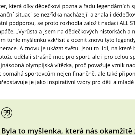
ter, která díky dědečkovi poznala řadu legendárních spo
nanční situaci se nezřídka nacházejí, a znala i dědeč
átní podporou, se proto rozhodla založit nadaci ALL 
apáče. „Vyrůstala jsem na dědečkových historkách a n
em tuhle myšlenku vzkřísit a ocenit znovu tyto legendy,
nerace. A znovu je ukázat světu. Jsou to lidi, na kter
otože udělali strašně moc pro sport, ale i pro celou sp
ojnásobná olympijská vítězka, proč považuje vznik nad
k pomáhá sportovcům nejen finančně, ale také připom
představuje je jako inspirativní vzory pro děti a mladé
Byla to myšlenka, která nás okamžitě z