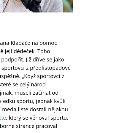
 Jana Klapáče na pomoc
ě její dědeček. Toho
odpořit. Již dříve se jako
 sportovci z předlistopadové
spěšně. „Když sportovci z
které se celý národ
jinak, museli začínat od
ledku sportu, jednak kvůli
 medailisté dostali nějakou
tte
, který se věnoval sportu,
dborné stránce pracoval