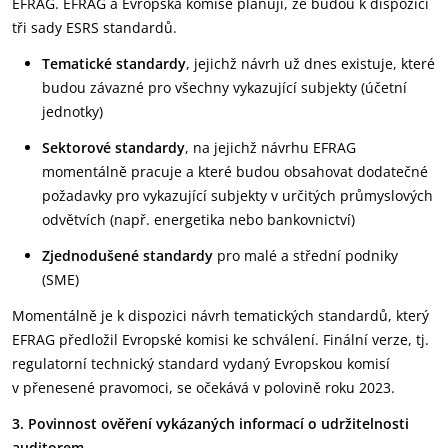
EFRAG. EFRAG a Evropská komise plánují, že budou k dispozici
tři sady ESRS standardů.
Tematické standardy
, jejichž návrh už dnes existuje, které
budou závazné pro všechny vykazující subjekty (účetní
jednotky)
Sektorové standardy
, na jejichž návrhu EFRAG
momentálně pracuje a které budou obsahovat dodatečné
požadavky pro vykazující subjekty v určitých průmyslových
odvětvích (např. energetika nebo bankovnictví)
Zjednodušené standardy
pro malé a střední podniky
(SME)
Momentálně je k dispozici návrh tematických standardů, který
EFRAG předložil Evropské komisi ke schválení. Finální verze, tj.
regulatorní technický standard vydaný Evropskou komisí
v přenesené pravomoci, se očekává v polovině roku 2023.
3. Povinnost ověření vykázaných informací o udržitelnosti
auditorem