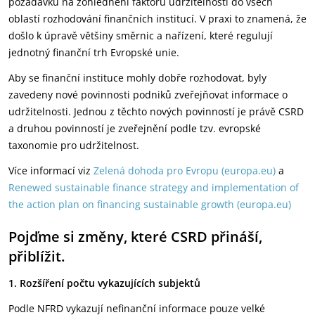
požadavků na zohlednění faktorů udržitelnosti do všech
oblastí rozhodování finančních institucí. V praxi to znamená, že
došlo k úpravě většiny směrnic a nařízení, které regulují
jednotný finanční trh Evropské unie.
Aby se finanční instituce mohly dobře rozhodovat, byly
zavedeny nové povinnosti podniků zveřejňovat informace o
udržitelnosti. Jednou z těchto nových povinností je právě CSRD
a druhou povinností je zveřejnění podle tzv. evropské
taxonomie pro udržitelnost.
Více informací viz
Zelená dohoda pro Evropu (europa.eu)
a
Renewed sustainable finance strategy and implementation of
the action plan on financing sustainable growth (europa.eu)
Pojďme si změny, které CSRD přináší,
přiblížit.
1. Rozšíření počtu vykazujících subjektů
Podle NFRD vykazují nefinanční informace pouze velké