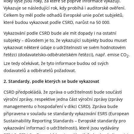
Roky výše jsou roky, za které se poprvé informace vykazují.
Vykazuje se následující rok, kdy probíhá i auditorské ověření.
Celkem by měl podle odhadů Evropské unie počet subjektů,
které budou vykazovat podle CSRD, narůst na 50 000.
Vykazování podle CSRD bude ale mít dopady i na ostatní
subjekty – důvodem je to, že vykazující subjekty budou muset
vykazovat některé údaje o udržitelnosti ve svém hodnotovém
řetězci (dodavatelsko-odběratelském řetězci), např. emise CO
.
2
Lze tedy očekávat, že tyto informace budou od svých
dodavatelů a odběratelů požadovat.
2. Standardy, podle kterých se bude vykazovat
CSRD předpokládá, že zpráva o udržitelnosti bude součástí
výroční zprávy, respektive jedna část výroční zprávy (zprávy
managementu o hospodaření v dikci CSRD). Zpráva bude
připravena v souladu se standardy vykazování ESRS (European
Sustainability Reporting Standards – Evropské standardy pro
vykazování informací o udržitelnosti), které jsou vydávány