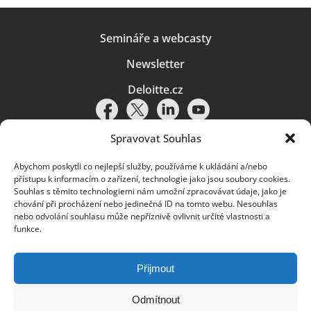
Semináře a webcasty
Newsletter
Deloitte.cz
Spravovat Souhlas
Abychom poskytli co nejlepší služby, používáme k ukládání a/nebo
Pravidla používání
|
Ochrana osobních údajů
|
Soubory cookies
|
přístupu k informacím o zařízení, technologie jako jsou soubory cookies.
Deloitte.cz
Souhlas s těmito technologiemi nám umožní zpracovávat údaje, jako je
chování při procházení nebo jedinečná ID na tomto webu. Nesouhlas
© 2026. Více informací najdete v
Pravidlech používání
.
nebo odvolání souhlasu může nepříznivě ovlivnit určité vlastnosti a
funkce.
Deloitte označuje jednu či více společností globální sítě členských
společností Deloitte Touche Tohmatsu Limited („DTTL“) a jejich dceřiné
a přidružené subjekty (souhrnně „organizace Deloitte“). Společnost DTTL
(rovněž označovaná jako „Deloitte Global“) a každá z jejích členských
Přijmout
společností a jejich přidružených subjektů je samostatným a nezávislým
právním subjektem, který není oprávněn zavazovat nebo přijímat závazky
za jinou z těchto členských společností a jejich přidružených subjektů ve
Odmítnout
vztahu k třetím stranám. Společnost DTTL a každá členská společnost