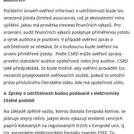
Počáteční úroveň ověření informací o udržitelnosti bude tzv.
omezená jistota (limited assurance), což je ekvivalentní míra
ujištění, jakou má prověrka (review) finančních výkazů. Pro
srovnání, audit finančních výkazů poskytuje přiměřenou jistotu
a výrok auditora je pozitivní. V případě ověření zpráv o
udržitelnosti se očekává, že v budoucnu bude ověření na
úrovni přiměřené jistoty. Podle CSRD může ověření zprávy
provést statutární auditor společnosti nebo jiný auditor. CSRD
také předpokládá, že bude možné, aby ověření prováděli tzv.
nezávislí poskytovatelé ověřovacích služeb, pokud to umožní
právo příslušného členského státu, kde má společnost sídlo.
4. Zprávy o udržitelnosti budou podávané v elektronicky
čitelné podobě
Na základě zpětné vazby, kterou dostala Evropská komise, se
plánuje stejný režim, jakým dnes vykazují emitenti cenných
papírů kotovaných na regulovaných trzích v Evropské unii, tj.
tzv. evropském elektronickém formátu zvaným ESEF. To