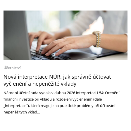
Účetnictví
Nová interpretace NÚR: jak správně účtovat
vyčlenění a nepeněžité vklady
Národní účetní rada vydala v dubnu 2026 interpretaci I 54: Ocenění
finanční investice při vkladu a rozdělení vyčleněním (dále
„interpretace“), která reaguje na praktické problémy při účtování
nepeněžitých vklad…