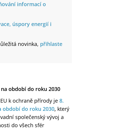
ňování informací o
ce, úspory energií i
ůležitá novinka,
přihlaste
í na období do roku 2030
EU k ochraně přírody je
8.
a období do roku 2030
,
který
avadní společenský vývoj a
osti do všech sfér