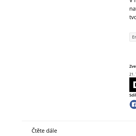
V 
na
tv
E
Zve
21.
Sdí
Čtěte dále