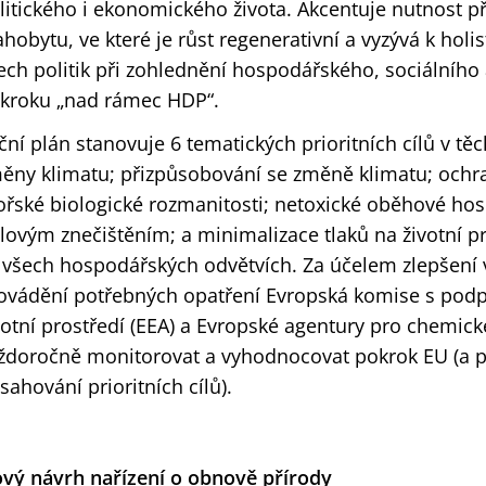
litického i ekonomického života. Akcentuje nutnost
ahobytu, ve které je růst regenerativní a vyzývá k holi
ech politik při zohlednění hospodářského, sociálníh
kroku „nad rámec HDP“.
ční plán stanovuje 6 tematických prioritních cílů v tě
ěny klimatu; přizpůsobování se změně klimatu; och
řské biologické rozmanitosti; netoxické oběhové hosp
lovým znečištěním; a minimalizace tlaků na životní pr
 všech hospodářských odvětvích. Za účelem zlepšení v
ovádění potřebných opatření Evropská komise s pod
votní prostředí (EEA) a Evropské agentury pro chemick
ždoročně monitorovat a vyhodnocovat pokrok EU (a p
sahování prioritních cílů).
vý návrh nařízení o obnově přírody