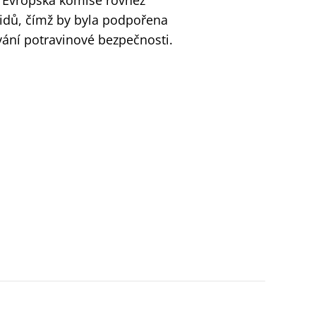
i“ Evropská komise rovněž
cidů, čímž by byla podpořena
vání potravinové bezpečnosti.