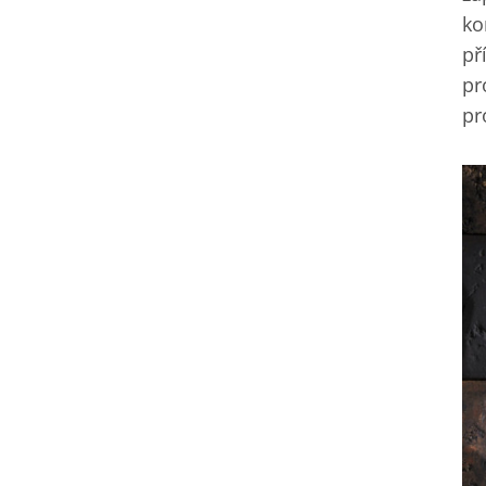
ko
př
pr
pr