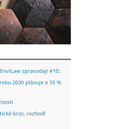
EnviLaw zpravodaji #10
:
 roku 2030 plánuje o 55 %
lnosti
ické krizi, rozhodl