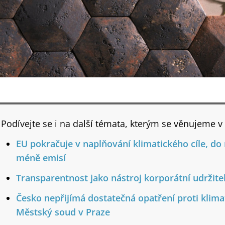
Podívejte se i na další témata, kterým se věnujeme v
EU pokračuje v naplňování klimatického cíle, do
méně emisí
Transparentnost jako nástroj korporátní udržite
Česko nepřijímá dostatečná opatření proti klimat
Městský soud v Praze