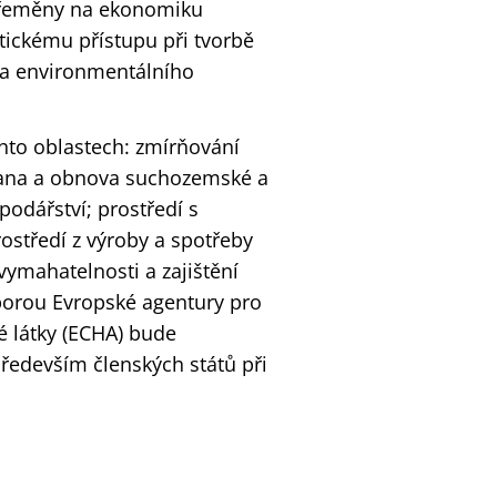
 přeměny na ekonomiku
stickému přístupu při tvorbě
o a environmentálního
chto oblastech: zmírňování
rana a obnova suchozemské a
odářství; prostředí s
ostředí z výroby a spotřeby
ymahatelnosti a zajištění
porou Evropské agentury pro
é látky (ECHA) bude
ředevším členských států při