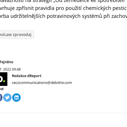
návaznosti na strategii „Od zemědělce ke spotřebitel
vrhuje zpřísnit pravidla pro použití chemických pesti
orba udržitelnějších potravinových systémů při zacho
nviLaw zpravodaj
řejněno
 7. 2022
09:48
Redakce dReport
ceczcommunications@deloitte.com
let