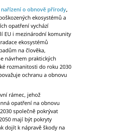
 nařízení o obnově přírody
,
 poškozených ekosystémů a
ích opatření vychází
ilí EU i mezinárodní komunity
egradace ekosystémů
opadům na člověka,
se návrhem praktických
ické rozmanitosti do roku 2030
 považuje ochranu a obnovu
vní rámec, jehož
činná opatření na obnovu
u 2030 společně pokrývat
2050 mají být pokryty
ak dojít k nápravě škody na