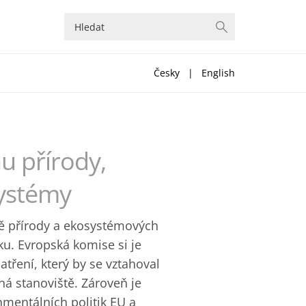
Česky
|
English
u přírody,
ystémy
aně přírody a ekosystémových
u. Evropská komise si je
ření, který by se vztahoval
á stanoviště. Zároveň je
nmentálních politik EU a