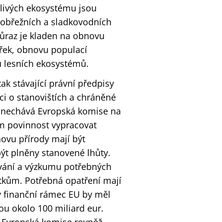
tlivých ekosystému jsou
pobřežních a sladkovodních
ůraz je kladen na obnovu
řek, obnovu populací
 lesních ekosystémů.
k stávající právní předpisy
i o stanovištích a chráněné
ní nechává Evropská komise na
em povinnost vypracovat
ovu přírody mají být
ýt plněny stanovené lhůty.
vání a výzkumu potřebných
tkům. Potřebná opatření mají
tý finanční rámec EU by měl
ou okolo 100 miliard eur.