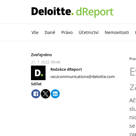
Vše
Daně
Právo
Účetnictví
Nemovitosti
Zveřejněno
Prá
21. 7. 2022
09:48
E
Redakce dReport
ceczcommunications@deloitte.com
z
Sdílet
Ač
sl
ni
se
za