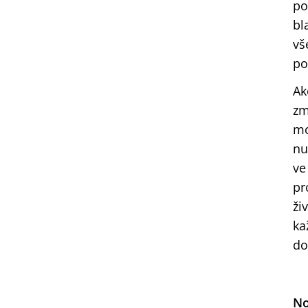
po
bl
vš
po
Ak
zm
mo
nu
ve
pr
ži
ka
do
No