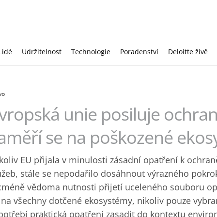
Lidé
Udržitelnost
Technologie
Poradenství
Deloitte živě
vo
vropská unie posiluje ochran
aměří se na poškozené ekos
koliv EU přijala v minulosti zásadní opatření k ochr
užeb, stále se nepodařilo dosáhnout výrazného pokrok
cméně vědoma nutnosti přijetí uceleného souboru opat
 na všechny dotčené ekosystémy, nikoliv pouze vybran
potřebí praktická opatření zasadit do kontextu enviro