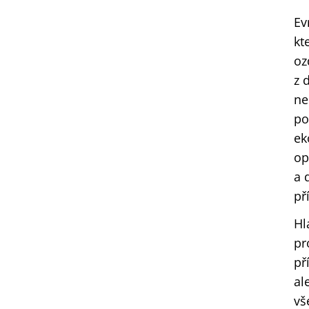
Ev
kt
oz
z 
ne
po
ek
op
a 
př
Hl
pr
př
al
vš