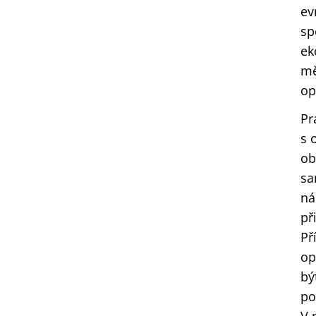
ev
sp
ek
mě
op
Pr
s 
ob
sa
ná
př
Př
op
bý
po