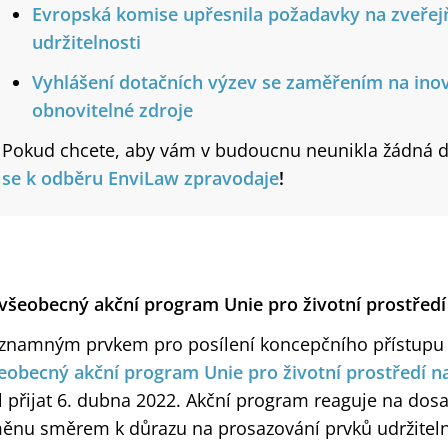
Evropská komise upřesnila požadavky na zveřej
udržitelnosti
Vyhlášení dotačních výzev se zaměřením na inova
obnovitelné zdroje
Pokud chcete, aby vám v budoucnu neunikla žádná d
se k odběru EnviLaw zpravodaje
!
 všeobecný akční program Unie pro životní prostřed
znamným prvkem pro posílení koncepčního přístupu 
eobecný akční program Unie pro životní prostředí n
l přijat 6. dubna 2022. Akční program reaguje na dos
ěnu směrem k důrazu na prosazování prvků udržiteln