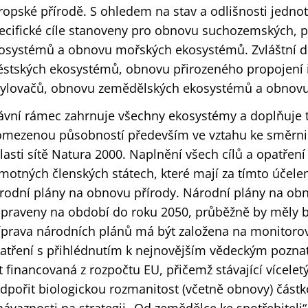
ropské přírodě. S ohledem na stav a odlišnosti jedno
ecifické cíle stanoveny pro obnovu suchozemských, 
osystémů a obnovu mořských ekosystémů. Zvláštní d
stských ekosystémů, obnovu přirozeného propojení 
ylovačů, obnovu zemědělských ekosystémů a obnovu
ávní rámec zahrnuje všechny ekosystémy a doplňuje ta
omezenou působností především ve vztahu ke směrnic
lasti sítě Natura 2000. Naplnění všech cílů a opatře
motných členských státech, které mají za tímto účel
rodní plány na obnovu přírody. Národní plány na obn
ipraveny na období do roku 2050, průběžně by měly b
íprava národních plánů má být založena na monitoro
atření s přihlédnutím k nejnovějším vědeckým pozna
t financovaná z rozpočtu EU, přičemž stávající vícele
dpořit biologickou rozmanitost (včetně obnovy) částk