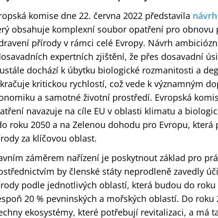
ropská komise dne 22. června 2022 představila
návrh
erý obsahuje komplexní soubor opatření pro obnovu
dravení přírody v rámci celé Evropy. Návrh ambiciózn
dosavadních expertních zjištění, že přes dosavadní ús
ustále dochází k úbytku biologické rozmanitosti a d
kračuje kritickou rychlostí, což vede k významným d
onomiku a samotné životní prostředí. Evropská komi
atření navazuje na cíle EU v oblasti klimatu a biolog
do roku 2050 a na Zelenou dohodu pro Evropu, která
írody za klíčovou oblast.
avním záměrem nařízení je poskytnout základ pro prá
ostřednictvím by členské státy neprodleně zavedly ú
írody podle jednotlivých oblastí, která budou do rok
espoň 20 % pevninských a mořských oblastí. Do roku 
echny ekosystémy, které potřebují revitalizaci, a má t