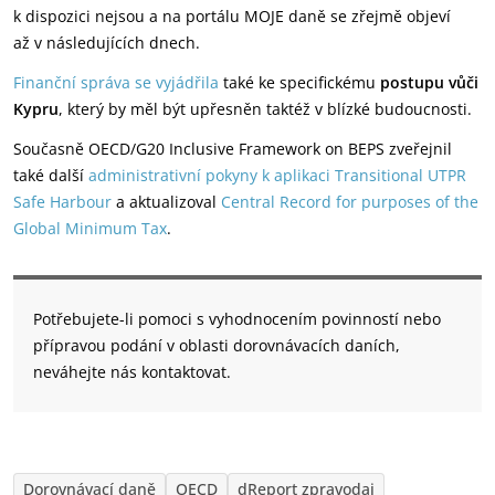
k dispozici nejsou a na portálu MOJE daně se zřejmě objeví
až v následujících dnech.
Finanční správa se vyjádřila
také ke specifickému
postupu vůči
Kypru
, který by měl být upřesněn taktéž v blízké budoucnosti.
Současně OECD/G20 Inclusive Framework on BEPS zveřejnil
také další
administrativní pokyny k aplikaci Transitional UTPR
Safe Harbour
a aktualizoval
Central Record for purposes of the
Global Minimum Tax
.
Potřebujete-li pomoci s vyhodnocením povinností nebo
přípravou podání v oblasti dorovnávacích daních,
neváhejte nás kontaktovat.
Dorovnávací daně
OECD
dReport zpravodaj