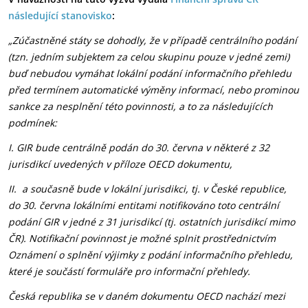
následující stanovisko
:
„Zúčastněné státy se dohodly, že v případě centrálního podání
(tzn. jedním subjektem za celou skupinu pouze v jedné zemi)
buď nebudou vymáhat lokální podání informačního přehledu
před termínem automatické výměny informací, nebo prominou
sankce za nesplnění této povinnosti, a to za následujících
podmínek:
I. GIR bude centrálně podán do 30. června v některé z 32
jurisdikcí uvedených v příloze OECD dokumentu,
II. a současně bude v lokální jurisdikci, tj. v České republice,
do 30. června lokálními entitami notifikováno toto centrální
podání GIR v jedné z 31 jurisdikcí (tj. ostatních jurisdikcí mimo
ČR). Notifikační povinnost je možné splnit prostřednictvím
Oznámení o splnění výjimky z podání informačního přehledu,
které je součástí formuláře pro informační přehledy.
Česká republika se v daném dokumentu OECD nachází mezi