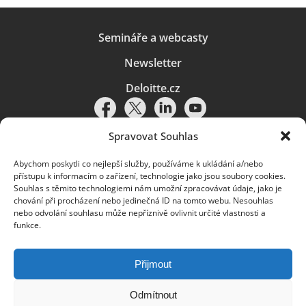
Semináře a webcasty
Newsletter
Deloitte.cz
Spravovat Souhlas
Abychom poskytli co nejlepší služby, používáme k ukládání a/nebo
Pravidla používání
|
Ochrana osobních údajů
|
Soubory cookies
|
přístupu k informacím o zařízení, technologie jako jsou soubory cookies.
Deloitte.cz
Souhlas s těmito technologiemi nám umožní zpracovávat údaje, jako je
chování při procházení nebo jedinečná ID na tomto webu. Nesouhlas
© 2026. Více informací najdete v
Pravidlech používání
.
nebo odvolání souhlasu může nepříznivě ovlivnit určité vlastnosti a
funkce.
Deloitte označuje jednu či více společností globální sítě členských
společností Deloitte Touche Tohmatsu Limited („DTTL“) a jejich dceřiné
a přidružené subjekty (souhrnně „organizace Deloitte“). Společnost DTTL
(rovněž označovaná jako „Deloitte Global“) a každá z jejích členských
Přijmout
společností a jejich přidružených subjektů je samostatným a nezávislým
právním subjektem, který není oprávněn zavazovat nebo přijímat závazky
za jinou z těchto členských společností a jejich přidružených subjektů ve
Odmítnout
vztahu k třetím stranám. Společnost DTTL a každá členská společnost