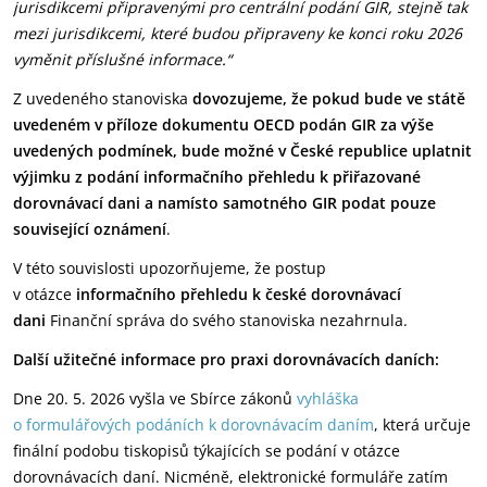
jurisdikcemi připravenými pro centrální podání GIR, stejně tak
mezi jurisdikcemi, které budou připraveny ke konci roku 2026
vyměnit příslušné informace.“
Z uvedeného stanoviska
dovozujeme, že pokud bude ve státě
uvedeném v příloze dokumentu OECD podán GIR za výše
uvedených podmínek, bude možné v České republice uplatnit
výjimku z podání informačního přehledu k přiřazované
dorovnávací dani a namísto samotného GIR podat pouze
související oznámení
.
V této souvislosti upozorňujeme, že postup
v otázce
informačního přehledu k české dorovnávací
dani
Finanční správa do svého stanoviska nezahrnula.
Další užitečné informace pro praxi dorovnávacích daních:
Dne 20. 5. 2026 vyšla ve Sbírce zákonů
vyhláška
o formulářových podáních k dorovnávacím daním
, která určuje
finální podobu tiskopisů týkajících se podání v otázce
dorovnávacích daní. Nicméně, elektronické formuláře zatím