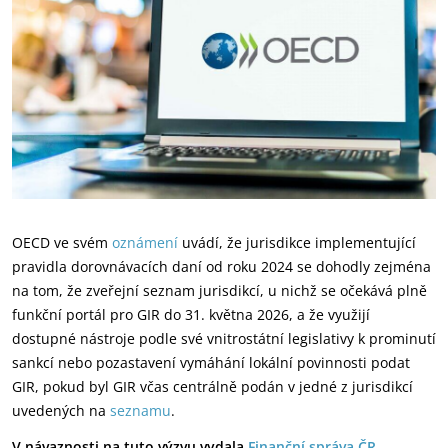
OECD ve svém
oznámení
uvádí, že jurisdikce implementující
pravidla dorovnávacích daní od roku 2024 se dohodly zejména
na tom, že zveřejní seznam jurisdikcí, u nichž se očekává plně
funkční portál pro GIR do 31. května 2026, a že využijí
dostupné nástroje podle své vnitrostátní legislativy k prominutí
sankcí nebo pozastavení vymáhání lokální povinnosti podat
GIR, pokud byl GIR včas centrálně podán v jedné z jurisdikcí
uvedených na
seznamu
.
V návaznosti na tuto výzvu vydala
Finanční správa ČR