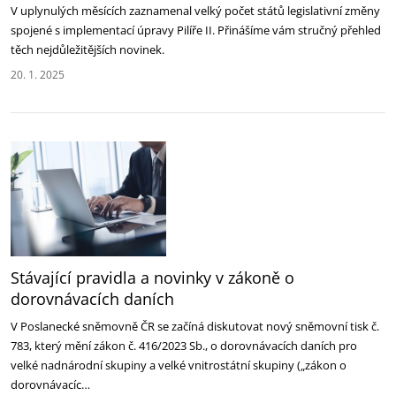
V uplynulých měsících zaznamenal velký počet států legislativní změny
spojené s implementací úpravy Pilíře II. Přinášíme vám stručný přehled
těch nejdůležitějších novinek.
20. 1. 2025
Stávající pravidla a novinky v zákoně o
dorovnávacích daních
V Poslanecké sněmovně ČR se začíná diskutovat nový sněmovní tisk č.
783, který mění zákon č. 416/2023 Sb., o dorovnávacích daních pro
velké nadnárodní skupiny a velké vnitrostátní skupiny („zákon o
dorovnávacíc…