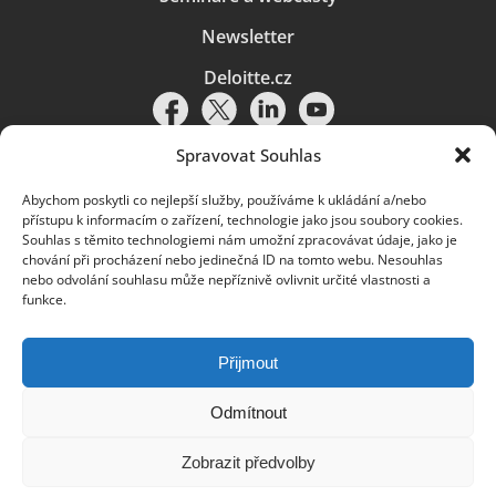
Newsletter
Deloitte.cz
Spravovat Souhlas
Abychom poskytli co nejlepší služby, používáme k ukládání a/nebo
Pravidla používání
|
Ochrana osobních údajů
|
Soubory cookies
|
přístupu k informacím o zařízení, technologie jako jsou soubory cookies.
Deloitte.cz
Souhlas s těmito technologiemi nám umožní zpracovávat údaje, jako je
chování při procházení nebo jedinečná ID na tomto webu. Nesouhlas
© 2026. Více informací najdete v
Pravidlech používání
.
nebo odvolání souhlasu může nepříznivě ovlivnit určité vlastnosti a
funkce.
Deloitte označuje jednu či více společností globální sítě členských
společností Deloitte Touche Tohmatsu Limited („DTTL“) a jejich dceřiné
a přidružené subjekty (souhrnně „organizace Deloitte“). Společnost DTTL
(rovněž označovaná jako „Deloitte Global“) a každá z jejích členských
Přijmout
společností a jejich přidružených subjektů je samostatným a nezávislým
právním subjektem, který není oprávněn zavazovat nebo přijímat závazky
za jinou z těchto členských společností a jejich přidružených subjektů ve
Odmítnout
vztahu k třetím stranám. Společnost DTTL a každá členská společnost
a přidružený subjekt nese odpovědnost pouze za své vlastní jednání či
Zobrazit předvolby
pochybení, nikoli za jednání či pochybení jiných členských společností či
přidružených subjektů. Společnost DTTL služby klientům neposkytuje. Více