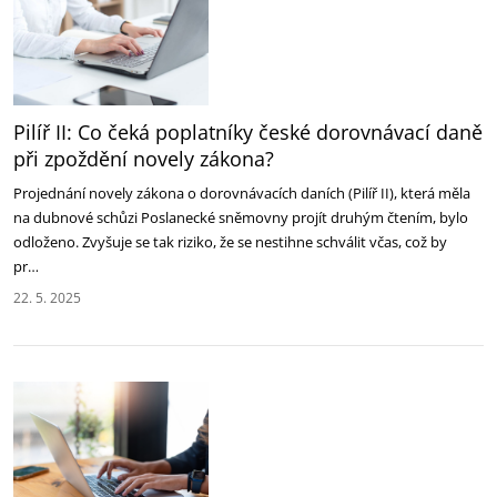
Pilíř II: Co čeká poplatníky české dorovnávací daně
při zpoždění novely zákona?‎
Projednání novely zákona o dorovnávacích daních (Pilíř II), která měla
na dubnové schůzi Poslanecké ‎sněmovny projít druhým čtením, bylo
odloženo. Zvyšuje se tak riziko, že se nestihne schválit včas, což by
‎pr…
22. 5. 2025