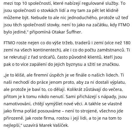
mezi top 10 společností, které nabízejí regulované služby. To
jsou společnosti o stovkách lidí a my tam za pět let klidně
můžeme být. Nebude to ale nic jednoduchého, protože už teď
jsou těch společností stovky, není to jako na začátku, kdy FTMO
bylo jediné,“ připomíná Otakar Šuffner.
FTMO roste nejen co do výše tržeb, traderů i zemí (více než 180
zemí na všech kontinentech), ale i co do počtu zaměstnanců. Ti
se rekrutují z řad srdcařů, často původně klientů, kteří jsou
pak o to více zapálení do jejich byznysu a sžití se značkou.
„Je to klišé, ale firemní úspěch je ve finále o našich lidech. Ti
naši nechodí do práce jenom proto, aby za ni dostali výplatu,
ale protože je baví to, co dělají. Kolikrát zůstávají do večera,
přitom je k tomu nikdo nenutí. Sami přicházejí s nápady, jsou
namotivováni, chtějí vymýšlet nové věci. A takhle se vlastně
jako firma pořád posouváme – není to strojené, všechno jde
přirozeně. Jak roste firma, rostou i její lidi, a to je na tom to
nejlepší,“ uzavírá Marek Vašíček.