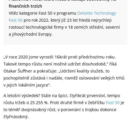
finančních trzích
Vítěz kategorie Fast 50 v programu
Deloitte Technology
Fast 50
pro rok 2022, který již 23 let hledá nejrychleji
rostoucí technologické firmy v 18 zemích střední, severní
a jihovýchodní Evropy.
„V roce 2020 jsme vyrostli 16krát proti předchozímu roku.
Takové tempo růstu není možné udržet dlouhodobě,“ říká
Otakar Šuffner a pokračuje: „Udržení kvality služeb, to
pochopitelně zůstává i nadále, rovněž oslovování velkých trhů
v jejich lokálním jazyce“.
A letošní výsledek? Stále na špici, čtyřikrát prvenství, tempo
růstu tržeb o 25 255 %. Proti druhé firmě v žebříčku
Fast 50
je
to téměř dvojnásobný růst, v porovnání s trojkou dokonce
čtyřnásobný.