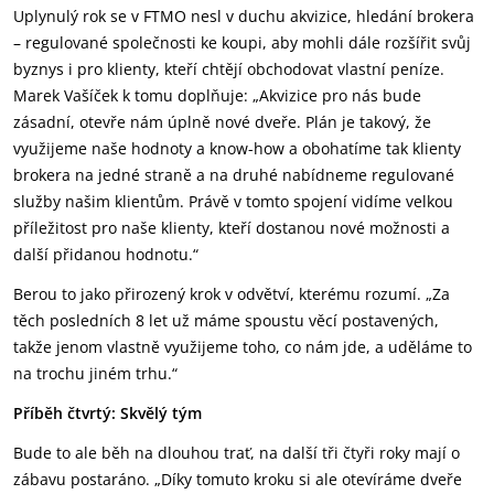
Uplynulý rok se v FTMO nesl v duchu akvizice, hledání brokera
– regulované společnosti ke koupi, aby mohli dále rozšířit svůj
byznys i pro klienty, kteří chtějí obchodovat vlastní peníze.
Marek Vašíček k tomu doplňuje: „Akvizice pro nás bude
zásadní, otevře nám úplně nové dveře. Plán je takový, že
využijeme naše hodnoty a know-how a obohatíme tak klienty
brokera na jedné straně a na druhé nabídneme regulované
služby našim klientům. Právě v tomto spojení vidíme velkou
příležitost pro naše klienty, kteří dostanou nové možnosti a
další přidanou hodnotu.“
Berou to jako přirozený krok v odvětví, kterému rozumí. „Za
těch posledních 8 let už máme spoustu věcí postavených,
takže jenom vlastně využijeme toho, co nám jde, a uděláme to
na trochu jiném trhu.“
Příběh čtvrtý: Skvělý tým
Bude to ale běh na dlouhou trať, na další tři čtyři roky mají o
zábavu postaráno. „Díky tomuto kroku si ale otevíráme dveře