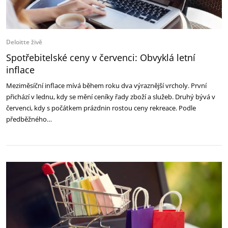
Deloitte živě
Spotřebitelské ceny v červenci: Obvyklá letní
inflace
Meziměsíční inflace mívá během roku dva výraznější vrcholy. První
přichází v lednu, kdy se mění ceníky řady zboží a služeb. Druhý bývá v
červenci, kdy s počátkem prázdnin rostou ceny rekreace. Podle
předběžného…