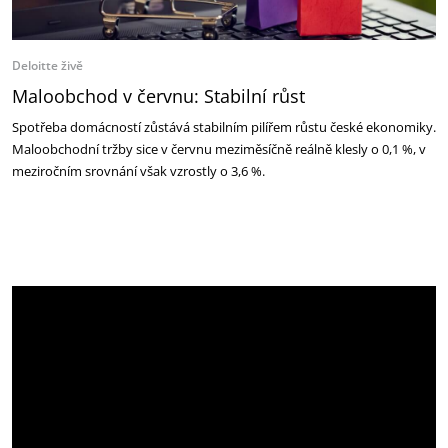
Deloitte živě
Maloobchod v červnu: Stabilní růst
Spotřeba domácností zůstává stabilním pilířem růstu české ekonomiky.
Maloobchodní tržby sice v červnu meziměsíčně reálně klesly o 0,1 %, v
meziročním srovnání však vzrostly o 3,6 %.