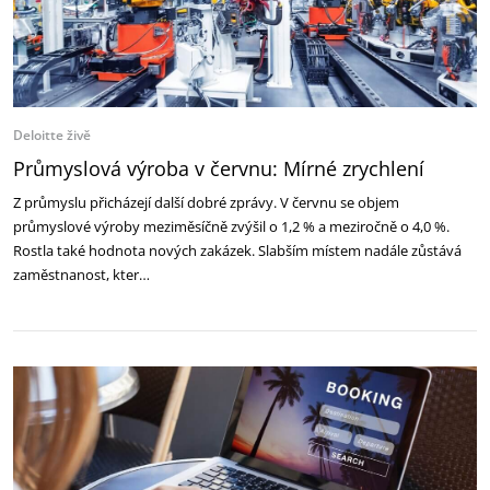
Deloitte živě
Průmyslová výroba v červnu: Mírné zrychlení
Z průmyslu přicházejí další dobré zprávy. V červnu se objem
průmyslové výroby meziměsíčně zvýšil o 1,2 % a meziročně o 4,0 %.
Rostla také hodnota nových zakázek. Slabším místem nadále zůstává
zaměstnanost, kter…