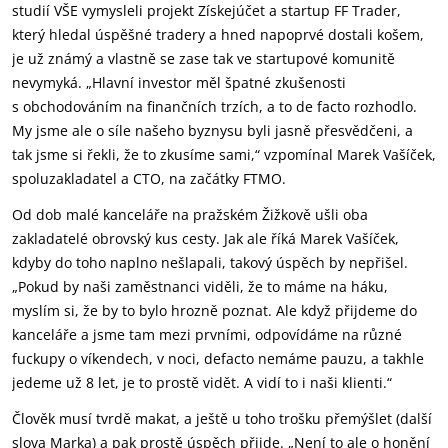
studií VŠE vymysleli projekt Získejúčet a startup FF Trader,
který hledal úspěšné tradery a hned napoprvé dostali košem,
je už známý a vlastně se zase tak ve startupové komunitě
nevymyká. „Hlavní investor měl špatné zkušenosti
s obchodováním na finančních trzích, a to de facto rozhodlo.
My jsme ale o síle našeho byznysu byli jasně přesvědčeni, a
tak jsme si řekli, že to zkusíme sami,“ vzpomínal Marek Vašíček,
spoluzakladatel a CTO, na začátky FTMO.
Od dob malé kanceláře na pražském Žižkově ušli oba
zakladatelé obrovský kus cesty. Jak ale říká Marek Vašíček,
kdyby do toho naplno nešlapali, takový úspěch by nepřišel.
„Pokud by naši zaměstnanci viděli, že to máme na háku,
myslím si, že by to bylo hrozně poznat. Ale když přijdeme do
kanceláře a jsme tam mezi prvními, odpovídáme na různé
fuckupy o víkendech, v noci, defacto nemáme pauzu, a takhle
jedeme už 8 let, je to prostě vidět. A vidí to i naši klienti.“
Člověk musí tvrdě makat, a ještě u toho trošku přemýšlet (další
slova Marka) a pak prostě úspěch přijde. „Není to ale o honění