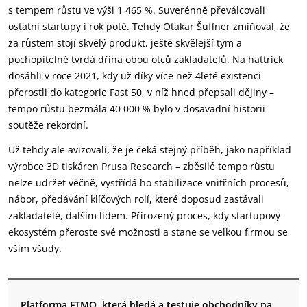
s tempem růstu ve výši 1 465 %. Suverénně převálcovali
ostatní startupy i rok poté. Tehdy Otakar Šuffner zmiňoval, že
za růstem stojí skvělý produkt, ještě skvělejší tým a
pochopitelně tvrdá dřina obou otců zakladatelů. Na hattrick
dosáhli v roce 2021, kdy už díky více než 4leté existenci
přerostli do kategorie Fast 50, v níž hned přepsali dějiny –
tempo růstu bezmála 40 000 % bylo v dosavadní historii
soutěže rekordní.
Už tehdy ale avizovali, že je čeká stejný příběh, jako například
výrobce 3D tiskáren Prusa Research – zběsilé tempo růstu
nelze udržet věčně, vystřídá ho stabilizace vnitřních procesů,
nábor, předávání klíčových rolí, které doposud zastávali
zakladatelé, dalším lidem. Přirozený proces, kdy startupový
ekosystém přeroste své možnosti a stane se velkou firmou se
vším všudy.
Platforma FTMO, která hledá a testuje obchodníky na