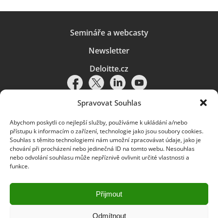
Semináře a webcasty
Newsletter
Deloitte.cz
Spravovat Souhlas
Abychom poskytli co nejlepší služby, používáme k ukládání a/nebo
Pravidla používání
|
Ochrana osobních údajů
|
Soubory cookies
|
přístupu k informacím o zařízení, technologie jako jsou soubory cookies.
Deloitte.cz
Souhlas s těmito technologiemi nám umožní zpracovávat údaje, jako je
chování při procházení nebo jedinečná ID na tomto webu. Nesouhlas
© 2026. Více informací najdete v
Pravidlech používání
.
nebo odvolání souhlasu může nepříznivě ovlivnit určité vlastnosti a
funkce.
Deloitte označuje jednu či více společností globální sítě členských
společností Deloitte Touche Tohmatsu Limited („DTTL“) a jejich dceřiné
a přidružené subjekty (souhrnně „organizace Deloitte“). Společnost DTTL
(rovněž označovaná jako „Deloitte Global“) a každá z jejích členských
Přijmout
společností a jejich přidružených subjektů je samostatným a nezávislým
právním subjektem, který není oprávněn zavazovat nebo přijímat závazky
za jinou z těchto členských společností a jejich přidružených subjektů ve
Odmítnout