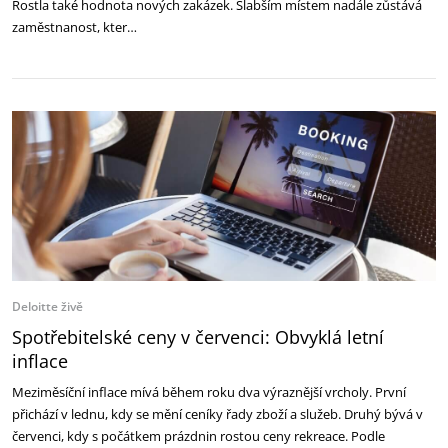
Rostla také hodnota nových zakázek. Slabším místem nadále zůstává
zaměstnanost, kter…
Deloitte živě
Spotřebitelské ceny v červenci: Obvyklá letní
inflace
Meziměsíční inflace mívá během roku dva výraznější vrcholy. První
přichází v lednu, kdy se mění ceníky řady zboží a služeb. Druhý bývá v
červenci, kdy s počátkem prázdnin rostou ceny rekreace. Podle