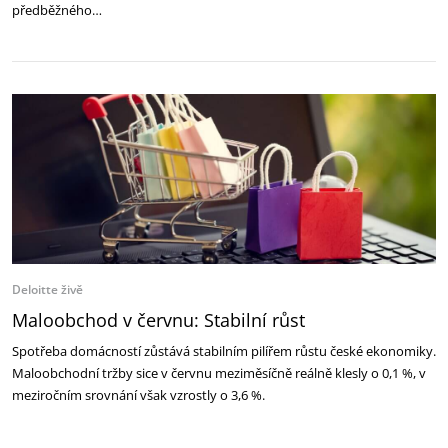
předběžného…
Deloitte živě
Maloobchod v červnu: Stabilní růst
Spotřeba domácností zůstává stabilním pilířem růstu české ekonomiky.
Maloobchodní tržby sice v červnu meziměsíčně reálně klesly o 0,1 %, v
meziročním srovnání však vzrostly o 3,6 %.