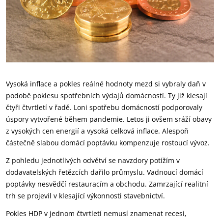
Vysoká inflace a pokles reálné hodnoty mezd si vybraly daň v
podobě poklesu spotřebních výdajů domácností. Ty již klesají
čtyři čtvrtletí v řadě. Loni spotřebu domácností podporovaly
úspory vytvořené během pandemie. Letos ji ovšem sráží obavy
z vysokých cen energií a vysoká celková inflace. Alespoň
částečně slabou domácí poptávku kompenzuje rostoucí vývoz.
Z pohledu jednotlivých odvětví se navzdory potížím v
dodavatelských řetězcích dařilo průmyslu. Vadnoucí domácí
poptávky nesvědčí restauracím a obchodu. Zamrzající realitní
trh se projevil v klesající výkonnosti stavebnictví.
Pokles HDP v jednom čtvrtletí nemusí znamenat recesi,