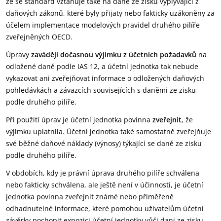
že se standard vztahuje také na daně ze zisku vyplývající z
daňových zákonů, které byly přijaty nebo fakticky uzákoněny za
účelem implementace modelových pravidel druhého pilíře
zveřejněných OECD.
Úpravy
zavádějí dočasnou výjimku z účetních požadavků
na
odložené daně podle IAS 12, a účetní jednotka tak nebude
vykazovat ani zveřejňovat informace o odložených daňových
pohledávkách a závazcích souvisejících s daněmi ze zisku
podle druhého pilíře.
Při použití úprav je účetní jednotka povinna
zveřejnit
, že
výjimku uplatnila. Účetní jednotka také samostatně zveřejňuje
své běžné daňové náklady (výnosy) týkající se daně ze zisku
podle druhého pilíře.
V obdobích, kdy je právní úprava druhého pilíře schválena
nebo fakticky schválena, ale ještě není v účinnosti, je účetní
jednotka povinna zveřejnit známé nebo přiměřeně
odhadnutelné informace, které pomohou uživatelům účetní
závěrky pochopit expozici účetní jednotky vůči dani ze zisku