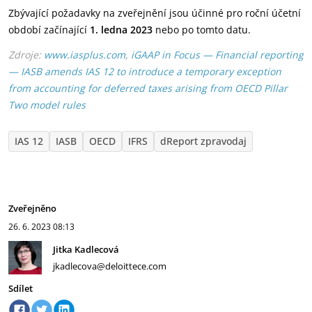
Zbývající požadavky na zveřejnění jsou účinné pro roční účetní
období začínající
1. ledna 2023
nebo po tomto datu.
Zdroje:
www.iasplus.com
,
iGAAP in Focus — Financial reporting
— IASB amends IAS 12 to introduce a temporary exception
from accounting for deferred taxes arising from OECD Pillar
Two model rules
IAS 12
IASB
OECD
IFRS
dReport zpravodaj
Zveřejněno
26. 6. 2023
08:13
Jitka Kadlecová
jkadlecova@deloittece.com
Sdílet