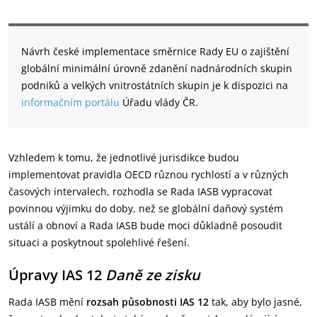
Návrh české implementace směrnice Rady EU o zajištění
globální minimální úrovně zdanění nadnárodních skupin
podniků a velkých vnitrostátních skupin je k dispozici na
informačním portálu
Úřadu vlády ČR.
Vzhledem k tomu, že jednotlivé jurisdikce budou
implementovat pravidla OECD různou rychlostí a v různých
časových intervalech, rozhodla se Rada IASB vypracovat
povinnou výjimku do doby, než se globální daňový systém
ustálí a obnoví a Rada IASB bude moci důkladně posoudit
situaci a poskytnout spolehlivé řešení.
Úpravy IAS 12
Daně ze zisku
Rada IASB mění
rozsah působnosti IAS 12
tak, aby bylo jasné,