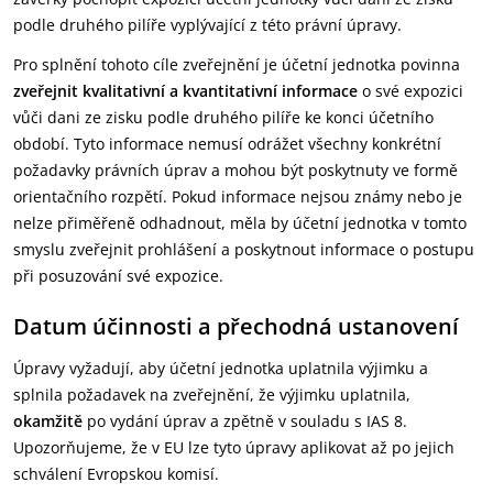
podle druhého pilíře vyplývající z této právní úpravy.
Pro splnění tohoto cíle zveřejnění je účetní jednotka povinna
zveřejnit kvalitativní a kvantitativní informace
o své expozici
vůči dani ze zisku podle druhého pilíře ke konci účetního
období. Tyto informace nemusí odrážet všechny konkrétní
požadavky právních úprav a mohou být poskytnuty ve formě
orientačního rozpětí. Pokud informace nejsou známy nebo je
nelze přiměřeně odhadnout, měla by účetní jednotka v tomto
smyslu zveřejnit prohlášení a poskytnout informace o postupu
při posuzování své expozice.
Datum účinnosti a přechodná ustanovení
Úpravy vyžadují, aby účetní jednotka uplatnila výjimku a
splnila požadavek na zveřejnění, že výjimku uplatnila,
okamžitě
po vydání úprav a zpětně v souladu s IAS 8.
Upozorňujeme, že v EU lze tyto úpravy aplikovat až po jejich
schválení Evropskou komisí.