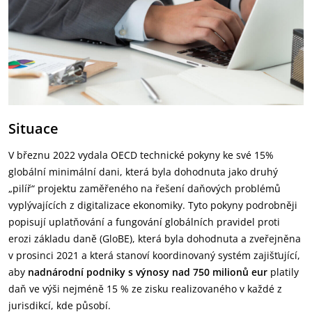
Situace
V březnu 2022 vydala OECD technické pokyny ke své 15%
globální minimální dani, která byla dohodnuta jako druhý
„pilíř“ projektu zaměřeného na řešení daňových problémů
vyplývajících z digitalizace ekonomiky. Tyto pokyny podrobněji
popisují uplatňování a fungování globálních pravidel proti
erozi základu daně (GloBE), která byla dohodnuta a zveřejněna
v prosinci 2021 a která stanoví koordinovaný systém zajišťující,
aby
nadnárodní podniky s výnosy nad 750 milionů eur
platily
daň ve výši nejméně 15 % ze zisku realizovaného v každé z
jurisdikcí, kde působí.