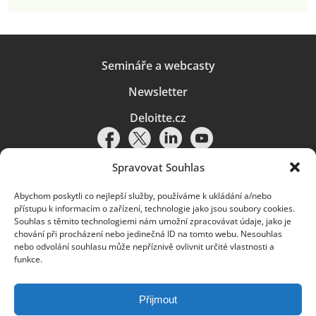
Semináře a webcasty
Newsletter
Deloitte.cz
Spravovat Souhlas
Abychom poskytli co nejlepší služby, používáme k ukládání a/nebo
Pravidla používání
|
Ochrana osobních údajů
|
Soubory cookies
|
přístupu k informacím o zařízení, technologie jako jsou soubory cookies.
Deloitte.cz
Souhlas s těmito technologiemi nám umožní zpracovávat údaje, jako je
chování při procházení nebo jedinečná ID na tomto webu. Nesouhlas
© 2026. Více informací najdete v
Pravidlech používání
.
nebo odvolání souhlasu může nepříznivě ovlivnit určité vlastnosti a
funkce.
Deloitte označuje jednu či více společností globální sítě členských
společností Deloitte Touche Tohmatsu Limited („DTTL“) a jejich dceřiné
a přidružené subjekty (souhrnně „organizace Deloitte“). Společnost DTTL
(rovněž označovaná jako „Deloitte Global“) a každá z jejích členských
Přijmout
společností a jejich přidružených subjektů je samostatným a nezávislým