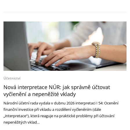
Účetnictví
Nová interpretace NÚR: jak správně účtovat
vyčlenění a nepeněžité vklady
Národní účetní rada vydala v dubnu 2026 interpretaci I 54: Ocenění
finanční investice při vkladu a rozdělení vyčleněním (dále
„interpretace“), která reaguje na praktické problémy při účtování
nepeněžitých vklad…