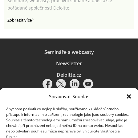
Semináře, webcasty, pracovní snídaně a další akce
pořádané společností Deloitte.
Zobrazit více
Semináře a webcasty
Newsletter
Deloitte.cz
Spravovat Souhlas
Abychom poskytli co nejlepší služby, používáme k ukládání a/nebo
Pravidla používání
|
Ochrana osobních údajů
|
Soubory cookies
|
přístupu k informacím o zařízení, technologie jako jsou soubory cookies.
Deloitte.cz
Souhlas s těmito technologiemi nám umožní zpracovávat údaje, jako je
chování při procházení nebo jedinečná ID na tomto webu. Nesouhlas
© 2026. Více informací najdete v
Pravidlech používání
.
nebo odvolání souhlasu může nepříznivě ovlivnit určité vlastnosti a
funkce.
Deloitte označuje jednu či více společností globální sítě členských