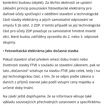
konkrétní ‎budovu (objekt). Za těchto okolností se uplatní
základní princip posuzování fotovoltaické ‎elektrárny pro
daňové účely spočívající v oddělení stavební a technologické
části stavby ‎elektrárny a jejich samostatné odpisování ve
smyslu § 26 odst. 2 ZDP. V tomto případě se její ‎technologická
část pro účely ZDP považuje za samostatné hmotné movité
věci, které budou ‎zatříděny zpravidla do 2. nebo 3. odpisové
skupiny.‎
• Fotovoltaická elektrárna jako dočasná stavba ‎
Pokud stavební úřad předem omezí dobu trvání nebo
životnosti stavby FTVE v souladu se ‎stavební zákonem, pak se
tato „dočasnost“ vztahuje na stavbu FTVE jako celek, tedy i na
její ‎technologickou část, s tím, že se odpis podle zákona o
daních z příjmů stanoví jako podíl ‎vstupní ceny majetku a
určené doby trvání. ‎
Na závěr ještě doplňujeme, že se informace věnuje také
výkladu souvisejících přechodných ‎ustanovení a specifickému