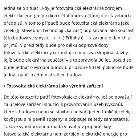
Jedná se o situaci, kdy je fotovoltaická elektrárna zdrojem
elektrické energie pro konkrétní ‎budovu (dům) dle stavebních
předpisů. V tomto případě bude fotovoltaická elektrárna jako
‎celek (tj. stavební i technologická část) odpisována jako součást
této budovy ve smyslu ‎‎+++++) Přílohy č. 1 k zákonu o daních z
příjmů. V praxi tedy bude pro délku odpisové doby
‎fotovoltaické elektrárny rozhodující odpisová skupina stavby,
jejíž bude elektrárna součástí – a ‎to zpravidla 30 let, pokud se
bude jednat o výrobní budovu, případně 50 let, pokud se bude
‎jednat např. o administrativní budovu. ‎
• Fotovoltaická elektrárna jako výrobní zařízení
Do této kategorie patří fotovoltaické elektrárny, jež se považují
za účelové zařízení sloužící k ‎provozování služeb (výkonů),
které s budovou nebo se stavbou netvoří jeden funkční celek, i
‎když jsou s ní pevně spojeny, a odpisuje se tedy samostatně.
Takové vyhodnocení připadá v ‎úvahu v případě, kdy
fotovoltaická elektrárna není zdrojem elektrické energie pro