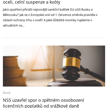
oceli, celní suspenze a kvóty
Jaká opatření přináší nejnovější sankční balíček EU vůči Rusku a
Bělorusku? Jak se v Evropské unii od 1. července změnila pravidla v
oblasti ochrany trhu s ocelí? A jaké důležité novinky najdeme v
aktuálních na…
Daně
NSS uzavřel spor o zpětném osvobození
licenčních poplatků od srážkové daně