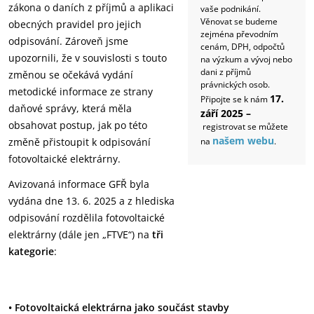
zákona o daních z příjmů a aplikaci
vaše podnikání.
Věnovat se budeme
obecných ‎pravidel pro jejich
zejména převodním
odpisování. Zároveň jsme
cenám, DPH, odpočtů
upozornili, že v souvislosti s touto
na výzkum a vývoj nebo
dani z příjmů
změnou se ‎očekává vydání
právnických osob.
metodické informace ze strany
17.
Připojte se k nám
daňové správy, která měla
září 2025 –
obsahovat postup, ‎jak po této
registrovat se můžete
našem webu
změně přistoupit k odpisování
na
.
fotovoltaické elektrárny. ‎
Avizovaná informace GFŘ byla
vydána dne 13. 6. 2025 a z hlediska
odpisování rozdělila ‎fotovoltaické
elektrárny (dále jen „FTVE“) na
tři
kategorie
: ‎
• Fotovoltaická elektrárna jako součást stavby ‎