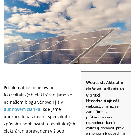
Webcast: Aktuální
Problematice odpisování
daňová judikatura
fotovoltaických elektráren jsme se
v praxi
Nenechte si ujít náš
na našem blogu věnovali již ‎v
webcast, v němž se
dubnovém článku
, kde jsme
zaměříme na
upozornili na zrušení speciálního
průlomová soudní
rozhodnutí, která
způsobu odpisování ‎fotovoltaických
ovlivňují daňovou praxi
elektráren upraveném v § 30b
a mohou mít dopad i na