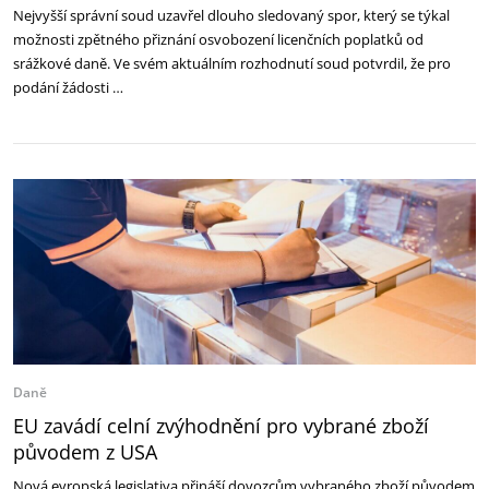
Nejvyšší správní soud uzavřel dlouho sledovaný spor, který se týkal
možnosti zpětného přiznání osvobození licenčních poplatků od
srážkové daně. Ve svém aktuálním rozhodnutí soud potvrdil, že pro
podání žádosti …
Daně
EU zavádí celní zvýhodnění pro vybrané zboží
původem z USA
Nová evropská legislativa přináší dovozcům vybraného zboží původem