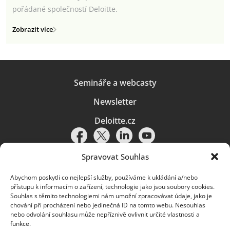
pořádané společností Deloitte.
Zobrazit více
Semináře a webcasty
Newsletter
Deloitte.cz
Spravovat Souhlas
Abychom poskytli co nejlepší služby, používáme k ukládání a/nebo
Pravidla používání
|
Ochrana osobních údajů
|
Soubory cookies
|
přístupu k informacím o zařízení, technologie jako jsou soubory cookies.
Deloitte.cz
Souhlas s těmito technologiemi nám umožní zpracovávat údaje, jako je
chování při procházení nebo jedinečná ID na tomto webu. Nesouhlas
© 2026. Více informací najdete v
Pravidlech používání
.
nebo odvolání souhlasu může nepříznivě ovlivnit určité vlastnosti a
funkce.
Deloitte označuje jednu či více společností globální sítě členských