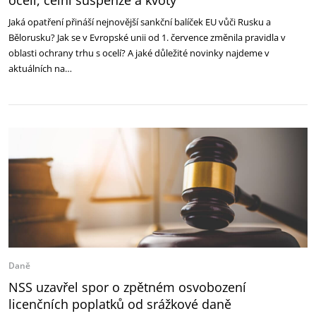
oceli, celní suspenze a kvóty
Jaká opatření přináší nejnovější sankční balíček EU vůči Rusku a
Bělorusku? Jak se v Evropské unii od 1. července změnila pravidla v
oblasti ochrany trhu s ocelí? A jaké důležité novinky najdeme v
aktuálních na…
Daně
NSS uzavřel spor o zpětném osvobození
licenčních poplatků od srážkové daně