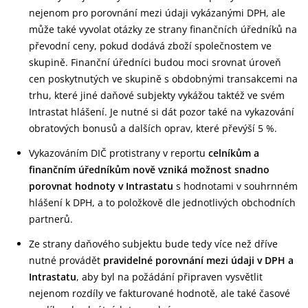
nejenom pro porovnání mezi údaji vykázanými DPH, ale
může také vyvolat otázky ze strany finančních úředníků na
převodní ceny, pokud dodává zboží společnostem ve
skupině. Finanční úředníci budou moci srovnat úroveň
cen poskytnutých ve skupině s obdobnými transakcemi na
trhu, které jiné daňové subjekty vykážou taktéž ve svém
Intrastat hlášení. Je nutné si dát pozor také na vykazování
obratových bonusů a dalších oprav, které převýší 5 %.
Vykazováním DIČ protistrany v reportu
celníkům a
finančním úředníkům nově vzniká možnost snadno
porovnat hodnoty v Intrastatu
s hodnotami v souhrnném
hlášení k DPH, a to položkově dle jednotlivých obchodních
partnerů.
Ze strany daňového subjektu bude tedy více než dříve
nutné provádět
pravidelné porovnání mezi údaji v DPH a
Intrastatu
, aby byl na požádání připraven vysvětlit
nejenom rozdíly ve fakturované hodnotě, ale také časové