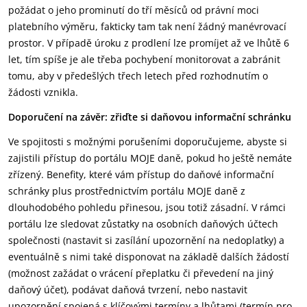
požádat o jeho prominutí do tří měsíců od právní moci
platebního výměru, fakticky tam tak není žádný manévrovací
prostor. V případě úroku z prodlení lze promíjet až ve lhůtě 6
let, tím spíše je ale třeba pochybení monitorovat a zabránit
tomu, aby v předešlých třech letech před rozhodnutím o
žádosti vznikla.
Doporučení na závěr: zřiďte si daňovou informační schránku
Ve spojitosti s možnými porušeními doporučujeme, abyste si
zajistili přístup do portálu MOJE daně, pokud ho ještě nemáte
zřízený. Benefity, které vám přístup do daňové informační
schránky plus prostřednictvím portálu MOJE daně z
dlouhodobého pohledu přinesou, jsou totiž zásadní. V rámci
portálu lze sledovat zůstatky na osobních daňových účtech
společnosti (nastavit si zasílání upozornění na nedoplatky) a
eventuálně s nimi také disponovat na základě dalších žádostí
(možnost zažádat o vrácení přeplatku či převedení na jiný
daňový účet), podávat daňová tvrzení, nebo nastavit
upozornění spojená s klíčovými termíny a lhůtami (termín pro