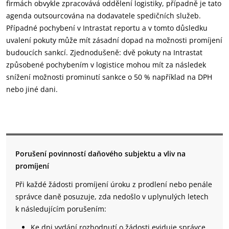
firmách obvykle zpracovává oddělení logistiky, případně je tato
agenda outsourcována na dodavatele spedičních služeb.
Případné pochybení v Intrastat reportu a v tomto důsledku
uvalení pokuty může mít zásadní dopad na možnosti promíjení
budoucích sankcí. Zjednodušeně: dvě pokuty na Intrastat
způsobené pochybením v logistice mohou mít za následek
snížení možnosti prominutí sankce o 50 % například na DPH
nebo jiné dani.
Porušení povinností daňového subjektu a vliv na
promíjení
Při každé žádosti promíjení úroku z prodlení nebo penále
správce daně posuzuje, zda nedošlo v uplynulých letech
k následujícím porušením:
Ke dni vydání rozhodnutí o žádosti eviduje správce