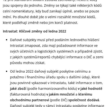
jsou spojeny do jednoho. Změny se týkají také některých kódů
celní nomenklatury, kdy buď zanikají úplně, anebo se pouze
mění. Po dlouhé době jde o velmi rozsáhlé množství kódů,
které podléhají změně nebo jim končí platnost.
Intrastat: Klíčové změny od ledna 2022
Daňové subjekty musí před podáním lednového hlášení
Intrastat zmapovat, zda mají požadované informace ve
svých účetních a logistických systémech a případně zjistit,
z jakých systémů/reportů chybějící informace o DIČ a zemi
původu mohou získat.
Od ledna 2022 daňový subjekt poskytne celnímu a
potažmo i finančnímu úřadu spolu s dalšími údaji, které
jsou povinné vykazovat v Intrastatu, také informace o tom,
jaké zboží
(podle harmonizovaného kódu)
v jaké hodnotě
(fakturovaná hodnota)
v jakém množství
a
kterému
obchodnímu partnerovi
(podle DIČ)
společnost dodává
.
Daňový subjekt tedy v rámci Intrastatu poskytne informace