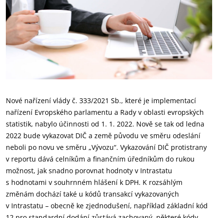
Nové nařízení vlády č. 333/2021 Sb., které je implementací
nařízení Evropského parlamentu a Rady v oblasti evropských
statistik, nabylo účinnosti od 1. 1. 2022. Nově se tak od ledna
2022 bude vykazovat DIČ a země původu ve směru odeslání
neboli po novu ve směru „Vývozu“. Vykazování DIČ protistrany
v reportu dává celníkům a finančním úředníkům do rukou
možnost, jak snadno porovnat hodnoty v Intrastatu
s hodnotami v souhrnném hlášení k DPH. K rozsáhlým
změnám dochází také u kódů transakcí vykazovaných
v Intrastatu – obecně ke zjednodušení, například základní kód
12 pro standardní dodání zůstává zachovaný, některé kódy