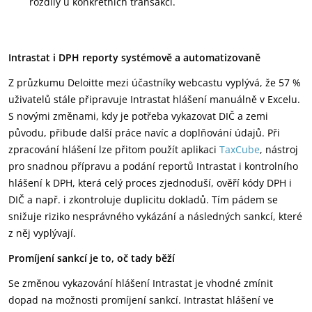
rozdíly u konkrétních transakcí.
Intrastat i DPH reporty systémově a automatizovaně
Z průzkumu Deloitte mezi účastníky webcastu vyplývá, že 57 %
uživatelů stále připravuje Intrastat hlášení manuálně v Excelu.
S novými změnami, kdy je potřeba vykazovat DIČ a zemi
původu, přibude další práce navíc a doplňování údajů. Při
zpracování hlášení lze přitom použít aplikaci
TaxCube
, nástroj
pro snadnou přípravu a podání reportů Intrastat i kontrolního
hlášení k DPH, která celý proces zjednoduší, ověří kódy DPH i
DIČ a např. i zkontroluje duplicitu dokladů. Tím pádem se
snižuje riziko nesprávného vykázání a následných sankcí, které
z něj vyplývají.
Promíjení sankcí je to, oč tady běží
Se změnou vykazování hlášení Intrastat je vhodné zmínit
dopad na možnosti promíjení sankcí. Intrastat hlášení ve