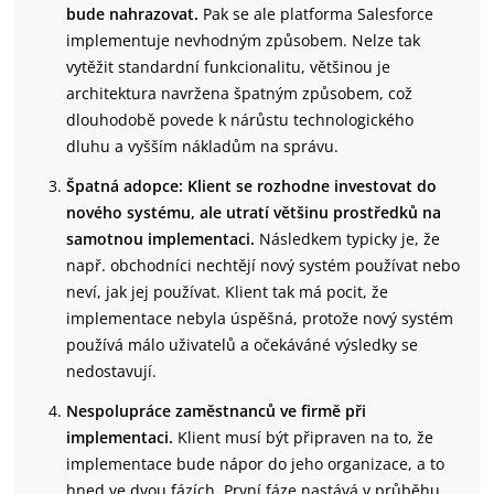
bude nahrazovat.
Pak se ale platforma Salesforce
implementuje nevhodným způsobem. Nelze tak
vytěžit standardní funkcionalitu, většinou je
architektura navržena špatným způsobem, což
dlouhodobě povede k nárůstu technologického
dluhu a vyšším nákladům na správu.
Špatná adopce: Klient se rozhodne investovat do
nového systému, ale utratí většinu prostředků na
samotnou implementaci.
Následkem typicky je, že
např. obchodníci nechtějí nový systém používat nebo
neví, jak jej používat. Klient tak má pocit, že
implementace nebyla úspěšná, protože nový systém
používá málo uživatelů a očekáváné výsledky se
nedostavují.
Nespolupráce zaměstnanců ve firmě při
implementaci.
Klient musí být připraven na to, že
implementace bude nápor do jeho organizace, a to
hned ve dvou fázích. První fáze nastává v průběhu