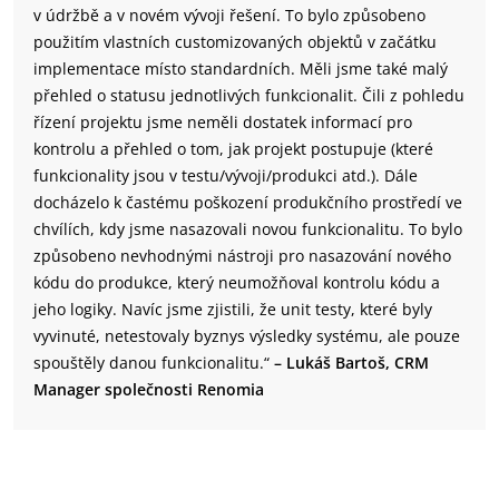
v údržbě a v novém vývoji řešení. To bylo způsobeno
použitím vlastních customizovaných objektů v začátku
implementace místo standardních. Měli jsme také malý
přehled o statusu jednotlivých funkcionalit. Čili z pohledu
řízení projektu jsme neměli dostatek informací pro
kontrolu a přehled o tom, jak projekt postupuje (které
funkcionality jsou v testu/vývoji/produkci atd.). Dále
docházelo k častému poškození produkčního prostředí ve
chvílích, kdy jsme nasazovali novou funkcionalitu. To bylo
způsobeno nevhodnými nástroji pro nasazování nového
kódu do produkce, který neumožňoval kontrolu kódu a
jeho logiky. Navíc jsme zjistili, že unit testy, které byly
vyvinuté, netestovaly byznys výsledky systému, ale pouze
spouštěly danou funkcionalitu.“
– Lukáš Bartoš, CRM
Manager společnosti Renomia