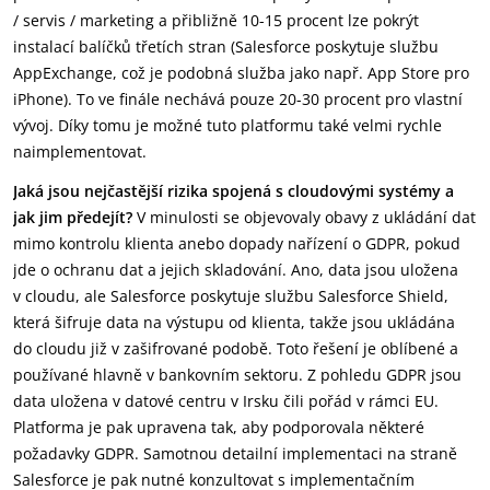
/ servis / marketing a přibližně 10-15 procent lze pokrýt
instalací balíčků třetích stran (Salesforce poskytuje službu
AppExchange, což je podobná služba jako např. App Store pro
iPhone). To ve finále nechává pouze 20-30 procent pro vlastní
vývoj. Díky tomu je možné tuto platformu také velmi rychle
naimplementovat.
Jaká jsou nejčastější rizika spojená s cloudovými systémy a
jak jim předejít?
V minulosti se objevovaly obavy z ukládání dat
mimo kontrolu klienta anebo dopady nařízení o GDPR, pokud
jde o ochranu dat a jejich skladování. Ano, data jsou uložena
v cloudu, ale Salesforce poskytuje službu Salesforce Shield,
která šifruje data na výstupu od klienta, takže jsou ukládána
do cloudu již v zašifrované podobě. Toto řešení je oblíbené a
používané hlavně v bankovním sektoru. Z pohledu GDPR jsou
data uložena v datové centru v Irsku čili pořád v rámci EU.
Platforma je pak upravena tak, aby podporovala některé
požadavky GDPR. Samotnou detailní implementaci na straně
Salesforce je pak nutné konzultovat s implementačním