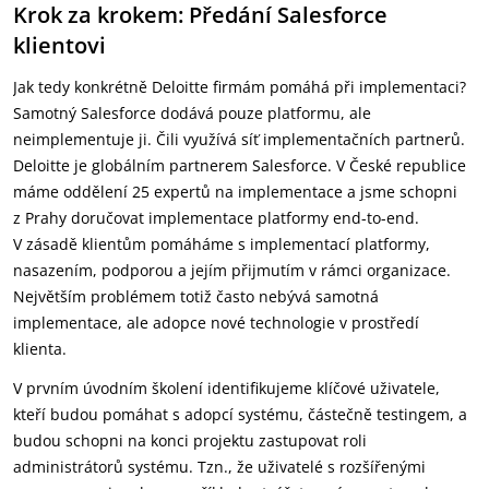
Krok za krokem: Předání Salesforce
klientovi
Jak tedy konkrétně Deloitte firmám pomáhá při implementaci?
Samotný Salesforce dodává pouze platformu, ale
neimplementuje ji. Čili využívá síť implementačních partnerů.
Deloitte je globálním partnerem Salesforce. V České republice
máme oddělení 25 expertů na implementace a jsme schopni
z Prahy doručovat implementace platformy end-to-end.
V zásadě klientům pomáháme s implementací platformy,
nasazením, podporou a jejím přijmutím v rámci organizace.
Největším problémem totiž často nebývá samotná
implementace, ale adopce nové technologie v prostředí
klienta.
V prvním úvodním školení identifikujeme klíčové uživatele,
kteří budou pomáhat s adopcí systému, částečně testingem, a
budou schopni na konci projektu zastupovat roli
administrátorů systému. Tzn., že uživatelé s rozšířenými