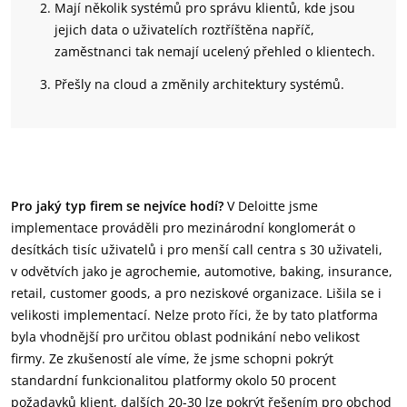
Mají několik systémů pro správu klientů, kde jsou
jejich data o uživatelích roztříštěna napříč,
zaměstnanci tak nemají ucelený přehled o klientech.
Přešly na cloud a změnily architektury systémů.
Pro jaký typ firem se nejvíce hodí?
V Deloitte jsme
implementace prováděli pro mezinárodní konglomerát o
desítkách tisíc uživatelů i pro menší call centra s 30 uživateli,
v odvětvích jako je agrochemie, automotive, baking, insurance,
retail, customer goods, a pro neziskové organizace. Lišila se i
velikosti implementací. Nelze proto říci, že by tato platforma
byla vhodnější pro určitou oblast podnikání nebo velikost
firmy. Ze zkušeností ale víme, že jsme schopni pokrýt
standardní funkcionalitou platformy okolo 50 procent
požadavků klient, dalších 20-30 lze pokrýt řešením pro obchod