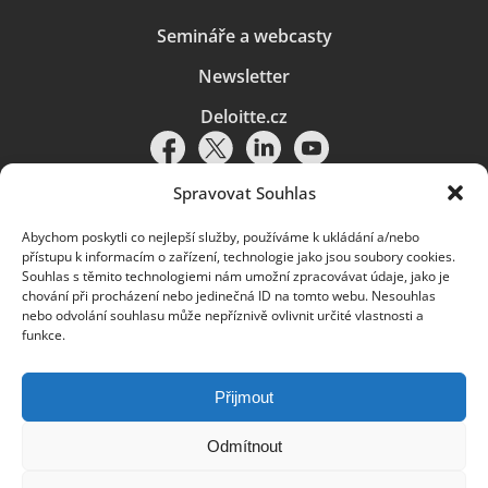
Semináře a webcasty
Newsletter
Deloitte.cz
Spravovat Souhlas
Abychom poskytli co nejlepší služby, používáme k ukládání a/nebo
Pravidla používání
|
Ochrana osobních údajů
|
Soubory cookies
|
přístupu k informacím o zařízení, technologie jako jsou soubory cookies.
Deloitte.cz
Souhlas s těmito technologiemi nám umožní zpracovávat údaje, jako je
chování při procházení nebo jedinečná ID na tomto webu. Nesouhlas
© 2026. Více informací najdete v
Pravidlech používání
.
nebo odvolání souhlasu může nepříznivě ovlivnit určité vlastnosti a
funkce.
Deloitte označuje jednu či více společností globální sítě členských
společností Deloitte Touche Tohmatsu Limited („DTTL“) a jejich dceřiné
a přidružené subjekty (souhrnně „organizace Deloitte“). Společnost DTTL
(rovněž označovaná jako „Deloitte Global“) a každá z jejích členských
Přijmout
společností a jejich přidružených subjektů je samostatným a nezávislým
právním subjektem, který není oprávněn zavazovat nebo přijímat závazky
za jinou z těchto členských společností a jejich přidružených subjektů ve
Odmítnout
vztahu k třetím stranám. Společnost DTTL a každá členská společnost
a přidružený subjekt nese odpovědnost pouze za své vlastní jednání či