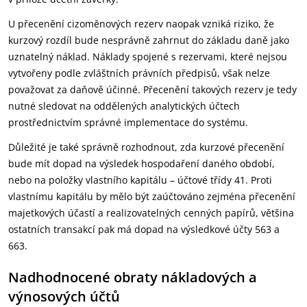
U přecenění cizoměnových rezerv naopak vzniká riziko, že
kurzový rozdíl bude nesprávně zahrnut do základu daně jako
uznatelný náklad. Náklady spojené s rezervami, které nejsou
vytvořeny podle zvláštních právních předpisů, však nelze
považovat za daňově účinné. Přecenění takových rezerv je tedy
nutné sledovat na oddělených analytických účtech
prostřednictvím správné implementace do systému.
Důležité je také správně rozhodnout, zda kurzové přecenění
bude mít dopad na výsledek hospodaření daného období,
nebo na položky vlastního kapitálu – účtové třídy 41. Proti
vlastnímu kapitálu by mělo být zaúčtováno zejména přecenění
majetkových účastí a realizovatelných cenných papírů, většina
ostatních transakcí pak má dopad na výsledkové účty 563 a
663.
Nadhodnocené obraty nákladových a
výnosových účtů