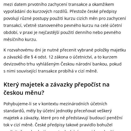
mezi datem prvotního zachycení transakce a okamžikem
vypořádání do kurzových rozdílů. Přestože české předpisy
povolují různé postupy použití kurzu cizích měn pro zachycení
transakcí, včetně stanoveného pevného kurzu na celé účetní
období, v praxi je nejčastější použití denního nebo pevného
měsíčního kurzu.
K rozvahovému dni je nutné přecenit vybrané položky majetku
a závazků dle § 4 odst. 12 zákona o účetnictví, a to kurzem
devizového trhu vyhlášeným Českou národní bankou, pokud
s nimi související transakce probíhá v cizí měně.
Který majetek a závazky přepočíst na
českou měnu?
Pohybujeme-li se v kontextu mezinárodních účetních
standardů, měly by účetní jednotky přeceňovat veškerý
majetek a závazky, které pro ně představují budoucí peněžní
tok v cizí měně. České předpisy takové pravidlo bohužel