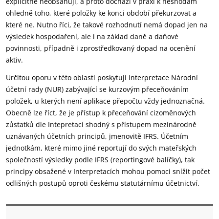
explicitně neobsahují, a proto dochází v praxi k neshodám
ohledně toho, které položky ke konci období překurzovat a
které ne. Nutno říci, že takové rozhodnutí nemá dopad jen na
výsledek hospodaření, ale i na základ daně a daňové
povinnosti, případně i zprostředkovaný dopad na ocenění
aktiv.
Určitou oporu v této oblasti poskytují Interpretace Národní
účetní rady (NUR) zabývající se kurzovým přeceňováním
položek, u kterých není aplikace přepočtu vždy jednoznačná.
Obecně lze říct, že je přístup k přeceňování cizoměnových
zůstatků dle Intepretací shodný s přístupem mezinárodně
uznávaných účetních principů, jmenovitě IFRS. Účetním
jednotkám, které mimo jiné reportují do svých mateřských
společností výsledky podle IFRS (reportingové balíčky), tak
principy obsažené v Interpretacích mohou pomoci snížit počet
odlišných postupů oproti českému statutárnímu účetnictví.