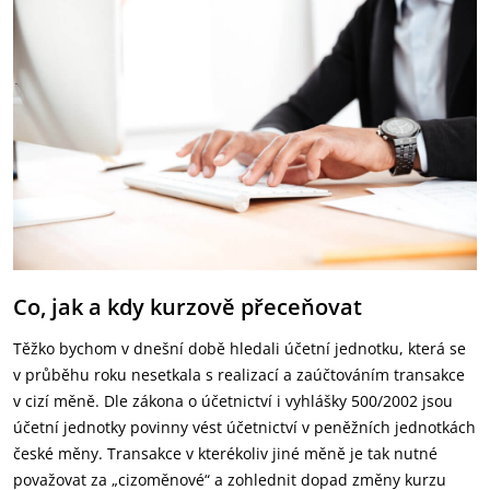
Co, jak a kdy kurzově přeceňovat
Těžko bychom v dnešní době hledali účetní jednotku, která se
v průběhu roku nesetkala s realizací a zaúčtováním transakce
v cizí měně. Dle zákona o účetnictví i vyhlášky 500/2002 jsou
účetní jednotky povinny vést účetnictví v peněžních jednotkách
české měny. Transakce v kterékoliv jiné měně je tak nutné
považovat za „cizoměnové“ a zohlednit dopad změny kurzu