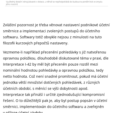
Zvláštní pozornost je třeba věnovat nastavení podnikové účetní
směrnice a implementaci zvolených postupů do účetního
softwaru. Softwary totiž obvykle nejsou z minulosti na tuto
filozofii kurzových přepočtů nastaveny.
Vezmeme-li například přecenění pohledávky s již natvořenou
opravnou položkou, dlouhodobě diskutované téma v praxi, dle
Interpretace I-42 by měl být přeceněn pouze rozdíl mezi
nominální hodnotou pohledávky a opravnou položkou, tedy
netto hodnota. Což není snadné promítnout, pokud má účetní
jednotka větší množství dotčených pohledávek, z různých
účetních období, s měnící se výši dobytnosti apod.
Interpretace tak přináší i určité zjednodušující kompromisní
řešení. O to důležitější pak je, aby byl postup popsán v účetní
směrnici, implementován do účetního softwaru a zveřejněn
v příloze účetní závěrky.