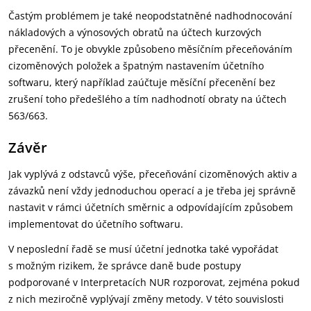
Častým problémem je také neopodstatněné nadhodnocování
nákladových a výnosových obratů na účtech kurzových
přecenění. To je obvykle způsobeno měsíčním přeceňováním
cizoměnových položek a špatným nastavením účetního
softwaru, který například zaúčtuje měsíční přecenění bez
zrušení toho předešlého a tím nadhodnotí obraty na účtech
563/663.
Závěr
Jak vyplývá z odstavců výše, přeceňování cizoměnových aktiv a
závazků není vždy jednoduchou operací a je třeba jej správně
nastavit v rámci účetních směrnic a odpovídajícím způsobem
implementovat do účetního softwaru.
V neposlední řadě se musí účetní jednotka také vypořádat
s možným rizikem, že správce daně bude postupy
podporované v Interpretacích NUR rozporovat, zejména pokud
z nich meziročně vyplývají změny metody. V této souvislosti