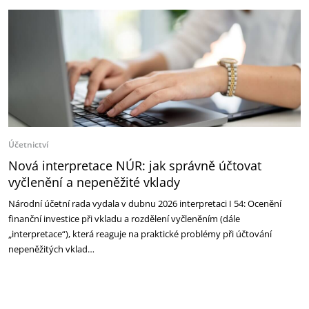
Účetnictví
Nová interpretace NÚR: jak správně účtovat
vyčlenění a nepeněžité vklady
Národní účetní rada vydala v dubnu 2026 interpretaci I 54: Ocenění
finanční investice při vkladu a rozdělení vyčleněním (dále
„interpretace“), která reaguje na praktické problémy při účtování
nepeněžitých vklad…