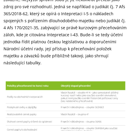
zdroj pro své rozhodnutí. Jedná se například o judikát čj. 7 Afs
365/2018-62, který se opírá o Intepretaci I-5 o nákladech
spojených s pořízením dlouhodobého majetku nebo judikát čj.
4 Afs 170/2021-35, zabývající se právě kurzovým přeceňováním
záloh, kde je citována Intepretace I-43. Bude-li se tedy účetní
jednotka řídit platnou českou legislativou a doporučeními
Národní účetní rady, její přístup k přeceňování položek
majetku a závazků bude přibližně takový, jako shrnují
následující tabulky.