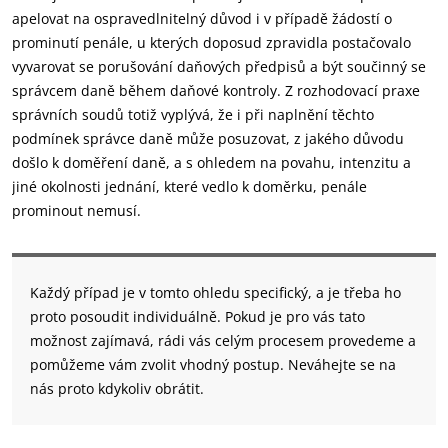
apelovat na ospravedlnitelný důvod i v případě žádostí o
prominutí penále, u kterých doposud zpravidla postačovalo
vyvarovat se porušování daňových předpisů a být součinný se
správcem daně během daňové kontroly. Z rozhodovací praxe
správních soudů totiž vyplývá, že i při naplnění těchto
podmínek správce daně může posuzovat, z jakého důvodu
došlo k doměření daně, a s ohledem na povahu, intenzitu a
jiné okolnosti jednání, které vedlo k doměrku, penále
prominout nemusí.
Každý případ je v tomto ohledu specifický, a je třeba ho
proto posoudit individuálně. Pokud je pro vás tato
možnost zajímavá, rádi vás celým procesem provedeme a
pomůžeme vám zvolit vhodný postup. Neváhejte se na
nás proto kdykoliv obrátit.