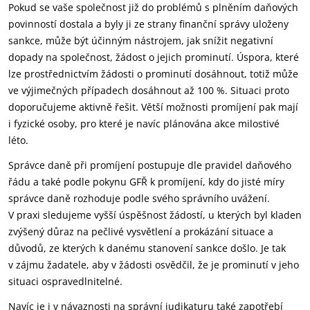
Pokud se vaše společnost již do problémů s plněním daňových
povinností dostala a byly ji ze strany finanční správy uloženy
sankce, může být účinným nástrojem, jak snížit negativní
dopady na společnost, žádost o jejich prominutí. Úspora, které
lze prostřednictvím žádosti o prominutí dosáhnout, totiž může
ve výjimečných případech dosáhnout až 100 %. Situaci proto
doporučujeme aktivně řešit. Větší možnosti promíjení pak mají
i fyzické osoby, pro které je navíc plánována akce milostivé
léto.
Správce daně při promíjení postupuje dle pravidel daňového
řádu a také podle pokynu GFŘ k promíjení, kdy do jisté míry
správce daně rozhoduje podle svého správního uvážení.
V praxi sledujeme vyšší úspěšnost žádostí, u kterých byl kladen
zvýšený důraz na pečlivé vysvětlení a prokázání situace a
důvodů, ze kterých k danému stanovení sankce došlo. Je tak
v zájmu žadatele, aby v žádosti osvědčil, že je prominutí v jeho
situaci ospravedlnitelné.
Navíc je i v návaznosti na správní judikaturu také zapotřebí