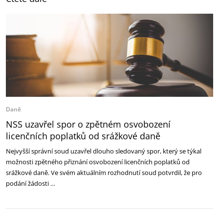
Daně
NSS uzavřel spor o zpětném osvobození
licenčních poplatků od srážkové daně
Nejvyšší správní soud uzavřel dlouho sledovaný spor, který se týkal
možnosti zpětného přiznání osvobození licenčních poplatků od
srážkové daně. Ve svém aktuálním rozhodnutí soud potvrdil, že pro
podání žádosti …