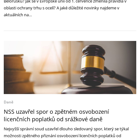
Bělorusku? Jak se v Evropské unii od 1. července změnila pravidla v
oblasti ochrany trhu s ocelí? A jaké důležité novinky najdeme v
aktuálních na…
Daně
NSS uzavřel spor o zpětném osvobození
licenčních poplatků od srážkové daně
Nejvyšší správní soud uzavřel dlouho sledovaný spor, který se týkal
možnosti zpětného přiznání osvobození licenčních poplatků od