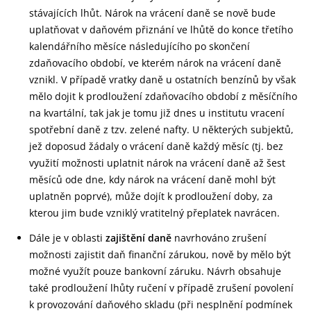
stávajících lhůt. Nárok na vrácení daně se nově bude
uplatňovat v daňovém přiznání ve lhůtě do konce třetího
kalendářního měsíce následujícího po skončení
zdaňovacího období, ve kterém nárok na vrácení daně
vznikl. V případě vratky daně u ostatních benzínů by však
mělo dojit k prodloužení zdaňovacího období z měsíčního
na kvartální, tak jak je tomu již dnes u institutu vracení
spotřební daně z tzv. zelené nafty. U některých subjektů,
jež doposud žádaly o vrácení daně každý měsíc (tj. bez
využití možnosti uplatnit nárok na vrácení daně až šest
měsíců ode dne, kdy nárok na vrácení daně mohl být
uplatněn poprvé), může dojít k prodloužení doby, za
kterou jim bude vzniklý vratitelný přeplatek navrácen.
Dále je v oblasti
zajištění daně
navrhováno zrušení
možnosti zajistit daň finanční zárukou, nově by mělo být
možné využít pouze bankovní záruku. Návrh obsahuje
také prodloužení lhůty ručení v případě zrušení povolení
k provozování daňového skladu (při nesplnění podmínek