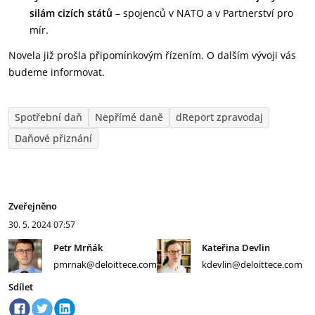
silám cizích států
– spojenců v NATO a v Partnerství pro
mír.
Novela již prošla připomínkovým řízením. O dalším vývoji vás
budeme informovat.
Spotřební daň
Nepřímé daně
dReport zpravodaj
Daňové přiznání
Zveřejněno
30. 5. 2024
07:57
Petr Mrňák
Kateřina Devlin
pmrnak@deloittece.com
kdevlin@deloittece.com
Sdílet