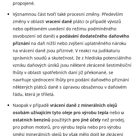
propojené.
Významnou část tvoří také procesní změny. Především
změny v oblasti
vracení daně
plátci (v případě vývozů
nebo opětovném uvedení do režimu podmíněného
osvobození od daně) a
podávání dodatečného daňového
přiznání
na daň nižší nebo zvýšení uplatněného nároku
na vrácení daně jsou příznivé. V reakci na judikaturu
správních soudů a skutečnost, že z hlediska potenciálního
vzniku daňových úniků jsou některé zkrácené šestiměsíční
lhůty v oblasti spotřebních daní již překonané, se
navrhuje sjednocení lhůty pro podání daňového přiznání
některých plátců daně s úpravou obsaženou v daňovém
řádu, která je tříletá.
Naopak v případě
vrácení daně z minerálních olejů
osobám užívajícím tyto oleje pro výrobu tepla
nebo
u
ostatních benzinů
použitých
pro jiné účely
než prodej,
pro pohon motorů, pro výrobu tepla nebo pro výrobu
směsí minerálních olejů by však mělo dojít ke zkrácení