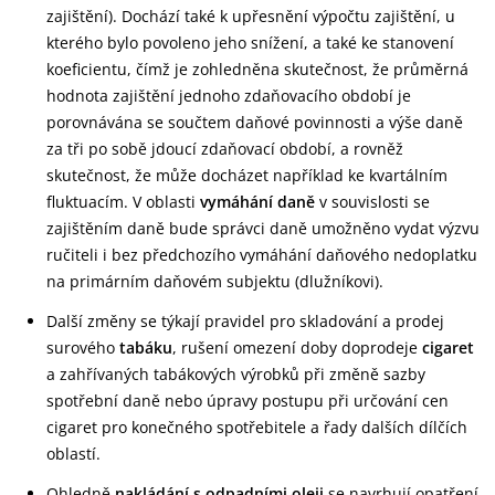
zajištění). Dochází také k upřesnění výpočtu zajištění, u
kterého bylo povoleno jeho snížení, a také ke stanovení
koeficientu, čímž je zohledněna skutečnost, že průměrná
hodnota zajištění jednoho zdaňovacího období je
porovnávána se součtem daňové povinnosti a výše daně
za tři po sobě jdoucí zdaňovací období, a rovněž
skutečnost, že může docházet například ke kvartálním
fluktuacím. V oblasti
vymáhání daně
v souvislosti se
zajištěním daně bude správci daně umožněno vydat výzvu
ručiteli i bez předchozího vymáhání daňového nedoplatku
na primárním daňovém subjektu (dlužníkovi).
Další změny se týkají pravidel pro skladování a prodej
surového
tabáku
, rušení omezení doby doprodeje
cigaret
a zahřívaných tabákových výrobků při změně sazby
spotřební daně nebo úpravy postupu při určování cen
cigaret pro konečného spotřebitele a řady dalších dílčích
oblastí.
Ohledně
nakládání s odpadními oleji
se navrhují opatření