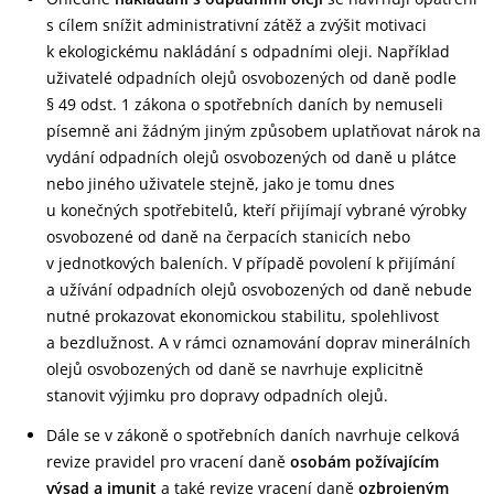
s cílem snížit administrativní zátěž a zvýšit motivaci
k ekologickému nakládání s odpadními oleji. Například
uživatelé odpadních olejů osvobozených od daně podle
§ 49 odst. 1 zákona o spotřebních daních by nemuseli
písemně ani žádným jiným způsobem uplatňovat nárok na
vydání odpadních olejů osvobozených od daně u plátce
nebo jiného uživatele stejně, jako je tomu dnes
u konečných spotřebitelů, kteří přijímají vybrané výrobky
osvobozené od daně na čerpacích stanicích nebo
v jednotkových baleních. V případě povolení k přijímání
a užívání odpadních olejů osvobozených od daně nebude
nutné prokazovat ekonomickou stabilitu, spolehlivost
a bezdlužnost. A v rámci oznamování doprav minerálních
olejů osvobozených od daně se navrhuje explicitně
stanovit výjimku pro dopravy odpadních olejů.
Dále se v zákoně o spotřebních daních navrhuje celková
revize pravidel pro vracení daně
osobám požívajícím
výsad a imunit
a také revize vracení daně
ozbrojeným