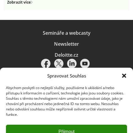
Zobrazit více
Semináře a webcasty
Newsletter
Deloitte.cz
Spravovat Souhlas
Abychom poskytli co nejlepší služby, používáme k ukládání a/nebo
Pravidla používání
|
Ochrana osobních údajů
|
Soubory cookies
|
přístupu k informacím o zařízení, technologie jako jsou soubory cookies.
Deloitte.cz
Souhlas s těmito technologiemi nám umožní zpracovávat údaje, jako je
chování při procházení nebo jedinečná ID na tomto webu. Nesouhlas
© 2026. Více informací najdete v
Pravidlech používání
.
nebo odvolání souhlasu může nepříznivě ovlivnit určité vlastnosti a
funkce.
Deloitte označuje jednu či více společností globální sítě členských
společností Deloitte Touche Tohmatsu Limited („DTTL“) a jejich dceřiné
a přidružené subjekty (souhrnně „organizace Deloitte“). Společnost DTTL
(rovněž označovaná jako „Deloitte Global“) a každá z jejích členských
Přijmout