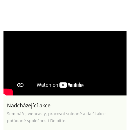
Nadcházející akce
Semináře, webcasty, pracovní snídaně a další akce
pořádané společností Deloitte.