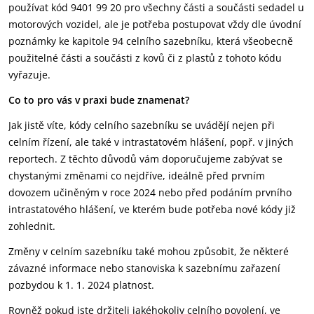
používat kód 9401 99 20 pro všechny části a součásti sedadel u
motorových vozidel, ale je potřeba postupovat vždy dle úvodní
poznámky ke kapitole 94 celního sazebníku, která všeobecně
použitelné části a součásti z kovů či z plastů z tohoto kódu
vyřazuje.
Co to pro vás v praxi bude znamenat?
Jak jistě víte, kódy celního sazebníku se uvádějí nejen při
celním řízení, ale také v intrastatovém hlášení, popř. v jiných
reportech. Z těchto důvodů vám doporučujeme zabývat se
chystanými změnami co nejdříve, ideálně před prvním
dovozem učiněným v roce 2024 nebo před podáním prvního
intrastatového hlášení, ve kterém bude potřeba nové kódy již
zohlednit.
Změny v celním sazebníku také mohou způsobit, že některé
závazné informace nebo stanoviska k sazebnímu zařazení
pozbydou k 1. 1. 2024 platnost.
Rovněž pokud jste držiteli jakéhokoliv celního povolení, ve