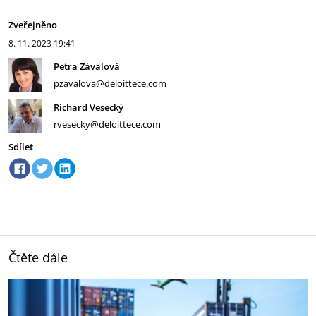
Zveřejněno
8. 11. 2023
19:41
Petra Závalová
pzavalova@deloittece.com
Richard Vesecký
rvesecky@deloittece.com
Sdílet
Čtěte dále