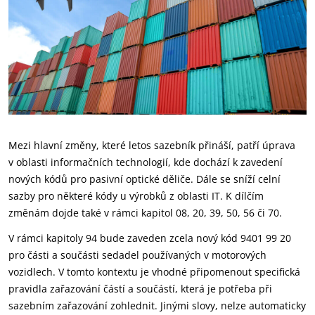
Mezi hlavní změny, které letos sazebník přináší, patří úprava
v oblasti informačních technologií, kde dochází k zavedení
nových kódů pro pasivní optické děliče. Dále se sníží celní
sazby pro některé kódy u výrobků z oblasti IT. K dílčím
změnám dojde také v rámci kapitol 08, 20, 39, 50, 56 či 70.
V rámci kapitoly 94 bude zaveden zcela nový kód 9401 99 20
pro části a součásti sedadel používaných v motorových
vozidlech. V tomto kontextu je vhodné připomenout specifická
pravidla zařazování částí a součástí, která je potřeba při
sazebním zařazování zohlednit. Jinými slovy, nelze automaticky