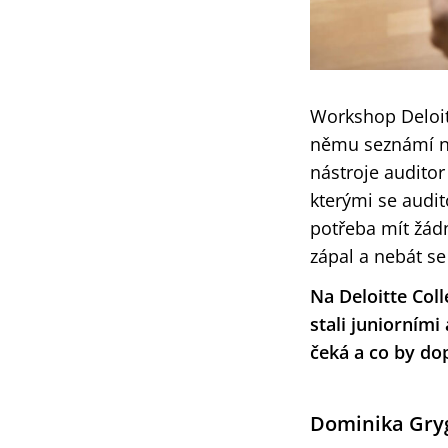
Workshop Deloit
němu seznámí nej
nástroje auditor
kterými se audit
potřeba mít žádn
zápal a nebát s
Na Deloitte Col
stali juniorními
čeká a co by dop
Dominika Gry