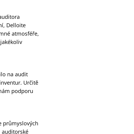
auditora
, Delloite
jemné atmosféře,
jakékoliv
ilo na audit
nventur. Určitě
e mám podporu
ce průmyslových
a auditorské