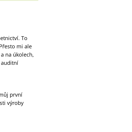
etnictví. To
řesto mi ale
 a na úkolech,
 auditní
můj první
sti výroby