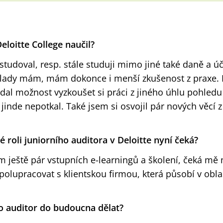
eloitte College naučil?
tudoval, resp. stále studuji mimo jiné také daně a úč
lady mám, mám dokonce i menší zkušenost z praxe. P
 dal možnost vyzkoušet si práci z jiného úhlu pohledu
 jinde nepotkal. Také jsem si osvojil pár nových věcí z
é roli juniorního auditora v Deloitte nyní čeká?
 ještě pár vstupních e-learningů a školení, čeká mě 
polupracovat s klientskou firmou, která působí v obla
ko auditor do budoucna dělat?