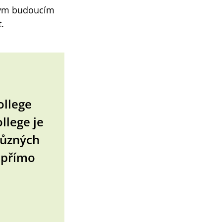
svým budoucím
.
ollege
llege je
různých
h přímo