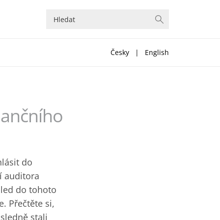
Česky
|
English
inančního
hlásit do
í auditora
hled do tohoto
. Přečtěte si,
sledně stali