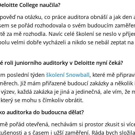
eloitte College naučila?
pověď na otázku, co práce auditora obnáší a jak den 
 jsem se pořád rozhodovala o svém budoucím zaměření
tě za mě rozhodla. Navíc celé školení se neslo v pří
olu velmi dobře vycházeli a nikdo se nebál zeptat na 
é roli juniorního auditorky v Deloitte nyní čeká?
m poslední týden
školení Snowball
, které mě připrav
ěrech. Již mám přiřazené budoucí zakázky a několik i
ýzev, každá zakázka je jiná a jedinečná, ale vím, ž
který se mohu s čímkoliv obrátit.
ako auditorka do budoucna dělat?
 mě pořád otevřená, nechávám si prostor zkusit si ví
zkušenosti a s časem i užší zaměření. Ráda bych složil