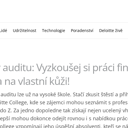
Lidé
Udržitelnost
Technologie
Poradenství
Deloitte živě
 auditu: Vyzkoušej si práci f
 na vlastní kůži!
 auditu lze už na vysoké škole. Stačí zkusit štěstí a při
tte College, kde se zájemci mohou seznámit s profes
do Z. Za jedno dopoledne tak získají nejen ucelený v
jlepší mohou dokonce odejít rovnou i s nabídkou práce
College vzpomínají jeho úspěšní absolventi, kteří se ná