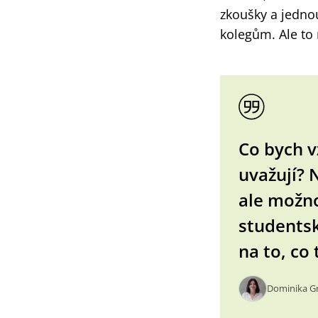
zkoušky a jedno
kolegům. Ale to 
Co bych v
uvažují? 
ale možno
studentsk
na to, co 
Dominika Gr