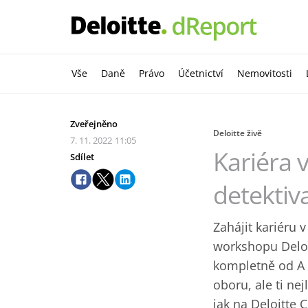
Vše
Daně
Právo
Účetnictví
Nemovitosti
Zveřejněno
Deloitte živě
7. 11. 2022
11:05
Kariéra v
Sdílet
detektiva
Zahájit kariéru v
workshopu Deloi
kompletně od A 
oboru, ale ti ne
jak na Deloitte 