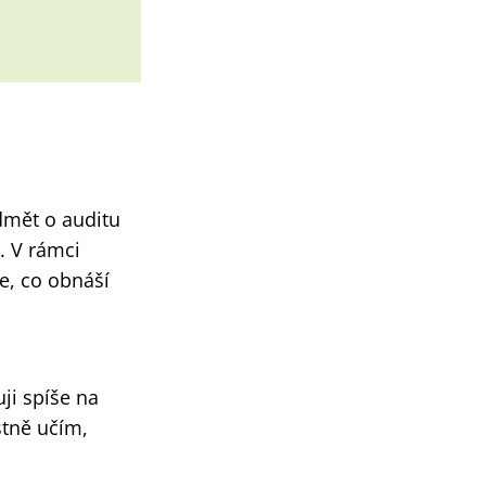
edmět o auditu
. V rámci
je, co obnáší
ji spíše na
stně učím,