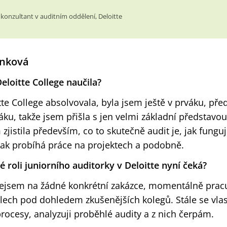
 konzultant v auditním oddělení, Deloitte
nková
eloitte College naučila?
te College absolvovala, byla jsem ještě v prváku, př
ku, takže jsem přišla s jen velmi základní představou
jistila především, co to skutečně audit je, jak fungu
 jak probíhá práce na projektech a podobně.
é roli juniorního auditorky v Deloitte nyní čeká?
nejsem na žádné konkrétní zakázce, momentálně pracu
olech pod dohledem zkušenějších kolegů. Stále se vla
rocesy, analyzuji proběhlé audity a z nich čerpám.