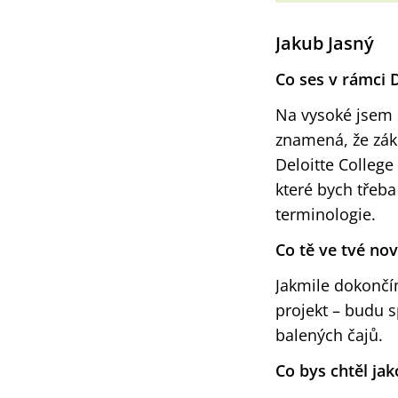
Jakub Jasný
Co ses v rámci D
Na vysoké jsem s
znamená, že zák
Deloitte College
které bych třeba
terminologie.
Co tě ve tvé nov
Jakmile dokončím
projekt – budu s
balených čajů.
Co bys chtěl ja