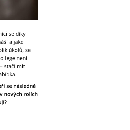
íci se díky
áší a jaké
olik úkolů, se
College není
 stačí mít
abídka.
eří se následně
 v nových rolích
jí?