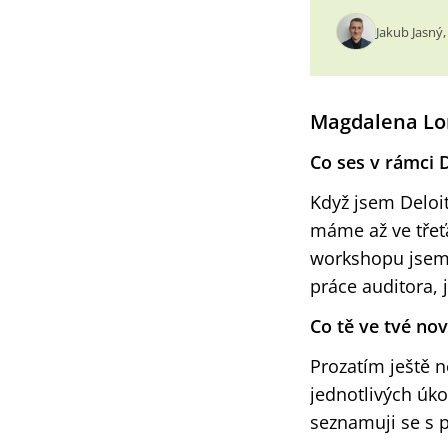
Jakub Jasný,
Magdalena Lo
Co ses v rámci D
Když jsem Deloit
máme až ve třeťá
workshopu jsem z
práce auditora,
Co tě ve tvé nov
Prozatím ještě 
jednotlivých úk
seznamuji se s p