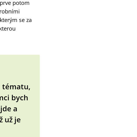
teprve potom
ýrobními
kterým se za
 kterou
o tématu,
jmci bych
ůjde a
 už je