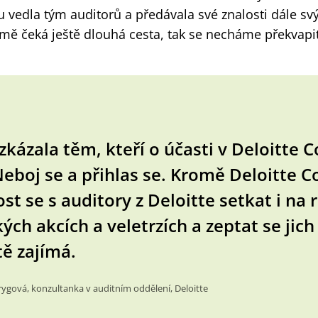
u vedla tým auditorů a předávala své znalosti dále 
mě čeká ještě dlouhá cesta, tak se necháme překvapit
zkázala těm, kteří o účasti v Deloitte C
Neboj se a přihlas se. Kromě Deloitte Co
st se s auditory z Deloitte setkat i na 
ých akcích a veletrzích a zeptat se jic
tě zajímá.
ygová, konzultanka v auditním oddělení, Deloitte