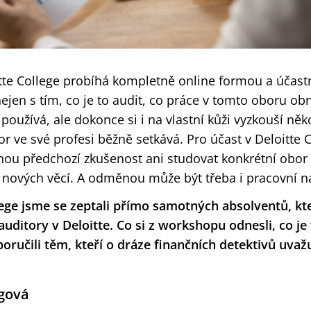
te College probíhá kompletně online formou a účastn
en s tím, co je to audit, co práce v tomto oboru obn
 používá, ale dokonce si i na vlastní kůži vyzkouší něk
or ve své profesi běžně setkává. Pro účast v Deloitte 
ou předchozí zkušenost ani studovat konkrétní obor –
e nových věcí. A odměnou může být třeba i pracovní n
lege jsme se zeptali přímo samotných absolventů, kt
 auditory v Deloitte. Co si z workshopu odnesli, co je
oručili těm, kteří o dráze finančních detektivů uvažu
gová