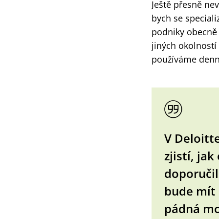
Ještě přesně nev
bych se speciali
podniky obecně 
jiných okolností
používáme denně,
V Deloitt
zjistí, j
doporučil
bude mít 
pádná mo