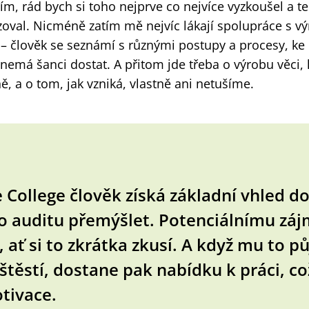
ím, rád bych si toho nejprve co nejvíce vyzkoušel a 
zoval. Nicméně zatím mě nejvíc lákají spolupráce s v
– člověk se seznámí s různými postupy a procesy, ke 
 nemá šanci dostat. A přitom jde třeba o výrobu věci,
 a o tom, jak vzniká, vlastně ani netušíme.
e College člověk získá základní vhled d
ak o auditu přemýšlet. Potenciálnímu zá
, ať si to zkrátka zkusí. A když mu to p
štěstí, dostane pak nabídku k práci, což
tivace.