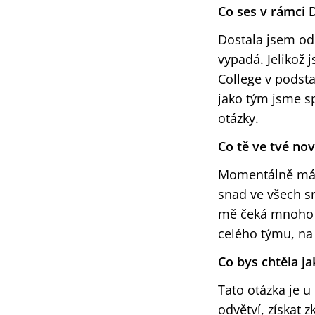
Co ses v rámci D
Dostala jsem od
vypadá. Jelikož
College v podsta
jako tým jsme sp
otázky.
Co tě ve tvé nov
Momentálně má
snad ve všech sm
mě čeká mnoho v
celého týmu, na 
Co bys chtěla j
Tato otázka je u
odvětví, získat 