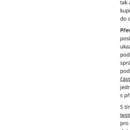
tak
kup
do d
Pře
pos
ukaz
podk
spr
pod
část
jed
s p
S t
test
pro