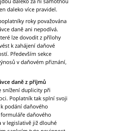
 jdou daleko za ni samotnou
n daleko více pravidel.
poplatníky roky považována
ávce daně ani nepodívá.
eré lze dovodit z přílohy
vést k zahájení daňové
stí. Především sekce
výnosů v daňovém přiznání,
ávce daně z příjmů
 snížení duplicity při
. Poplatník tak splní svoji
e k podání daňového
a formuláře daňového
v legislativě již dlouhé