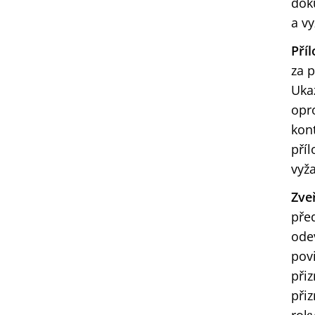
dok
a v
Pří
za 
Ukaz
opr
kon
pří
vyž
Zve
před
ode
pov
při
přiz