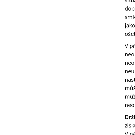
sit
doby
sml
jak
oše
V p
neo
neo
neu
nast
můž
můž
neo
Drž
zisk
V n