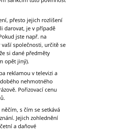
kým sankcím tuto povinnost
, přesto jejich rozlišení
i darovat, je v případě
Pokud jste např. na
aší společnosti, určitě se
 že si dané předměty
 opět jiný).
a reklamou v televizi a
uhodobého nehmotného
ázově. Pořizovací cenu
ů.
 něčím, s čím se setkává
znání. Jejich zohlednění
účetní a daňové