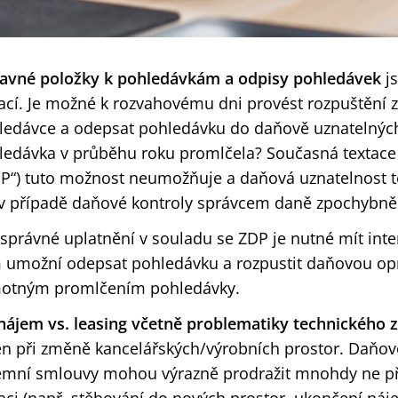
avné položky k pohledávkám a odpisy pohledávek
j
uací. Je možné k rozvahovému dni provést rozpuštění 
ledávce a odepsat pohledávku do daňově uznatelných 
ledávka v průběhu roku promlčela? Současná textace 
DP“) tuto možnost neumožňuje a daňová uznatelnost 
 v případě daňové kontroly správcem daně zpochybně
 správné uplatnění v souladu se ZDP je nutné mít inte
 umožní odepsat pohledávku a rozpustit daňovou opr
otným promlčením pohledávky.
nájem vs. leasing včetně problematiky technického
en při změně kancelářských/výrobních prostor. Daňo
emní smlouvy mohou výrazně prodražit mnohdy ne př