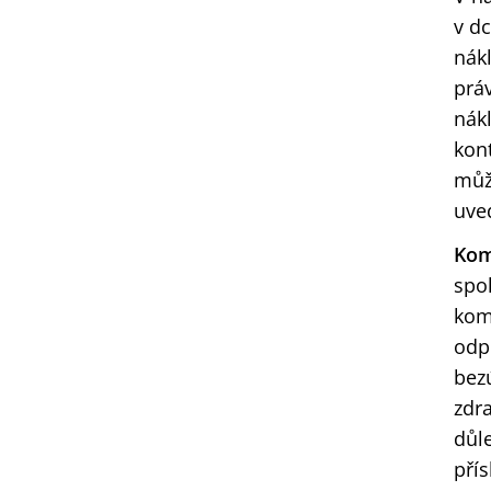
v d
nák
prá
nák
kont
můž
uve
Kom
spol
kom
odp
bezú
zdra
důl
přís