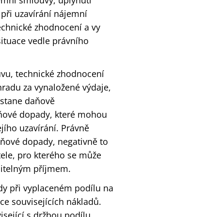
emní smlouvy, uplynutí
 při uzavírání nájemní
echnické zhodnocení a vy
ituace vedle právního
uvu, technické zhodnocení
radu za vynaložené výdaje,
 stane daňově
aňové dopady, které mohou
ejího uzavírání. Právně
ňové dopady, negativně to
ele, pro kterého se může
nitelným příjmem.
y při vyplaceném podílu na
ace souvisejících nákladů.
sející s držbou podílu