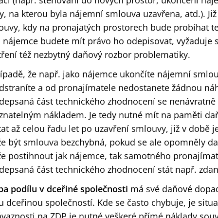
uaci (např. stěhování do nových prostor, ukončení náj
, na kterou byla nájemní smlouva uzavřena, atd.). Již
ouvy, kdy na pronajatých prostorech bude probíhat t
o nájemce budete mít právo ho odepisovat, vyžaduje s
tření též nezbytný daňový rozbor problematiky.
řípadě, že např. jako nájemce ukončíte nájemní smlo
dstraníte a od pronajímatele nedostanete žádnou náh
depsaná část technického zhodnocení se nenávratně
znatelným nákladem. Je tedy nutné mít na paměti d
at až celou řadu let po uzavření smlouvy, již v době j
e být smlouva bezchybná, pokud se ale opomněly da
e postihnout jak nájemce, tak samotného pronajímat
depsaná část technického zhodnocení stát např. zda
ba podílu v dceřiné společnosti
má své daňové dopad
u dceřinou společností. Kde se často chybuje, je situ
ávaznosti na ZDP je nutné veškeré přímé náklady souvi