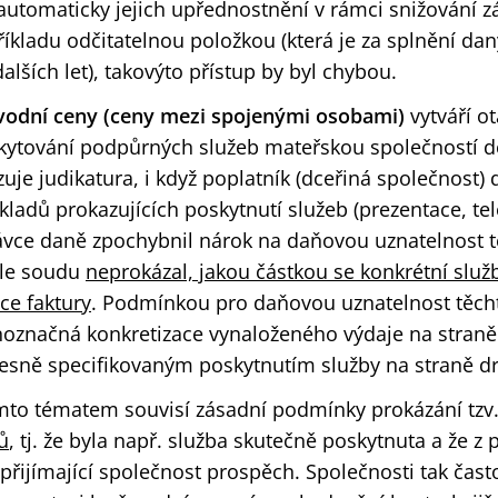
 automaticky jejich upřednostnění v rámci snižování 
říkladu odčitatelnou položkou (která je za splnění d
alších let), takovýto přístup by byl chybou.
vodní ceny (ceny mezi spojenými osobami)
vytváří ot
kytování podpůrných služeb mateřskou společností dc
uje judikatura, i když poplatník (dceřiná společnost)
ladů prokazujících poskytnutí služeb (prezentace, tel
ávce daně zpochybnil nárok na daňovou uznatelnost tě
le soudu
neprokázal, jakou částkou se konkrétní služ
ce faktury
. Podmínkou pro daňovou uznatelnost těcht
noznačná konkretizace vynaloženého výdaje na straně 
řesně specifikovaným poskytnutím služby na straně d
ímto tématem souvisí zásadní podmínky prokázání tzv
ů
, tj. že byla např. služba skutečně poskytnuta a že z
 přijímající společnost prospěch. Společnosti tak čas