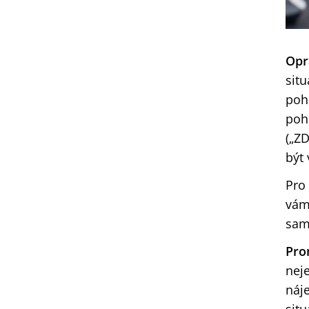
Opr
sit
poh
poh
(„Z
být
Pro
vám
sam
Pro
nej
náj