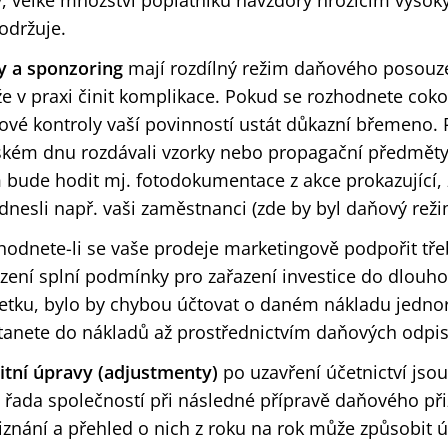
y, velké množství poplatníků navzdory hrozícím vyso
održuje.
y a sponzoring
mají rozdílný režim daňového posouzení
 v praxi činit komplikace. Pokud se rozhodnete cokol
ové kontroly vaší povinností ustát důkazní břemeno. 
ském dnu rozdávali vzorky nebo propagační předměty v
 bude hodit mj. fotodokumentace z akce prokazující,
nesli např. vaši zaměstnanci (zde by byl daňový režim
hodnete-li se vaše prodeje marketingově podpořit třeb
ízení splní podmínky pro zařazení investice do dlo
etku, bylo by chybou účtovat o daném nákladu jednor
tanete do nákladů až prostřednictvím daňových odpis
itní úpravy (adjustmenty)
po uzavření účetnictví jsou
 řada společností při následné přípravě daňového při
řiznání a přehled o nich z roku na rok může způsobit 