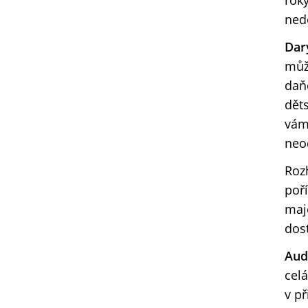
rok
ned
Dar
může
daň
dět
vám
neod
Roz
poř
maj
dos
Aud
celá
v p