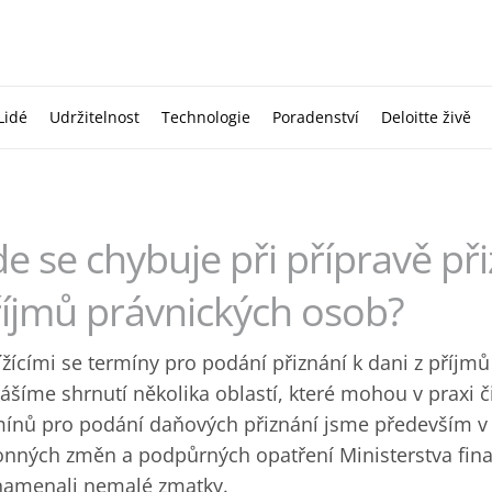
Lidé
Udržitelnost
Technologie
Poradenství
Deloitte živě
e se chybuje při přípravě při
íjmů právnických osob?
ížícími se termíny pro podání přiznání k dani z příjm
ášíme shrnutí několika oblastí, které mohou v praxi č
mínů pro podání daňových přiznání jsme především v
onných změn a podpůrných opatření Ministerstva finan
namenali nemalé zmatky.