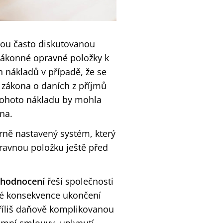
sou často diskutovanou
zákonné opravné položky k
nákladů v případě, že se
zákona o daních z příjmů
tohoto nákladu by mohla
na.
rně nastavený systém, který
avnou položku ještě před
 zhodnocení
řeší společnosti
vé konsekvence ukončení
íliš daňově komplikovanou