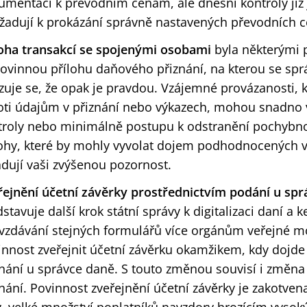
umentaci k převodním cenám, ale dnešní kontroly již
yžadují k prokázání správně nastavených převodních ce
loha transakcí se spojenými osobami
byla některými 
povinnou přílohu daňového přiznání, na kterou se spr
uje se, že opak je pravdou. Vzájemné provázanosti, kt
oti údajům v přiznání nebo výkazech, mohou snadno 
troly nebo minimálně postupu k odstranění pochybno
lohy, které by mohly vyvolat dojem podhodnocených 
adují vaši zvýšenou pozornost.
řejnění účetní závěrky prostřednictvím podání u spr
stavuje další krok státní správy k digitalizaci daní a ke
vzdávání stejných formulářů více orgánům veřejné moci
innost zveřejnit účetní závěrku okamžikem, kdy dojd
znání u správce daně. S touto změnou souvisí i změn
nání. Povinnost zveřejnění účetní závěrky je zakotvena 