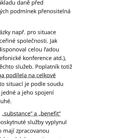
základu daně před
aných podmínek přenositelná
ázky např. pro situace
eřiné společnosti. Jak
 disponoval celou řadou
efonické konference atd.),
chto služeb. Poplatník totiž
ba podílela na celkové
o situací je podle soudu
jedné a jeho spojení
ruhé.
.
„substance“ a „benefit“
 poskytnuté služby vyplynul
to mají zpracovanou