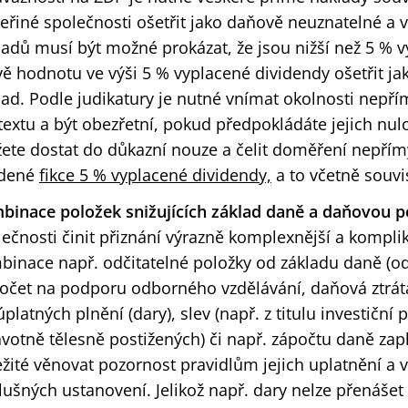
ceřiné společnosti ošetřit jako daňově neuznatelné a
ladů musí být možné prokázat, že jsou nižší než 5 % 
vě hodnotu ve výši 5 % vyplacené dividendy ošetřit j
lad. Podle judikatury je nutné vnímat okolnosti nepří
extu a být obezřetní, pokud předpokládáte jejich nulo
ete dostat do důkazní nouze a čelit doměření nepřím
dené
fikce 5 % vyplacené dividendy,
a to včetně souvis
binace položek snižujících základ daně a daňovou p
ečnosti činit přiznání výrazně komplexnější a kompli
binace např. odčitatelné položky od základu daně (o
očet na podporu odborného vzdělávání, daňová ztrát
platných plnění (dary), slev (např. z titulu investič
votně tělesně postižených) či např. zápočtu daně zapl
ežité věnovat pozornost pravidlům jejich uplatnění a
lušných ustanovení. Jelikož např. dary nelze přenášet d