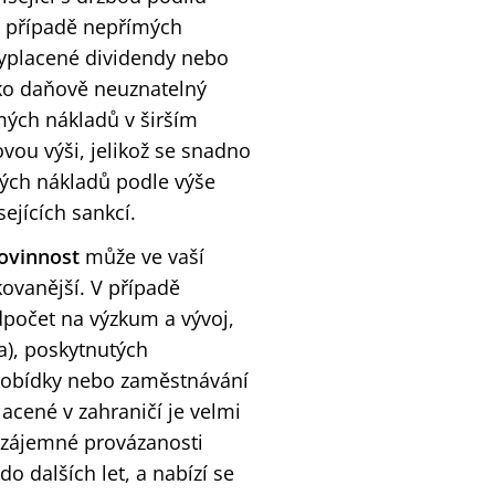
 v případě nepřímých
vyplacené dividendy nebo
ako daňově neuznatelný
mých nákladů v širším
vou výši, jelikož se snadno
ých nákladů podle výše
ejících sankcí.
ovinnost
může ve vaší
kovanější. V případě
dpočet na výzkum a vývoj,
a), poskytnutých
ní pobídky nebo zaměstnávání
acené v zahraničí je velmi
 vzájemné provázanosti
o dalších let, a nabízí se