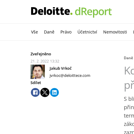
Vše
Daně
Právo
Účetnictví
Nemovitosti
Zveřejněno
Daně
21. 2. 2022
13:32
Kd
Jakub Vrkoč
jvrkoc@deloittece.com
př
Sdílet
S bl
přin
ter
zák
zaz