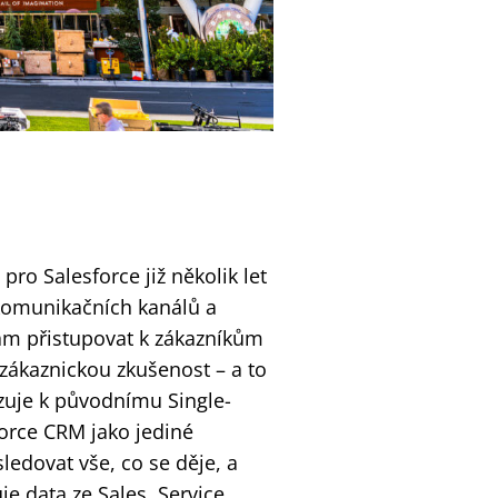
ro Salesforce již několik let
 komunikačních kanálů a
ám přistupovat k zákazníkům
 zákaznickou zkušenost – a to
azuje k původnímu Single-
force CRM jako jediné
edovat vše, co se děje, a
je data ze Sales, Service,