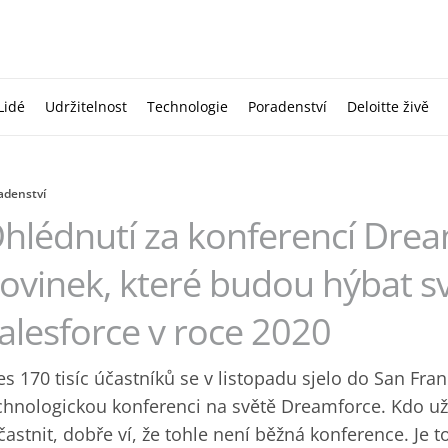
Lidé
Udržitelnost
Technologie
Poradenství
Deloitte živě
adenství
hlédnutí za konferencí Dre
ovinek, které budou hýbat 
alesforce v roce 2020
es 170 tisíc účastníků se v listopadu sjelo do San Fran
chnologickou konferenci na světě Dreamforce. Kdo už m
častnit, dobře ví, že tohle není běžná konference. Je