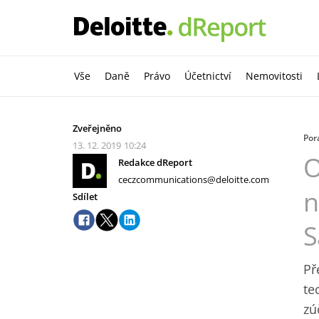
Vše
Daně
Právo
Účetnictví
Nemovitosti
Zveřejněno
Por
13. 12. 2019
10:24
O
Redakce dReport
ceczcommunications@deloitte.com
n
Sdílet
S
Př
te
zú