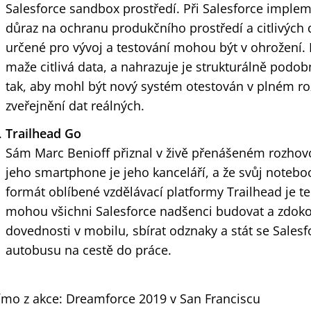
Salesforce sandbox prostředí. Při Salesforce implem
důraz na ochranu produkčního prostředí a citlivých
určené pro vývoj a testování mohou být v ohrožení
maže citlivá data, a nahrazuje je strukturálně podob
tak, aby mohl být nový systém otestován v plném ro
zveřejnění dat reálných.
Trailhead Go
Sám Marc Benioff přiznal v živě přenášeném rozho
jeho smartphone je jeho kanceláří, a že svůj noteboo
formát oblíbené vzdělávací platformy Trailhead je t
mohou všichni Salesforce nadšenci budovat a zdoko
dovednosti v mobilu, sbírat odznaky a stát se Salesf
autobusu na cestě do práce.
ímo z akce: Dreamforce 2019 v San Franciscu