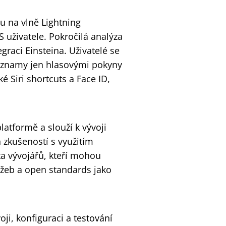
u na vlně Lightning
 uživatele. Pokročilá analýza
graci Einsteina. Uživatelé se
áznamy jen hlasovými pokyny
é Siri shortcuts a Face ID,
atformě a slouží k vývoji
 zkušeností s využitím
ta vývojářů, kteří mohou
lužeb a open standards jako
ji, konfiguraci a testování