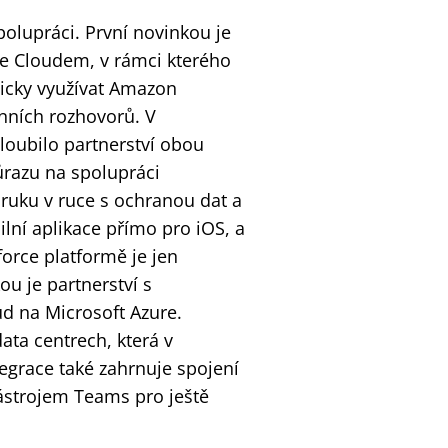
polupráci. První novinkou je
ce Cloudem, v rámci kterého
ticky využívat Amazon
onních rozhovorů. V
oubilo partnerství obou
ůrazu na spolupráci
 ruku v ruce s ochranou dat a
lní aplikace přímo pro iOS, a
force platformě je jen
u je partnerství s
d na Microsoft Azure.
ta centrech, která v
egrace také zahrnuje spojení
ástrojem Teams pro ještě