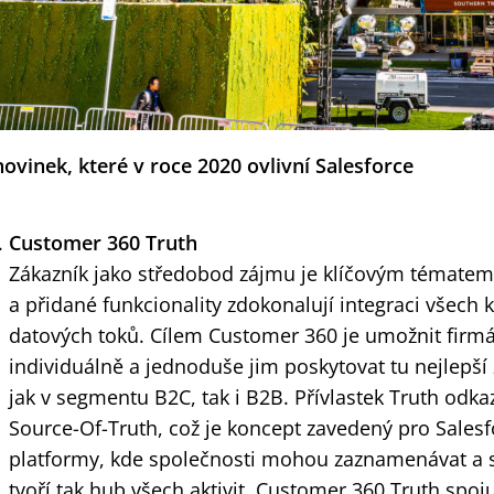
novinek, které v roce 2020 ovlivní Salesforce
Customer 360 Truth
Zákazník jako středobod zájmu je klíčovým tématem p
a přidané funkcionality zdokonalují integraci všech
datových toků. Cílem Customer 360 je umožnit firm
individuálně a jednoduše jim poskytovat tu nejlepší
jak v segmentu B2C, tak i B2B. Přívlastek Truth odk
Source-Of-Truth, což je koncept zavedený pro Sales
platformy, kde společnosti mohou zaznamenávat a sl
tvoří tak hub všech aktivit. Customer 360 Truth spoju