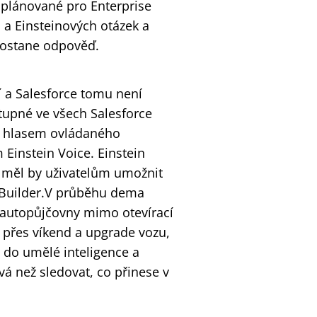
 plánované pro Enterprise
 a Einsteinových otázek a
 dostane odpověď.
 a Salesforce tomu není
stupné ve všech Salesforce
í hlasem ovládaného
 Einstein Voice. Einstein
a měl by uživatelům umožnit
ls Builder.V průběhu dema
o autopůjčovny mimo otevírací
y přes víkend a upgrade vozu,
dá do umělé inteligence a
vá než sledovat, co přinese v