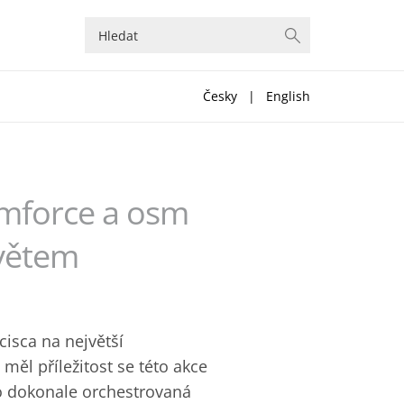
Česky
|
English
amforce a osm
světem
cisca na největší
ěl příležitost se této akce
 to dokonale orchestrovaná