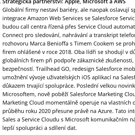
Strategická partnerství: Apple, Microsoft a AWS
Globální firmy nestaví bariéry, ale naopak oslavují s
integrace Amazon Web Services se Salesforce Servi
budou call centra řízená přes Service Cloud automa
Connect pro sledování, nahrávání a transkript telef
rozhovoru Marca Benioffa s Timem Cookem se prohl
firem ohlášené v roce 2018. Oba lídři se shodují v d
globálních firem při podpoře zákaznické zkušenosti,
bezpečností. Trailhead GO, redesign Salesforce mobi
umožnění vývoje uživatelských iOS aplikací na Sales
důkazem trvající spolupráce. Poslední velkou novinko
Microsoftem, nově poběží Salesforce Marketing Clou
Marketing Cloud momentálně operuje na vlastních da
průběhu roku 2020 přesune právě na Azure. Tato int
Sales a Service Cloudu s Microsoft komunikačním n
lepší spolupráci a sdílení dat.