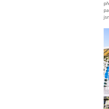
př
pa
js