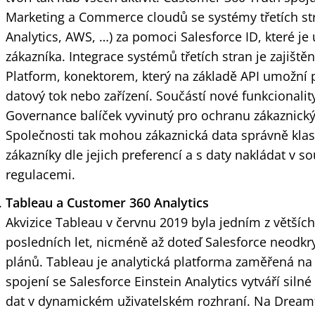
Marketing a Commerce cloudů se systémy třetích st
Analytics, AWS, …) za pomoci Salesforce ID, které je
zákazníka. Integrace systémů třetích stran je zajišt
Platform, konektorem, který na základě API umožní př
datový tok nebo zařízení. Součástí nové funkcionalit
Governance balíček vyvinutý pro ochranu zákaznick
Společnosti tak mohou zákaznická data správně klas
zákazníky dle jejich preferencí a s daty nakládat v so
regulacemi.
Tableau a Customer 360 Analytics
Akvizice Tableau v červnu 2019 byla jedním z většíc
posledních let, nicméně až doteď Salesforce neodkryl
plánů. Tableau je analytická platforma zaměřená na v
spojení se Salesforce Einstein Analytics vytváří siln
dat v dynamickém uživatelském rozhraní. Na Dream