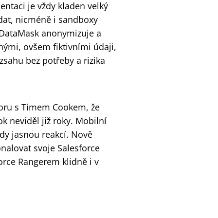
entaci je vždy kladen velký
 dat, nicméně i sandboxy
. DataMask anonymizuje a
nými, ovšem fiktivními údaji,
zsahu bez potřeby a rizika
voru s Timem Cookem, že
k neviděl již roky. Mobilní
edy jasnou reakcí. Nově
nalovat svoje Salesforce
orce Rangerem klidně i v