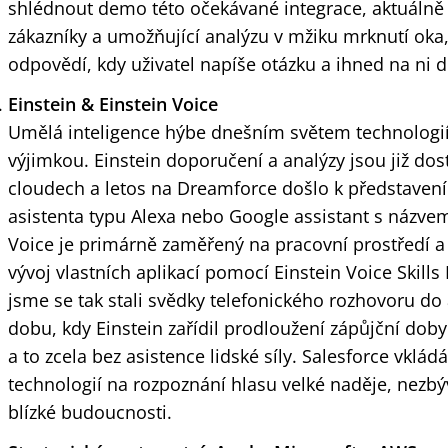
shlédnout demo této očekávané integrace, aktuálně
zákazníky a umožňující analýzu v mžiku mrknutí oka,
odpovědí, kdy uživatel napíše otázku a ihned na ni
Einstein & Einstein Voice
Umělá inteligence hýbe dnešním světem technologií
výjimkou. Einstein doporučení a analýzy jsou již do
cloudech a letos na Dreamforce došlo k představen
asistenta typu Alexa nebo Google assistant s názvem
Voice je primárně zaměřený na pracovní prostředí 
vývoj vlastních aplikací pomocí Einstein Voice Skil
jsme se tak stali svědky telefonického rozhovoru d
dobu, kdy Einstein zařídil prodloužení zápůjční dob
a to zcela bez asistence lidské síly. Salesforce vklá
technologií na rozpoznání hlasu velké naděje, nezbý
blízké budoucnosti.