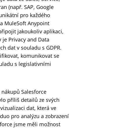
ran (např. SAP, Google
 unikátní pro každého
ěna MuleSoft Anypoint
ipojit jakoukoliv aplikaci,
y je Privacy and Data
ých dat v souladu s GDPR.
ifikovat, komunikovat se
uladu s legislativními
h nákupů Salesforce
o příliš detailů ze svých
izualizaci dat, která ve
é duo pro analýzu a zobrazení
force jsme měli možnost