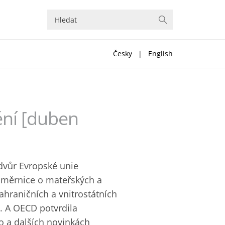
Česky
|
English
ění [duben
dvůr Evropské unie
 směrnice o mateřských a
ahraničních a vnitrostátních
u. A OECD potvrdila
hto a dalších novinkách