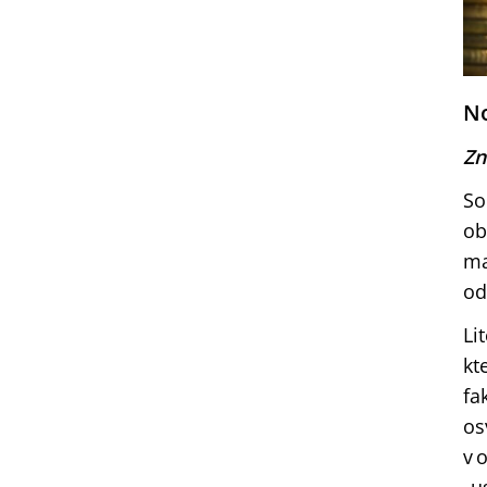
No
Zn
So
ob
ma
od
Li
kt
fa
os
v 