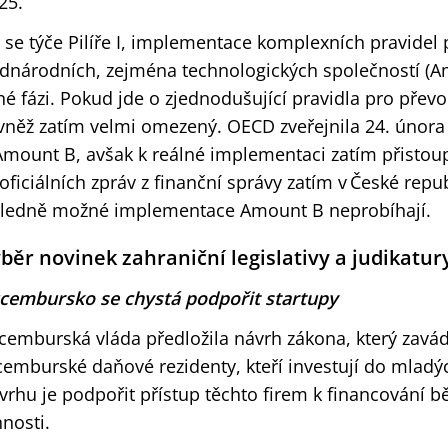
25.
 se týče Pilíře I, implementace komplexních pravidel 
dnárodních, zejména technologických společností (Am
né fázi. Pokud jde o zjednodušující pravidla pro převo
vněž zatím velmi omezený. OECD zveřejnila 24. únor
Amount B, avšak k reálné implementaci zatím přistou
oficiálních zpráv z finanční správy zatím v České repu
ledně možné implementace Amount B neprobíhají.
běr novinek zahraniční legislativy a judikatu
cembursko se chystá podpořit startupy
cemburská vláda předložila návrh zákona, který zavá
cemburské daňové rezidenty, kteří investují do mladýc
vrhu je podpořit přístup těchto firem k financování b
nnosti.