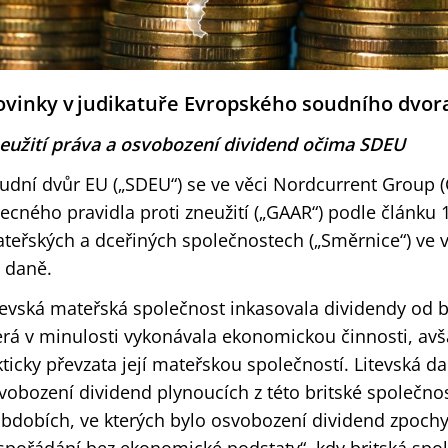
vinky v judikatuře Evropského soudního dvo
eužití práva a osvobození dividend očima SDEU
udní dvůr EU („SDEU“) se ve věci Nordcurrent Group 
ecného pravidla proti zneužití („GAAR“) podle článku 
teřských a dceřiných společnostech („Směrnice“) ve 
 daně.
tevská mateřská společnost inkasovala dividendy od br
erá v minulosti vykonávala ekonomickou činnosti, avš
kticky převzata její mateřskou společností. Litevská d
vobození dividend plynoucích z této britské společnos
obdobích, ve kterých bylo osvobození dividend zpoch