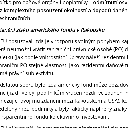
dítko pro daňové orgány i poplatníky –
odmítnutí os
z komplexního posouzení okolností a dopadů daného
eshraničních
.
anění zisku amerického fondu v Rakousku
EU posuzoval, zda je v rozporu s volným pohybem kapi
erá neumožní vrátit zahraniční právnické osobě (PO) d
jetku (jak podle vnitrostátní úpravy náleží rezidentní
hraniční PO stejné vlastnosti jako rezidentní daňově t
má právní subjektivitu.
dstatou sporu bylo, zda americký fond může požadova
ně (již dříve byl podílníkům vrácen rozdíl ve zdanění
mezující dvojímu zdanění mezi Rakouskem a USA), kdy
zděleny mezi podílníky a byly fakticky naplněny zna
ansparentního fondu kolektivního investování.