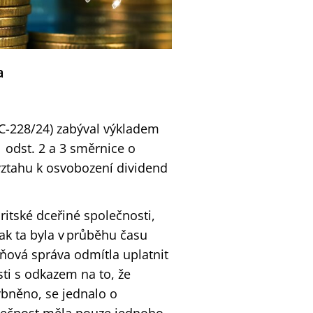
ra
(C-228/24) zabýval výkladem
1 odst. 2 a 3 směrnice o
vztahu k osvobození dividend
itské dceřiné společnosti,
ak ta byla v průběhu času
aňová správa odmítla uplatnit
ti s odkazem na to, že
ybněno, se jednalo o