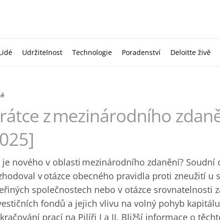
Lidé
Udržitelnost
Technologie
Poradenství
Deloitte živě
ně
rátce z mezinárodního zdan
025]
 je nového v oblasti mezinárodního zdanění? Soudní 
zhodoval v otázce obecného pravidla proti zneužití u
eřiných společnostech nebo v otázce srovnatelnosti z
vestičních fondů a jejich vlivu na volný pohyb kapitál
kračování prací na Pilíři I a II. Bližší informace o těc