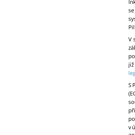
In
se
sy
Pi
V 
zá
po
ji
le
S 
(E
so
př
po
v 