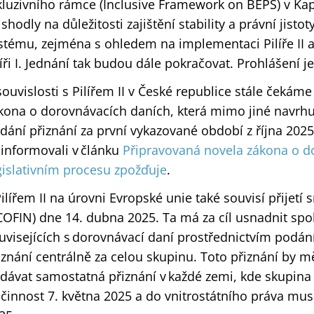
kluzivního rámce (Inclusive Framework on BEPS) v Ka
 shodly na důležitosti zajištění stability a právní ji
stému, zejména s ohledem na implementaci Pilíře II a
líři I. Jednání tak budou dále pokračovat. Prohlášení 
souvislosti s Pilířem II v České republice stále čekáme
kona o dorovnávacích daních, která mimo jiné navrhu
dání přiznání za první vykazované období z října 2025
ž informovali v článku
Připravovaná novela zákona o d
gislativním procesu zpožďuje
.
Pilířem II na úrovni Evropské unie také souvisí přijetí 
COFIN) dne 14. dubna 2025. Ta má za cíl usnadnit sp
uvisejících s dorovnávací daní prostřednictvím pod
iznání centrálně za celou skupinu. Toto přiznání by 
dávat samostatná přiznání v každé zemi, kde skupina
účinnost 7. května 2025 a do vnitrostátního práva mus