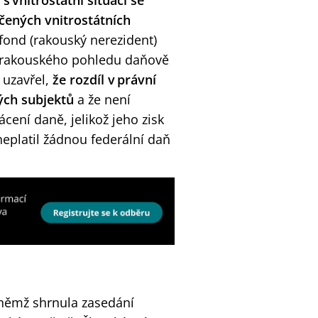
s vnitrostátní situací se
čených vnitrostátních
fond (rakouský nerezident)
 z rakouského pohledu daňově
 uzavřel,
že rozdíl v právní
ých subjektů
a že není
ení daně, jelikož jeho zisk
eplatil žádnou federální daň
 němž shrnula zasedání