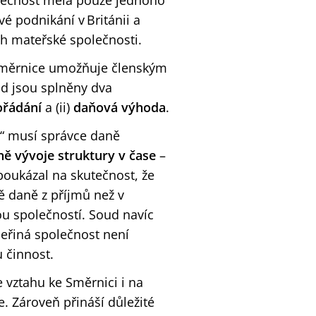
olečnost měla pouze jednoho
é podnikání v Británii a
ch mateřské společnosti.
 Směrnice umožňuje členským
d jsou splněny dva
ořádání
a (ii)
daňová výhoda
.
i“ musí správce daně
ně vývoje struktury v čase
–
poukázal na skutečnost, že
ě daně z příjmů než v
ou společností. Soud navíc
dceřiná společnost není
 činnost.
 vztahu ke Směrnici i na
e. Zároveň přináší důležité