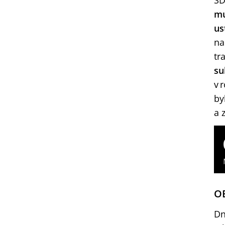
SD
mu
us
na
tr
su
v 
by
a 
OE
Dn