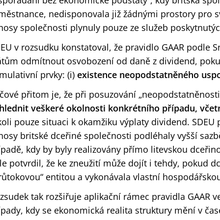
spořádání bez ekonomické podstaty“, kdy britská sp
městnance, nedisponovala již žádnými prostory pro sv
nosy společnosti plynuly pouze ze služeb poskytnutý
EU v rozsudku konstatoval, že pravidlo GAAR podle
átům odmítnout osvobození od daně z dividend, poku
mulativní prvky: (i)
existence neopodstatněného usp
íčové přitom je, že při posuzování „neopodstatněnost
hlednit veškeré okolnosti konkrétního případu, včet
koli pouze situaci k okamžiku výplaty dividend. SDEU 
nosy britské dceřiné společnosti podléhaly vyšší sazb
ípadě, kdy by byly realizovány přímo litevskou dceřin
le potvrdil, že ke zneužití může dojít i tehdy, pokud 
růtokovou“ entitou a vykonávala vlastní hospodářskou
zsudek tak rozšiřuje aplikační rámec pravidla GAAR ve
ípady, kdy se ekonomická realita struktury mění v čas