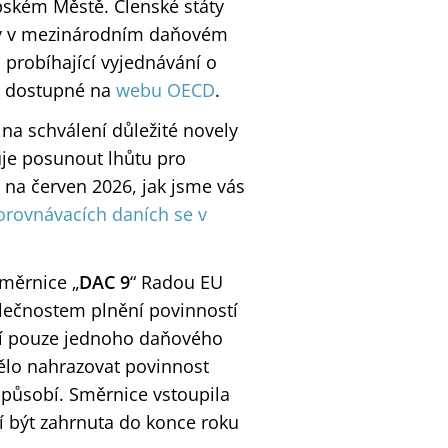
pském Městě. Členské státy
stoty v mezinárodním daňovém
 probíhající vyjednávání o
je dostupné na
webu OECD
.
 na schválení důležité novely
je posunout lhůtu pro
 na červen 2026, jak jsme vás
orovnávacích daních se v
směrnice „
DAC 9
“
Radou EU
olečnostem plnění povinností
ání pouze jednoho daňového
mělo nahrazovat povinnost
 působí. Směrnice vstoupila
í být zahrnuta do konce roku