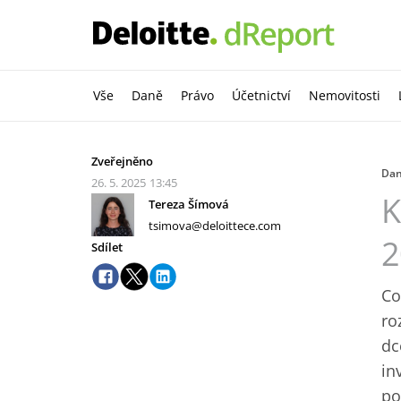
Vše
Daně
Právo
Účetnictví
Nemovitosti
Zveřejněno
Da
26. 5. 2025
13:45
K
Tereza Šímová
tsimova@deloittece.com
2
Sdílet
Co
ro
dc
in
po