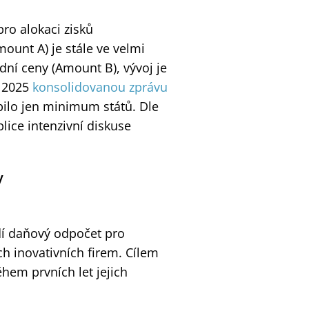
pro alokaci zisků
ount A) je stále ve velmi
dní ceny (Amount B), vývoj je
a 2025
konsolidovanou zprávu
pilo jen minimum států. Dle
blice intenzivní diskuse
ry
dí daňový odpočet pro
h inovativních firem. Cílem
ěhem prvních let jejich