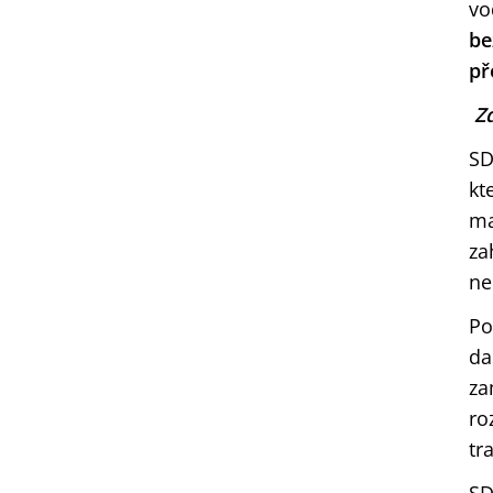
vo
be
př
Zd
SD
kt
ma
za
ne
Po
da
za
ro
tr