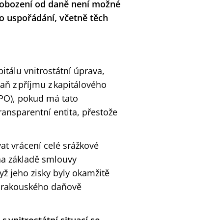
vobození od daně není možné
 uspořádání, včetně těch
tálu vnitrostátní úprava,
aň z příjmu z kapitálového
 PO), pokud má tato
ransparentní entita, přestože
t vrácení celé srážkové
 na základě smlouvy
ž jeho zisky byly okamžitě
ky rakouského daňově