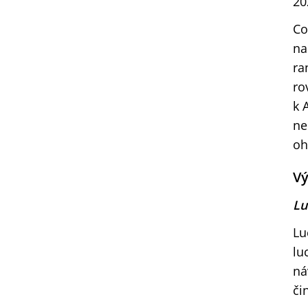
20
Co
na
ra
ro
k 
ne
oh
Vý
Lu
Lu
lu
ná
či