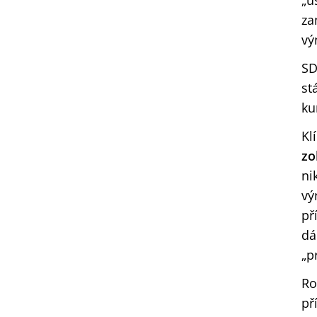
„u
za
vý
SD
st
ku
Kl
zo
ni
vý
př
dá
„p
Ro
př