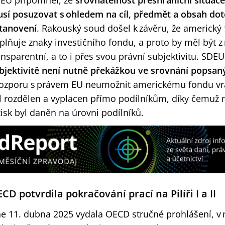
EU připomněl, že
srovnatelnost přeshraniční situace 
sí posuzovat s ohledem na cíl, předmět a obsah dot
tanovení
. Rakouský soud došel k závěru, že americký 
plňuje znaky investičního fondu, a proto by měl být
ansparentní, a to i přes svou právní subjektivitu. SDEU
bjektivitě není nutně překážkou ve srovnání popsan
rozporu s právem EU neumožnit americkému fondu vrác
l rozdělen a vyplacen přímo podílníkům, díky čemuž n
zisk byl daněn na úrovni podílníků.
CD potvrdila pokračování prací na Pilíři I a II
e 11. dubna 2025 vydala OECD stručné prohlášení, v