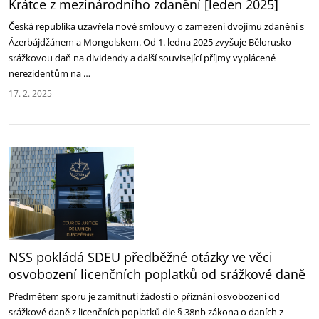
Krátce z mezinárodního zdanění [leden 2025]
Česká republika uzavřela nové smlouvy o zamezení dvojímu zdanění s
Ázerbájdžánem a Mongolskem. Od 1. ledna 2025 zvyšuje Bělorusko
srážkovou daň na dividendy a další související příjmy vyplácené
nerezidentům na …
17. 2. 2025
NSS pokládá SDEU předběžné otázky ve věci
osvobození licenčních poplatků od srážkové daně
Předmětem sporu je zamítnutí žádosti o přiznání osvobození od
srážkové daně z licenčních poplatků dle § 38nb zákona o daních z