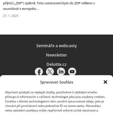
příjmů („ZDP“) zpětně. Toto ustanovení bylo do ZDP vtěleno v
souvislosti s evropsko…
27. 1. 2025
Semináře a webcasty
Newsletter
Deloitte.cz
Spravovat Souhlas
Abychom poskytli co nejlepší služby, používáme k ukládání a/nebo
Pravidla používání
|
Ochrana osobních údajů
|
Soubory cookies
|
přístupu k informacím o zařízení, technologie jako jsou soubory cookies.
Deloitte.cz
Souhlas s těmito technologiemi nám umožní zpracovávat údaje, jako je
chování při procházení nebo jedinečná ID na tomto webu. Nesouhlas
© 2026. Více informací najdete v
Pravidlech používání
.
nebo odvolání souhlasu může nepříznivě ovlivnit určité vlastnosti a