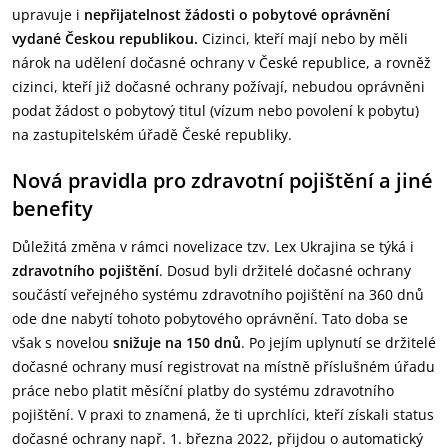
upravuje i
nepřijatelnost žádosti o pobytové oprávnění
vydané Českou republikou.
Cizinci, kteří mají nebo by měli
nárok na udělení dočasné ochrany v České republice, a rovněž
cizinci, kteří již dočasné ochrany požívají, nebudou oprávněni
podat žádost o pobytový titul (vízum nebo povolení k pobytu)
na zastupitelském úřadě České republiky.
Nová pravidla pro zdravotní pojištění a jiné
benefity
Důležitá změna v rámci novelizace tzv. Lex Ukrajina se týká i
zdravotního pojištění
. Dosud byli držitelé dočasné ochrany
součástí veřejného systému zdravotního pojištění na 360 dnů
ode dne nabytí tohoto pobytového oprávnění. Tato doba se
však s novelou
snižuje na 150 dnů
. Po jejím uplynutí se držitelé
dočasné ochrany musí registrovat na místně příslušném úřadu
práce nebo platit měsíční platby do systému zdravotního
pojištění. V praxi to znamená, že ti uprchlíci, kteří získali status
dočasné ochrany např. 1. března 2022, přijdou o automatický