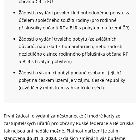
občanů ČR či EU
Žádosti o vydání povolení k dlouhodobému pobytu za
účelem společného soužití rodiny (pro rodinné
příslušníky občanů RF a BLR s pobytem na území ČR)
Žádosti o vydání trvalého pobytu (ze zvláštních
důvodů, například z humanitárních, nebo žádosti
nezletilého cizince rodinného příslušníka občana RF
a BLR s trvalým pobytem)
Žádosti o vízum či pobyt podané osobami, jejichž
pobyt na českém území je v zájmu České republiky
(osvědčený ministrem zahraničních věcí)
První žádosti o vydání zaměstnanecké či modré karty ze
zastupitelských úřadů pro občany Ruské federace a Běloruska
tak nejsou ani nadále možné. Platnost nařízení je zatím
stanovena
do 31. 3. 2023
. O dalších změnách vás budeme