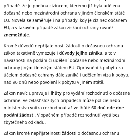
případě, že je podána cizincem, kterému již byla udělena
dočasná nebo mezinárodní ochrana v jiném členském státě
EU. Novela se zaměřuje i na případy, kdy je cizinec občanem
EU, a v takovém případě zákon získání ochrany rovněž
znemožňuje
.
Kromě důvodů nepřijatelnosti žádosti o dočasnou ochranu
zákon taxativně vymezuje i
důvody jejího zániku
, a to v
návaznosti na podání či udělení dočasné nebo mezinárodní
ochrany jiným členským státem EU. Oprávnění k pobytu za
účelem dočasné ochrany dále zaniká i udělením víza k pobytu
nad 90 dnů nebo povolení k pobytu v jiném státě.
Zákon navíc upravuje i
lhůty
pro vydání rozhodnutí o dočasné
ochraně. Ve zvlášť složitých případech může policie nebo
ministerstvo vnitra rozhodnout až ve lhůtě
60 dnů ode dne
podání žádosti
. V opačném případě rozhodnutí vydá bez
zbytečného odkladu.
Zákon kromě nepřijatelnosti žádosti o dočasnou ochranu