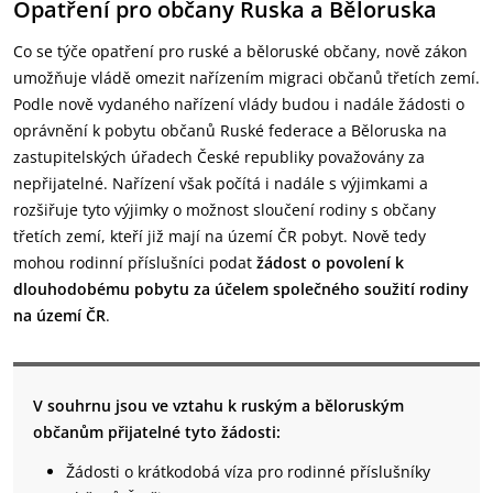
Opatření pro občany Ruska a Běloruska
Co se týče opatření pro ruské a běloruské občany, nově zákon
umožňuje vládě omezit nařízením migraci občanů třetích zemí.
Podle nově vydaného nařízení vlády budou i nadále žádosti o
oprávnění k pobytu občanů Ruské federace a Běloruska na
zastupitelských úřadech České republiky považovány za
nepřijatelné. Nařízení však počítá i nadále s výjimkami a
rozšiřuje tyto výjimky o možnost sloučení rodiny s občany
třetích zemí, kteří již mají na území ČR pobyt. Nově tedy
mohou rodinní příslušníci podat
žádost o povolení k
dlouhodobému pobytu za účelem společného soužití rodiny
na území ČR
.
V souhrnu jsou ve vztahu k ruským a běloruským
občanům přijatelné tyto žádosti:
Žádosti o krátkodobá víza pro rodinné příslušníky