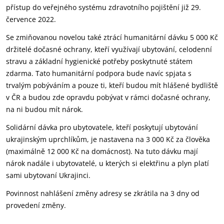
přístup do veřejného systému zdravotního pojištění již 29.
července 2022.
Se zmiňovanou novelou také ztrácí humanitární dávku 5 000 Kč
držitelé dočasné ochrany, kteří využívají ubytování, celodenní
stravu a základní hygienické potřeby poskytnuté státem
zdarma. Tato humanitární podpora bude navíc spjata s
trvalým pobýváním a pouze ti, kteří budou mít hlášené bydliště
v ČR a budou zde opravdu pobývat v rámci dočasné ochrany,
na ni budou mít nárok.
Solidární dávka pro ubytovatele, kteří poskytují ubytování
ukrajinským uprchlíkům, je nastavena na 3 000 Kč za člověka
(maximálně 12 000 Kč na domácnost). Na tuto dávku mají
nárok nadále i ubytovatelé, u kterých si elektřinu a plyn platí
sami ubytovaní Ukrajinci.
Povinnost nahlášení změny adresy se zkrátila na 3 dny od
provedení změny.