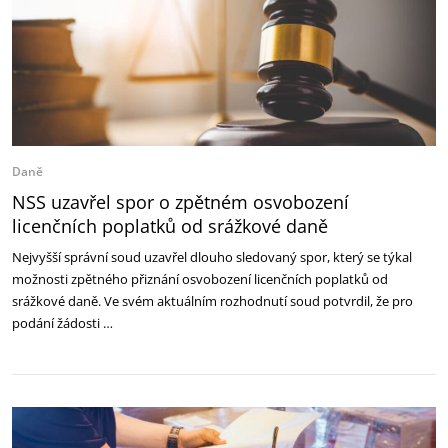
Daně
NSS uzavřel spor o zpětném osvobození
licenčních poplatků od srážkové daně
Nejvyšší správní soud uzavřel dlouho sledovaný spor, který se týkal
možnosti zpětného přiznání osvobození licenčních poplatků od
srážkové daně. Ve svém aktuálním rozhodnutí soud potvrdil, že pro
podání žádosti …