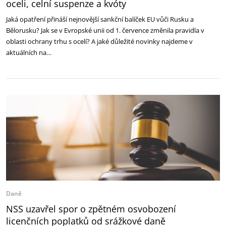
oceli, celní suspenze a kvóty
Jaká opatření přináší nejnovější sankční balíček EU vůči Rusku a
Bělorusku? Jak se v Evropské unii od 1. července změnila pravidla v
oblasti ochrany trhu s ocelí? A jaké důležité novinky najdeme v
aktuálních na…
Daně
NSS uzavřel spor o zpětném osvobození
licenčních poplatků od srážkové daně