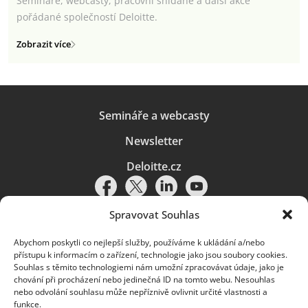
Semináře, webcasty, pracovní snídaně a další akce
pořádané společností Deloitte.
Zobrazit více
Semináře a webcasty
Newsletter
Deloitte.cz
Spravovat Souhlas
Abychom poskytli co nejlepší služby, používáme k ukládání a/nebo
Pravidla používání
|
Ochrana osobních údajů
|
Soubory cookies
|
přístupu k informacím o zařízení, technologie jako jsou soubory cookies.
Deloitte.cz
Souhlas s těmito technologiemi nám umožní zpracovávat údaje, jako je
chování při procházení nebo jedinečná ID na tomto webu. Nesouhlas
© 2026. Více informací najdete v
Pravidlech používání
.
nebo odvolání souhlasu může nepříznivě ovlivnit určité vlastnosti a
funkce.
Deloitte označuje jednu či více společností globální sítě členských