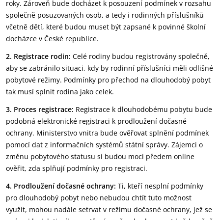
roky. Zároveň bude docházet k posouzení podmínek v rozsahu
společně posuzovaných osob, a tedy i rodinných příslušníků
včetně dětí, které budou muset být zapsané k povinné školní
docházce v České republice.
2. Registrace rodin:
Celé rodiny budou registrovány společně,
aby se zabránilo situaci, kdy by rodinní příslušníci měli odlišné
pobytové režimy. Podmínky pro přechod na dlouhodobý pobyt
tak musí splnit rodina jako celek.
3. Proces registrace:
Registrace k dlouhodobému pobytu bude
podobná elektronické registraci k prodloužení dočasné
ochrany. Ministerstvo vnitra bude ověřovat splnění podmínek
pomocí dat z informačních systémů státní správy. Zájemci o
změnu pobytového statusu si budou moci předem online
ověřit, zda splňují podmínky pro registraci.
4. Prodloužení dočasné ochrany:
Ti, kteří nesplní podmínky
pro dlouhodobý pobyt nebo nebudou chtít tuto možnost
využít, mohou nadále setrvat v režimu dočasné ochrany, jež se