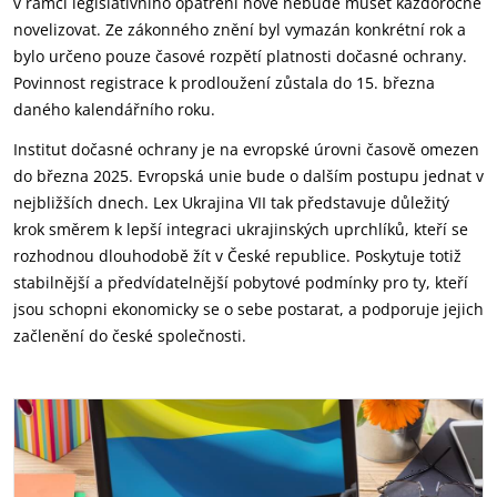
v rámci legislativního opatření nově nebude muset každoročně
novelizovat. Ze zákonného znění byl vymazán konkrétní rok a
bylo určeno pouze časové rozpětí platnosti dočasné ochrany.
Povinnost registrace k prodloužení zůstala do 15. března
daného kalendářního roku.
Institut dočasné ochrany je na evropské úrovni časově omezen
do března 2025. Evropská unie bude o dalším postupu jednat v
nejbližších dnech. Lex Ukrajina VII tak představuje důležitý
krok směrem k lepší integraci ukrajinských uprchlíků, kteří se
rozhodnou dlouhodobě žít v České republice. Poskytuje totiž
stabilnější a předvídatelnější pobytové podmínky pro ty, kteří
jsou schopni ekonomicky se o sebe postarat, a podporuje jejich
začlenění do české společnosti.