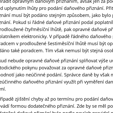
radit opravným daňovým přiznáním, avšak jen za podm
d uplynutím lhůty pro podání daňového přiznání. Př
iznání musí být podáno stejným způsobem, jako byl
znání. Pokud si řádné daňové přiznání podal poplatní
rodloužené čtyřměsíční lhůtě, pak opravné daňové př
platníkem elektronicky. V případě řádného daňového
adcem v prodloužené šestiměsíční lhůtě musí být op
dáno také poradcem. Tím však nemusí být stejná oso
ud nebude opravné daňové přiznání splňovat výše uved
odického pokynu považovat za opravné daňové přizná
odnotí jako neúčinné podání. Správce daně by však m
eúčinného daňového přiznání využít při vyměření da
ení.
řípadě zjištění chyby až po termínu pro podání daňo
vádí formou dodatečného přiznání. Zde by se měl pop