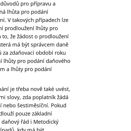
důvodů pro přípravu a
ná lhůta pro podání
ní. V takových případech lze
í prodloužení lhůty pro
 to, že žádost o prodloužení
, která má být správcem daně
ů za zdaňovací období roku
ní lhůty pro podání daňového
em a lhůty pro podání
ání je třeba nově také uvést,
mi slovy, zda poplatník žádá
í nebo šestiměsíční. Pokud
dlouží pouze základní
e daňový řád i Metodický
řípadů, kdy má být