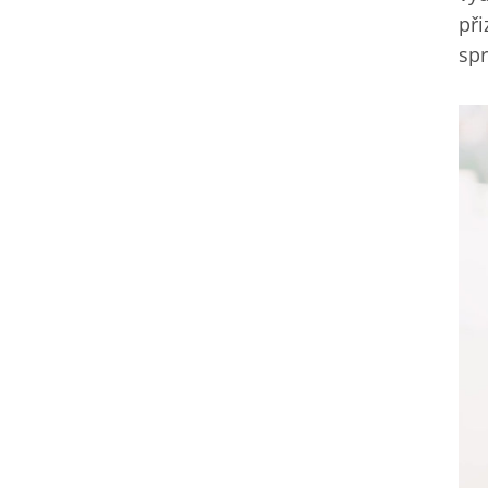
při
spr