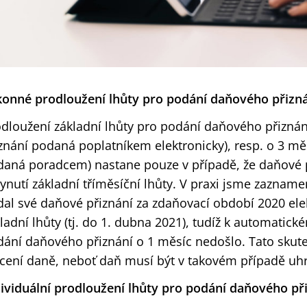
konné prodloužení lhůty pro podání daňového přizn
dloužení základní lhůty pro podání daňového přiznán
znání podaná poplatníkem elektronicky), resp. o 3 mě
aná poradcem) nastane pouze v případě, že daňové 
ynutí základní tříměsíční lhůty. V praxi jsme zazname
al své daňové přiznání za zdaňovací období 2020 elek
ladní lhůty (tj. do 1. dubna 2021), tudíž k automatic
ání daňového přiznání o 1 měsíc nedošlo. Tato skute
cení daně, neboť daň musí být v takovém případě uh
ividuální prodloužení lhůty pro podání daňového př