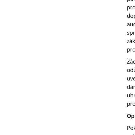
pro
do
au
spr
zák
pro
Žád
od
uve
dan
uhr
pro
Op
Pok