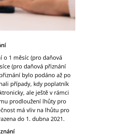
ání
í o 1 měsíc (pro daňová
síce (pro daňová přiznání
přiznání bylo podáno až po
nali případy, kdy poplatník
tronicky, ale ještě v rámci
kému prodloužení lhůty pro
čnost má vliv na lhůtu pro
razena do 1. dubna 2021.
iznání