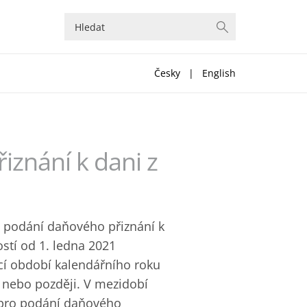
Česky
|
English
iznání k dani z
ro podání daňového přiznání k
stí od 1. ledna 2021
ací období kalendářního roku
 nebo později. V mezidobí
y pro podání daňového