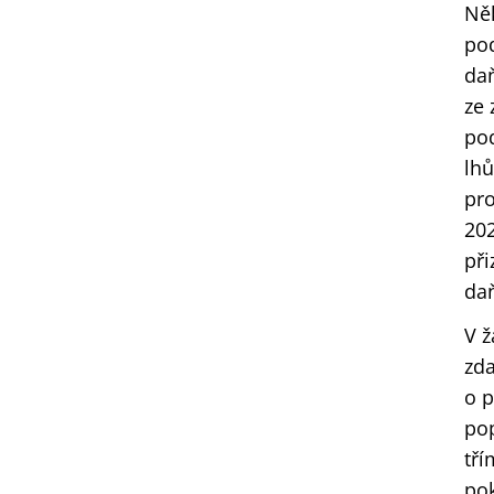
Ně
pod
daň
ze 
pod
lhů
pro
202
při
daň
V ž
zda
o p
pop
tří
pok