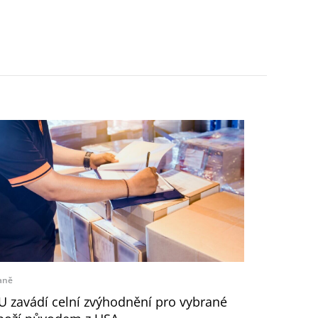
aně
U zavádí celní zvýhodnění pro vybrané