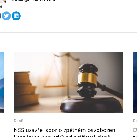
et
Daně
D
NSS uzavřel spor o zpětném osvobození
E