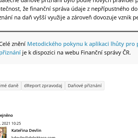
atečné daňové přiznání bylo podle nových pravidel 
tečnost, že finanční správa údaje z nepřípustného 
znání na daň vyšší využije a zároveň dovozuje vznik p
Celé znění
Metodického pokynu k aplikaci lhůty pro
přiznání
je k dispozici na webu Finanční správy ČR.
ímé daně
dReport zpravodaj
Daňové přiznání
řejněno
5. 2021
10:25
Kateřina Devlin
kdevlin@deloittece.com