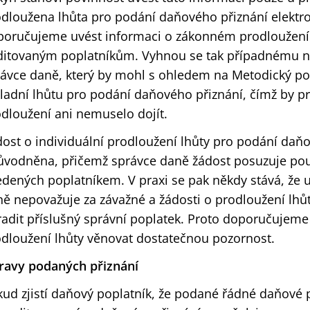
dloužena lhůta pro podání daňového přiznání elekt
poručujeme uvést informaci o zákonném prodloužení 
ditovaným poplatníkům. Vyhnou se tak případnému n
ávce daně, který by mohl s ohledem na Metodický po
ladní lhůtu pro podání daňového přiznání, čímž by p
dloužení ani nemuselo dojít.
ost o individuální prodloužení lhůty pro podání daň
ůvodněna, přičemž správce daně žádost posuzuje po
dených poplatníkem. V praxi se pak někdy stává, že
ě nepovažuje za závažné a žádosti o prodloužení lhůt
adit příslušný správní poplatek. Proto doporučujem
dloužení lhůty věnovat dostatečnou pozornost.
ravy podaných přiznání
ud zjistí daňový poplatník, že podané řádné daňové p