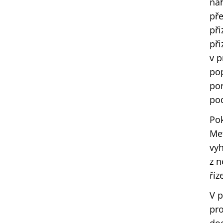
nah
pře
př
při
v p
po
por
po
Pok
Met
vyh
z n
říz
V p
pro