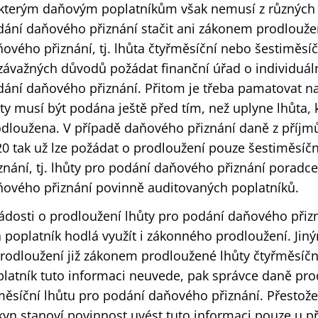
kterým daňovým poplatníkům však nemusí z různých 
ání daňového přiznání stačit ani zákonem prodlouže
ového přiznání, tj. lhůta čtyřměsíční nebo šestiměsíč
závažných důvodů požádat finanční úřad o individuáln
ání daňového přiznání. Přitom je třeba pamatovat na
ty musí být podána ještě před tím, než uplyne lhůta
dloužena. V případě daňového přiznání daně z příjm
0 tak už lze požádat o prodloužení pouze šestiměsíč
znání, tj. lhůty pro podání daňového přiznání poradc
ového přiznání povinně auditovaných poplatníků.
ádosti o prodloužení lhůty pro podání daňového přizn
 poplatník hodlá využít i zákonného prodloužení. Jiný
rodloužení již zákonem prodloužené lhůty čtyřměsíčn
latník tuto informaci neuvede, pak správce daně pro
měsíční lhůtu pro podání daňového přiznání. Přestož
yn stanoví povinnost uvést tuto informaci pouze u p