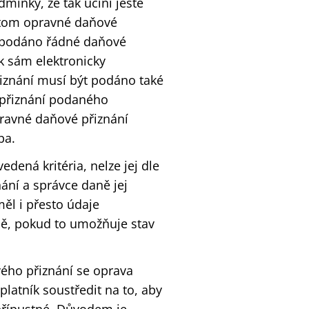
ínky, že tak učiní ještě
itom opravné daňové
o podáno řádné daňové
k sám elektronicky
iznání musí být podáno také
 přiznání podaného
ravné daňové přiznání
ba.
ená kritéria, nelze jej dle
ní a správce daně jej
ěl i přesto údaje
ně, pokud to umožňuje stav
vého přiznání se oprava
latník soustředit na to, aby