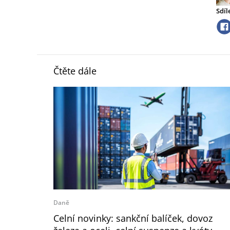
Sdíl
Čtěte dále
Daně
Celní novinky: sankční balíček, dovoz