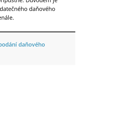
přípustné. Důvodem je
dodatečného daňového
enále.
 podání daňového