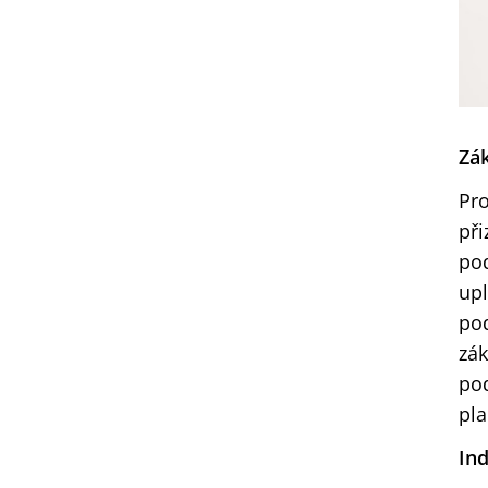
Zá
Pro
při
pod
upl
pod
zák
pod
pla
Ind