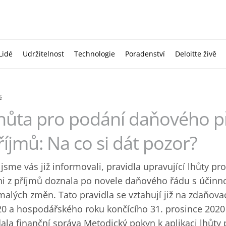
Lidé
Udržitelnost
Technologie
Poradenství
Deloitte živě
ě
hůta pro podání daňového př
říjmů: Na co si dát pozor?
 jsme vás již informovali, pravidla upravující lhůty p
i z příjmů doznala po novele daňového řádu s účinno
alých změn. Tato pravidla se vztahují již na zdaňov
0 a hospodářského roku končícího 31. prosince 2020
ala finanční správa Metodický pokyn k aplikaci lhůt