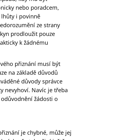
ronicky nebo poradcem,
lhůty i povinně
edorozumění ze strany
kyn prodloužit pouze
rakticky k žádnému
ového přiznání musí být
uze na základě důvodů
 uváděné důvody správce
y nevyhoví. Navíc je třeba
e odůvodnění žádosti o
řiznání je chybné, může jej