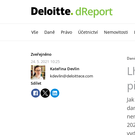
Vše
Daně
Právo
Účetnictví
Nemovitosti
Zveřejněno
Dan
24. 5. 2021
10:25
L
Kateřina Devlin
kdevlin@deloittece.com
p
Sdílet
Jak
dan
nem
202
vyd