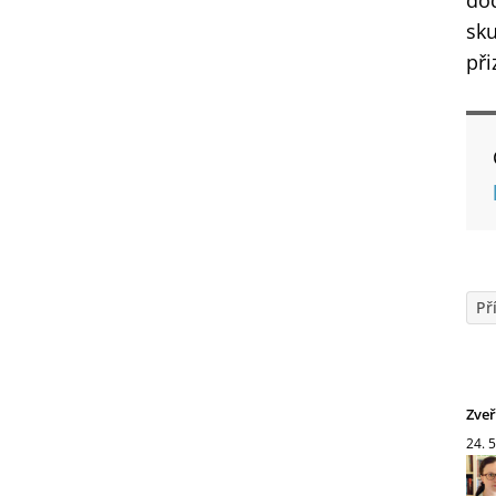
dod
sku
při
Př
Zve
24. 