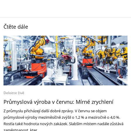
Čtěte dále
Deloitte živě
Průmyslová výroba v červnu: Mírné zrychlení
Z průmyslu přicházejí další dobré zprávy. V červnu se objem
průmyslové výroby meziměsíčně zvýšil o 1,2 % a meziročně o 4,0 %.
Rostla také hodnota nových zakázek. Slabším místem nadále zůstává
zaměstnanost, kter…