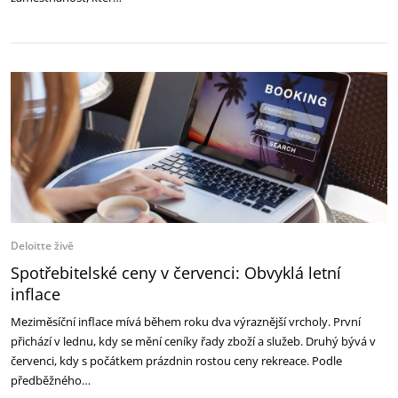
Deloitte živě
Spotřebitelské ceny v červenci: Obvyklá letní
inflace
Meziměsíční inflace mívá během roku dva výraznější vrcholy. První
přichází v lednu, kdy se mění ceníky řady zboží a služeb. Druhý bývá v
červenci, kdy s počátkem prázdnin rostou ceny rekreace. Podle
předběžného…