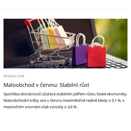
Deloitte živě
Maloobchod v červnu: Stabilní růst
Spotřeba domácností zůstává stabilním pilířem růstu české ekonomiky.
Maloobchodní tržby sice v červnu meziměsíčně reálně klesly o 0,1 %, v
meziročním srovnání však vzrostly o 3,6 %.