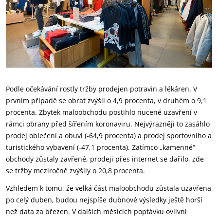
Podle očekávání rostly tržby prodejen potravin a lékáren. V
prvním případě se obrat zvýšil o 4,9 procenta, v druhém o 9,1
procenta. Zbytek maloobchodu postihlo nucené uzavření v
rámci obrany před šířením koronaviru. Nejvýrazněji to zasáhlo
prodej oblečení a obuvi (-64,9 procenta) a prodej sportovního a
turistického vybavení (-47,1 procenta). Zatímco „kamenné“
obchody zůstaly zavřené, prodeji přes internet se dařilo, zde
se tržby meziročně zvýšily o 20,8 procenta.
Vzhledem k tomu, že velká část maloobchodu zůstala uzavřena
po celý duben, budou nejspíše dubnové výsledky ještě horší
než data za březen. V dalších měsících poptávku ovlivní