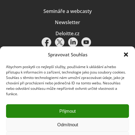
Semináře a webcasty
Newsletter
Deloitte.cz
Spravovat Souhlas
Abychom poskytli co nejlepší služby, používáme k ukládání a/nebo
Pravidla používání
|
Ochrana osobních údajů
|
Soubory cookies
|
přístupu k informacím o zařízení, technologie jako jsou soubory cookies.
Deloitte.cz
Souhlas s těmito technologiemi nám umožní zpracovávat údaje, jako je
chování při procházení nebo jedinečná ID na tomto webu. Nesouhlas
© 2026. Více informací najdete v
Pravidlech používání
.
nebo odvolání souhlasu může nepříznivě ovlivnit určité vlastnosti a
funkce.
Deloitte označuje jednu či více společností globální sítě členských
společností Deloitte Touche Tohmatsu Limited („DTTL“) a jejich dceřiné
a přidružené subjekty (souhrnně „organizace Deloitte“). Společnost DTTL
(rovněž označovaná jako „Deloitte Global“) a každá z jejích členských
Přijmout
společností a jejich přidružených subjektů je samostatným a nezávislým
právním subjektem, který není oprávněn zavazovat nebo přijímat závazky
za jinou z těchto členských společností a jejich přidružených subjektů ve
Odmítnout
vztahu k třetím stranám. Společnost DTTL a každá členská společnost
a přidružený subjekt nese odpovědnost pouze za své vlastní jednání či