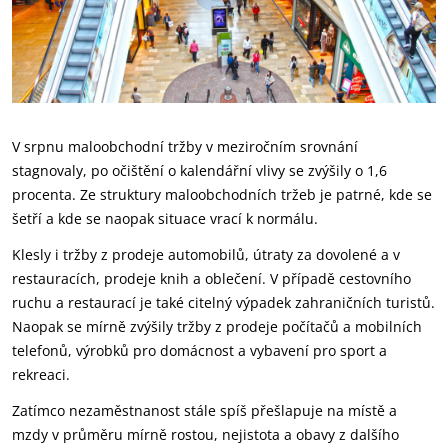
V srpnu maloobchodní tržby v meziročním srovnání
stagnovaly, po očištění o kalendářní vlivy se zvýšily o 1,6
procenta. Ze struktury maloobchodních tržeb je patrné, kde se
šetří a kde se naopak situace vrací k normálu.
Klesly i tržby z prodeje automobilů, útraty za dovolené a v
restauracích, prodeje knih a oblečení. V případě cestovního
ruchu a restaurací je také citelný výpadek zahraničních turistů.
Naopak se mírně zvýšily tržby z prodeje počítačů a mobilních
telefonů, výrobků pro domácnost a vybavení pro sport a
rekreaci.
Zatímco nezaměstnanost stále spíš přešlapuje na místě a
mzdy v průměru mírně rostou, nejistota a obavy z dalšího