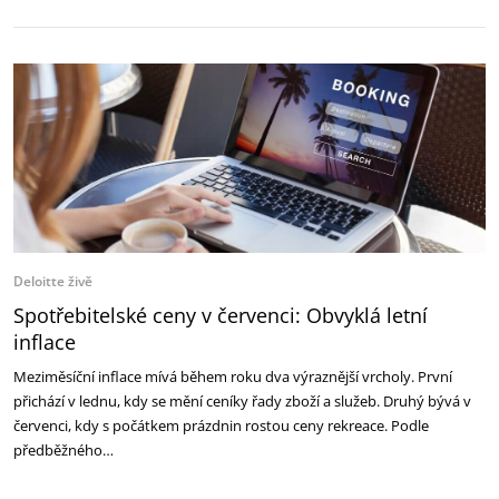
Deloitte živě
Spotřebitelské ceny v červenci: Obvyklá letní
inflace
Meziměsíční inflace mívá během roku dva výraznější vrcholy. První
přichází v lednu, kdy se mění ceníky řady zboží a služeb. Druhý bývá v
červenci, kdy s počátkem prázdnin rostou ceny rekreace. Podle
předběžného…