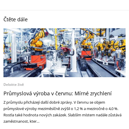
Čtěte dále
Deloitte živě
Průmyslová výroba v červnu: Mírné zrychlení
Z průmyslu přicházejí další dobré zprávy. V červnu se objem
průmyslové výroby meziměsíčně zvýšil o 1,2 % a meziročně o 4,0 %.
Rostla také hodnota nových zakázek. Slabším místem nadále zůstává
zaměstnanost, kter…