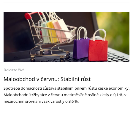
Deloitte živě
Maloobchod v červnu: Stabilní růst
Spotřeba domácností zůstává stabilním pilířem růstu české ekonomiky.
Maloobchodní tržby sice v červnu meziměsíčně reálně klesly o 0,1 %, v
meziročním srovnání však vzrostly o 3,6 %.