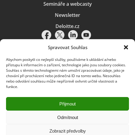
Semináře a webcasty
Newsletter
Deloitte.cz
Spravovat Souhlas
Abychom poskytli co nejlepší služby, používáme k ukládání a/nebo
Pravidla používání
|
Ochrana osobních údajů
|
Soubory cookies
|
přístupu k informacím o zařízení, technologie jako jsou soubory cookies.
Deloitte.cz
Souhlas s těmito technologiemi nám umožní zpracovávat údaje, jako je
chování při procházení nebo jedinečná ID na tomto webu. Nesouhlas
© 2026. Více informací najdete v
Pravidlech používání
.
nebo odvolání souhlasu může nepříznivě ovlivnit určité vlastnosti a
funkce.
Deloitte označuje jednu či více společností globální sítě členských
společností Deloitte Touche Tohmatsu Limited („DTTL“) a jejich dceřiné
a přidružené subjekty (souhrnně „organizace Deloitte“). Společnost DTTL
(rovněž označovaná jako „Deloitte Global“) a každá z jejích členských
Přijmout
společností a jejich přidružených subjektů je samostatným a nezávislým
právním subjektem, který není oprávněn zavazovat nebo přijímat závazky
za jinou z těchto členských společností a jejich přidružených subjektů ve
Odmítnout
vztahu k třetím stranám. Společnost DTTL a každá členská společnost
a přidružený subjekt nese odpovědnost pouze za své vlastní jednání či
Zobrazit předvolby
pochybení, nikoli za jednání či pochybení jiných členských společností či