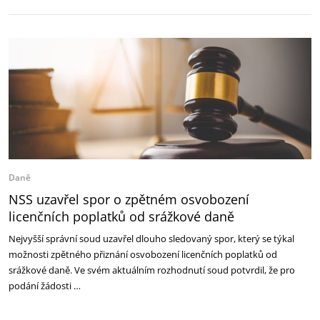
Daně
NSS uzavřel spor o zpětném osvobození
licenčních poplatků od srážkové daně
Nejvyšší správní soud uzavřel dlouho sledovaný spor, který se týkal
možnosti zpětného přiznání osvobození licenčních poplatků od
srážkové daně. Ve svém aktuálním rozhodnutí soud potvrdil, že pro
podání žádosti …