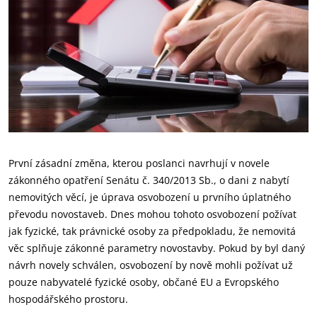
První zásadní změna, kterou poslanci navrhují v novele
zákonného opatření Senátu č. 340/2013 Sb., o dani z nabytí
nemovitých věcí, je úprava osvobození u prvního úplatného
převodu novostaveb. Dnes mohou tohoto osvobození požívat
jak fyzické, tak právnické osoby za předpokladu, že nemovitá
věc splňuje zákonné parametry novostavby. Pokud by byl daný
návrh novely schválen, osvobození by nově mohli požívat už
pouze nabyvatelé fyzické osoby, občané EU a Evropského
hospodářského prostoru.