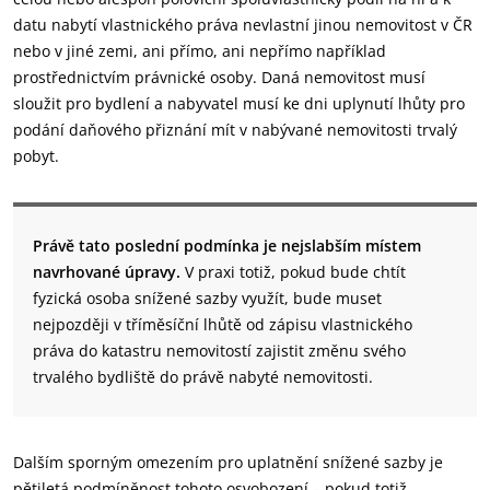
datu nabytí vlastnického práva nevlastní jinou nemovitost v ČR
nebo v jiné zemi, ani přímo, ani nepřímo například
prostřednictvím právnické osoby. Daná nemovitost musí
sloužit pro bydlení a nabyvatel musí ke dni uplynutí lhůty pro
podání daňového přiznání mít v nabývané nemovitosti trvalý
pobyt.
Právě tato poslední podmínka je nejslabším místem
navrhované úpravy.
V praxi totiž, pokud bude chtít
fyzická osoba snížené sazby využít, bude muset
nejpozději v tříměsíční lhůtě od zápisu vlastnického
práva do katastru nemovitostí zajistit změnu svého
trvalého bydliště do právě nabyté nemovitosti.
Dalším sporným omezením pro uplatnění snížené sazby je
pětiletá podmíněnost tohoto osvobození – pokud totiž