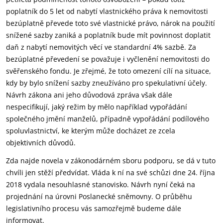
poplatník do 5 let od nabytí vlastnického práva k nemovitosti
bezúplatně převede toto své vlastnické právo, nárok na použití
snížené sazby zaniká a poplatník bude mít povinnost doplatit
daň z nabytí nemovitých věcí ve standardní 4% sazbě. Za
bezúplatné převedení se považuje i vyčlenění nemovitosti do
svěřenského fondu. Je zřejmé, že toto omezení cílí na situace,
kdy by bylo snížení sazby zneužíváno pro spekulativní účely.
Návrh zákona ani jeho důvodová zpráva však dále
nespecifikují, jaký režim by mělo například vypořádání
společného jmění manželů, případně vypořádání podílového
spoluvlastnictví, ke kterým může docházet ze zcela
objektivních důvodů.
Zda najde novela v zákonodárném sboru podporu, se dá v tuto
chvíli jen stěží předvídat. Vláda k ní na své schůzi dne 24. října
2018 vydala nesouhlasné stanovisko. Návrh nyní čeká na
projednání na úrovni Poslanecké sněmovny. O průběhu
legislativního procesu vás samozřejmě budeme dále
informovat.