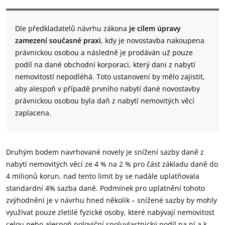
Dle předkladatelů návrhu zákona
je cílem úpravy
zamezení současné praxi
, kdy je novostavba nakoupena
právnickou osobou a následně je prodáván už pouze
podíl na dané obchodní korporaci, který dani z nabytí
nemovitostí nepodléhá. Toto ustanovení by mělo zajistit,
aby alespoň v případě prvního nabytí dané novostavby
právnickou osobou byla daň z nabytí nemovitých věcí
zaplacena.
Druhým bodem navrhované novely je snížení sazby daně z
nabytí nemovitých věcí ze 4 % na 2 % pro část základu daně do
4 milionů korun, nad tento limit by se nadále uplatňovala
standardní 4% sazba daně. Podmínek pro uplatnění tohoto
zvýhodnění je v návrhu hned několik – snížené sazby by mohly
využívat pouze zletilé fyzické osoby, které nabývají nemovitost
celou nebo alespoň poloviční spoluvlastnický podíl na ní a k