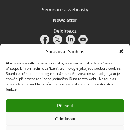
Semináře a webcasty
Newsletter
Deloitte.cz
Spravovat Souhlas
Abychom poskytli co nejlepší služby, používáme k ukládání a/nebo
Pravidla používání
|
Ochrana osobních údajů
|
Soubory cookies
|
přístupu k informacím o zařízení, technologie jako jsou soubory cookies.
Deloitte.cz
Souhlas s těmito technologiemi nám umožní zpracovávat údaje, jako je
chování při procházení nebo jedinečná ID na tomto webu. Nesouhlas
© 2026. Více informací najdete v
Pravidlech používání
.
nebo odvolání souhlasu může nepříznivě ovlivnit určité vlastnosti a
funkce.
Deloitte označuje jednu či více společností globální sítě členských
společností Deloitte Touche Tohmatsu Limited („DTTL“) a jejich dceřiné
a přidružené subjekty (souhrnně „organizace Deloitte“). Společnost DTTL
(rovněž označovaná jako „Deloitte Global“) a každá z jejích členských
Přijmout
společností a jejich přidružených subjektů je samostatným a nezávislým
právním subjektem, který není oprávněn zavazovat nebo přijímat závazky
za jinou z těchto členských společností a jejich přidružených subjektů ve
Odmítnout
vztahu k třetím stranám. Společnost DTTL a každá členská společnost
a přidružený subjekt nese odpovědnost pouze za své vlastní jednání či