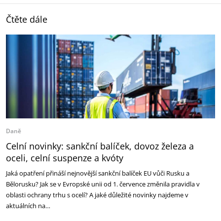
Čtěte dále
Daně
Celní novinky: sankční balíček, dovoz železa a
oceli, celní suspenze a kvóty
Jaká opatření přináší nejnovější sankční balíček EU vůči Rusku a
Bělorusku? Jak se v Evropské unii od 1. července změnila pravidla v
oblasti ochrany trhu s ocelí? A jaké důležité novinky najdeme v
aktuálních na…