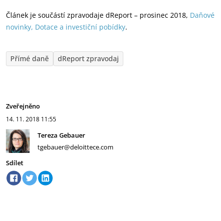
Článek je součástí zpravodaje dReport – prosinec 2018,
D
a
ňové
novinky, Dotace a investiční pobídk
y
.
Přímé daně
dReport zpravodaj
Zveřejněno
14. 11. 2018
11:55
Tereza Gebauer
tgebauer@deloittece.com
Sdílet