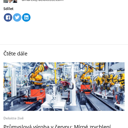
Sdílet
Čtěte dále
Deloitte živě
Průmyslová výroba v červnu: Mírné zrychlení