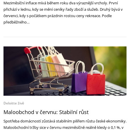
Meziměsíční inflace mívá během roku dva výraznější vrcholy. První
přichází v lednu, kdy se mění ceníky řady zboží a služeb. Druhý bývá v
červenci, kdy s počátkem prázdnin rostou ceny rekreace. Podle
předběžného…
Deloitte živě
Maloobchod v červnu: Stabilní růst
Spotřeba domácností zůstává stabilním pilířem růstu české ekonomiky.
Maloobchodní tržby sice v červnu meziměsíčně reálně klesly o 0,1 %, v