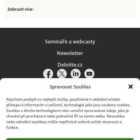
Zobrazit více
Semináře a webcasty
Newsletter
Deloitte.cz
Spravovat Souhlas
Abychom poskytli co nejlepší služby, používáme k ukládání a/nebo
Pravidla používání
|
Ochrana osobních údajů
|
Soubory cookies
|
přístupu k informacím o zařízení, technologie jako jsou soubory cookies.
Deloitte.cz
Souhlas s těmito technologiemi nám umožní zpracovávat údaje, jako je
chování při procházení nebo jedinečná ID na tomto webu. Nesouhlas
© 2026. Více informací najdete v
Pravidlech používání
.
nebo odvolání souhlasu může nepříznivě ovlivnit určité vlastnosti a
funkce.
Deloitte označuje jednu či více společností globální sítě členských
společností Deloitte Touche Tohmatsu Limited („DTTL“) a jejich dceřiné
a přidružené subjekty (souhrnně „organizace Deloitte“). Společnost DTTL