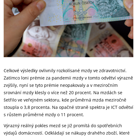
Celkové výsledky ovlivnily rozkolísané mzdy ve zdravotnictví.
Zatímco loni prémie za pandemii mzdy v tomto odvětví výrazně
zvýšily, nyní se tyto prémie neopakovaly a v meziročním
srovnání mzdy klesly o více než 20 procent. Na mzdách se
šetřilo ve veřejném sektoru, kde průměrná mzda meziročně
stoupla o 3,8 procenta. Na opačné straně spektra je ICT odvětví
s růstem průměrné mzdy o 11 procent.
Výrazný reálný pokles mezd se již promítá do spotřebních
výdajů domácností. Odkládají se nákupy drahého zboží, které