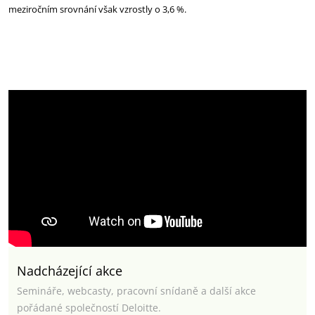
meziročním srovnání však vzrostly o 3,6 %.
Nadcházející akce
Semináře, webcasty, pracovní snídaně a další akce
pořádané společností Deloitte.