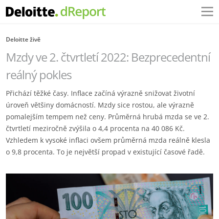
Deloitte živě
Mzdy ve 2. čtvrtletí 2022: Bezprecedentní
reálný pokles
Přichází těžké časy. Inflace začíná výrazně snižovat životní
úroveň většiny domácností. Mzdy sice rostou, ale výrazně
pomalejším tempem než ceny. Průměrná hrubá mzda se ve 2.
čtvrtletí meziročně zvýšila o 4,4 procenta na 40 086 Kč.
Vzhledem k vysoké inflaci ovšem průměrná mzda reálně klesla
o 9,8 procenta. To je největší propad v existující časové řadě.