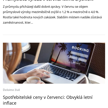
Z průmyslu přicházejí další dobré zprávy. V červnu se objem
průmyslové výroby meziměsíčně zvýšil o 1,2 % a meziročně o 4,0 %.
Rostla také hodnota nových zakázek. Slabším místem nadále zůstává
zaměstnanost, kter…
Deloitte živě
Spotřebitelské ceny v červenci: Obvyklá letní
inflace