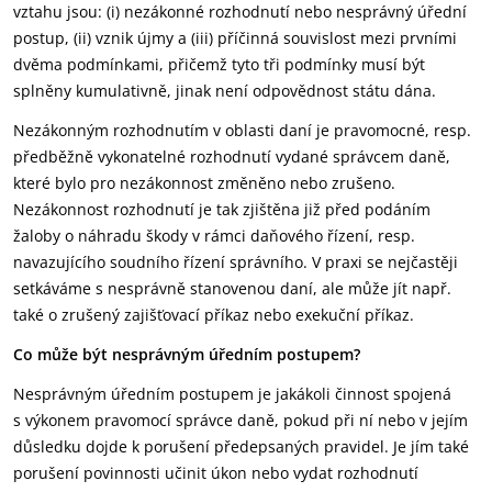
vztahu jsou: (i) nezákonné rozhodnutí nebo nesprávný úřední
postup, (ii) vznik újmy a (iii) příčinná souvislost mezi prvními
dvěma podmínkami, přičemž tyto tři podmínky musí být
splněny kumulativně, jinak není odpovědnost státu dána.
Nezákonným rozhodnutím v oblasti daní je pravomocné, resp.
předběžně vykonatelné rozhodnutí vydané správcem daně,
které bylo pro nezákonnost změněno nebo zrušeno.
Nezákonnost rozhodnutí je tak zjištěna již před podáním
žaloby o náhradu škody v rámci daňového řízení, resp.
navazujícího soudního řízení správního. V praxi se nejčastěji
setkáváme s nesprávně stanovenou daní, ale může jít např.
také o zrušený zajišťovací příkaz nebo exekuční příkaz.
Co může být nesprávným úředním postupem?
Nesprávným úředním postupem je jakákoli činnost spojená
s výkonem pravomocí správce daně, pokud při ní nebo v jejím
důsledku dojde k porušení předepsaných pravidel. Je jím také
porušení povinnosti učinit úkon nebo vydat rozhodnutí