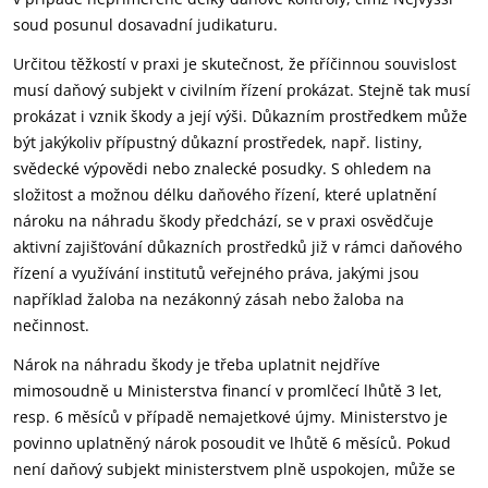
soud posunul dosavadní judikaturu.
Určitou těžkostí v praxi je skutečnost, že příčinnou souvislost
musí daňový subjekt v civilním řízení prokázat. Stejně tak musí
prokázat i vznik škody a její výši. Důkazním prostředkem může
být jakýkoliv přípustný důkazní prostředek, např. listiny,
svědecké výpovědi nebo znalecké posudky. S ohledem na
složitost a možnou délku daňového řízení, které uplatnění
nároku na náhradu škody předchází, se v praxi osvědčuje
aktivní zajišťování důkazních prostředků již v rámci daňového
řízení a využívání institutů veřejného práva, jakými jsou
například žaloba na nezákonný zásah nebo žaloba na
nečinnost.
Nárok na náhradu škody je třeba uplatnit nejdříve
mimosoudně u Ministerstva financí v promlčecí lhůtě 3 let,
resp. 6 měsíců v případě nemajetkové újmy. Ministerstvo je
povinno uplatněný nárok posoudit ve lhůtě 6 měsíců. Pokud
není daňový subjekt ministerstvem plně uspokojen, může se