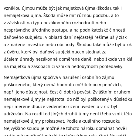
Vzniklou újmou může být jak majetková újma (škoda), tak i
nemajetková újma. Škoda může mít různou podobu, a to
v závislosti na typu nezákonného rozhodnutí nebo
nesprávného úředního postupu a na podnikatelské činnosti
daňového subjektu. V oblasti daní nejčastěji řešíme ušlý zisk
a zmařené investice nebo obchody. Škodou také může být úrok
z úvěru, který byl daňový subjekt nucen sjednat za
účelem úhrady nezákonně doměřené daně, nebo škoda vzniklá
na majetku a zásobách či vzniklá nedobytností pohledávky.
Nemajetková újma spočívá v narušení osobního zájmu
poškozeného, který nemá hodnotu měřitelnou v penězích,
např. jeho důstojnost, čest či dobrá pověst. Zvláštním druhem
nemajetkové újmy je nejistota, do níž byl poškozený v důsledku
nepřiměřeně dlouze vedeného řízení uveden a v níž byl
udržován. Na rozdíl od jiných druhů újmy není třeba vznik této
nemajetkové újmy prokazovat. Podle aktuálního rozsudku
Nejvyššího soudu je možné se tohoto nároku domáhat nově i
v případě nepřiměřené délky daňové kontroly, čímž Nejvyšší