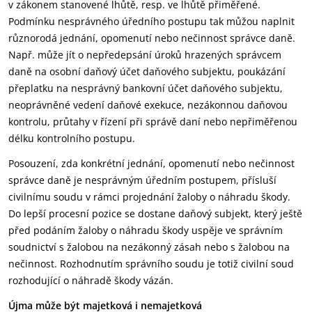
v zákonem stanovené lhůtě, resp. ve lhůtě přiměřené.
Podmínku nesprávného úředního postupu tak můžou naplnit
různorodá jednání, opomenutí nebo nečinnost správce daně.
Např. může jít o nepředepsání úroků hrazených správcem
daně na osobní daňový účet daňového subjektu, poukázání
přeplatku na nesprávný bankovní účet daňového subjektu,
neoprávněné vedení daňové exekuce, nezákonnou daňovou
kontrolu, průtahy v řízení při správě daní nebo nepřiměřenou
délku kontrolního postupu.
Posouzení, zda konkrétní jednání, opomenutí nebo nečinnost
správce daně je nesprávným úředním postupem, přísluší
civilnímu soudu v rámci projednání žaloby o náhradu škody.
Do lepší procesní pozice se dostane daňový subjekt, který ještě
před podáním žaloby o náhradu škody uspěje ve správním
soudnictví s žalobou na nezákonný zásah nebo s žalobou na
nečinnost. Rozhodnutím správního soudu je totiž civilní soud
rozhodující o náhradě škody vázán.
Újma může být majetková i nemajetková