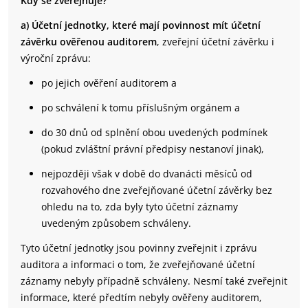
Kdy se zveřejňuje?
a) Účetní jednotky, které mají povinnost mít účetní
závěrku ověřenou auditorem
, zveřejní účetní závěrku i
výroční zprávu:
po jejich ověření auditorem a
po schválení k tomu příslušným orgánem a
do 30 dnů od splnění obou uvedených podmínek
(pokud zvláštní právní předpisy nestanoví jinak),
nejpozději však v době do dvanácti měsíců od
rozvahového dne zveřejňované účetní závěrky bez
ohledu na to, zda byly tyto účetní záznamy
uvedeným způsobem schváleny.
Tyto účetní jednotky jsou povinny zveřejnit i zprávu
auditora a informaci o tom, že zveřejňované účetní
záznamy nebyly případně schváleny. Nesmí také zveřejnit
informace, které předtím nebyly ověřeny auditorem,