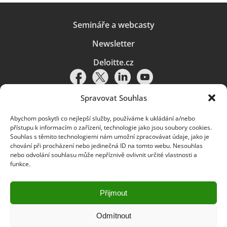
Semináře a webcasty
Newsletter
Deloitte.cz
Spravovat Souhlas
Abychom poskytli co nejlepší služby, používáme k ukládání a/nebo
Pravidla používání
|
Ochrana osobních údajů
|
Soubory cookies
|
přístupu k informacím o zařízení, technologie jako jsou soubory cookies.
Deloitte.cz
Souhlas s těmito technologiemi nám umožní zpracovávat údaje, jako je
chování při procházení nebo jedinečná ID na tomto webu. Nesouhlas
© 2026. Více informací najdete v
Pravidlech používání
.
nebo odvolání souhlasu může nepříznivě ovlivnit určité vlastnosti a
funkce.
Deloitte označuje jednu či více společností globální sítě členských
společností Deloitte Touche Tohmatsu Limited („DTTL“) a jejich dceřiné
a přidružené subjekty (souhrnně „organizace Deloitte“). Společnost DTTL
(rovněž označovaná jako „Deloitte Global“) a každá z jejích členských
Přijmout
společností a jejich přidružených subjektů je samostatným a nezávislým
právním subjektem, který není oprávněn zavazovat nebo přijímat závazky
za jinou z těchto členských společností a jejich přidružených subjektů ve
Odmítnout
vztahu k třetím stranám. Společnost DTTL a každá členská společnost