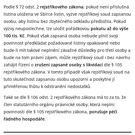
Podle § 72 odst. 2
rejstříkového zákona
, pokud není příslušná
listina uložena ve Sbírce listin, vyzve rejstříkový soud zapsanou
osobu, aby listinu bez zbytečného odkladu předložila. Pokud
výzvy neuposlechne, lze uložit pořádkovou
pokutu až do výše
100 tis. Kč
. Pokud však zapsaná osoba nebude plnit svoji
povinnost předkládat požadované listiny opakovaně nebo
bude-li mít takové neplnění závažné důsledky pro třetí osoby a
bude na tom právní zájem, může rejstříkový soud i bez návrhu
zahájit řízení o
zrušení zapsané osoby s likvidací
dle § 105
rejstříkového zákona. V tomto případě však rejstříkový soud na
tuto skutečnost zapsanou osobu upozorní a poskytne jí
přiměřenou lhůtu k odstranění nedostatků.
Také se dle § 106 odst. 2 rejstříkového zákona má to za to, že
člen statutárního orgánu právnické osoby, která neplní
povinnosti dle § 105 rejstříkového zákona,
porušuje péči
řádného hospodáře
.