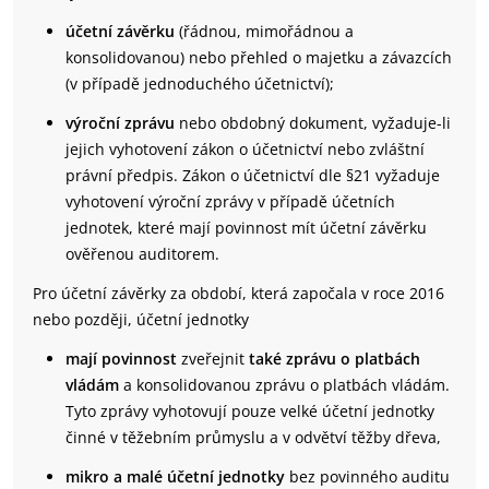
účetní závěrku
(řádnou, mimořádnou a
konsolidovanou) nebo přehled o majetku a závazcích
(v případě jednoduchého účetnictví);
výroční zprávu
nebo obdobný dokument, vyžaduje-li
jejich vyhotovení zákon o účetnictví nebo zvláštní
právní předpis. Zákon o účetnictví dle §21 vyžaduje
vyhotovení výroční zprávy v případě účetních
jednotek, které mají povinnost mít účetní závěrku
ověřenou auditorem.
Pro účetní závěrky za období, která započala v roce 2016
nebo později, účetní jednotky
mají povinnost
zveřejnit
také zprávu o platbách
vládám
a konsolidovanou zprávu o platbách vládám.
Tyto zprávy vyhotovují pouze velké účetní jednotky
činné v těžebním průmyslu a v odvětví těžby dřeva,
mikro a malé účetní jednotky
bez povinného auditu