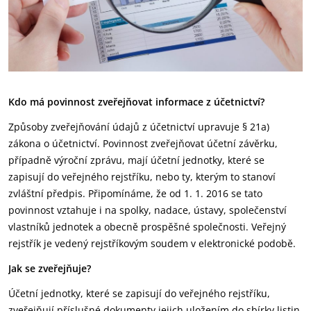
Kdo má povinnost zveřejňovat informace z účetnictví?
Způsoby zveřejňování údajů z účetnictví upravuje § 21a)
zákona o účetnictví. Povinnost zveřejňovat účetní závěrku,
případně výroční zprávu, mají účetní jednotky, které se
zapisují do veřejného rejstříku, nebo ty, kterým to stanoví
zvláštní předpis. Připomínáme, že od 1. 1. 2016 se tato
povinnost vztahuje i na spolky, nadace, ústavy, společenství
vlastníků jednotek a obecně prospěšné společnosti. Veřejný
rejstřík je vedený rejstříkovým soudem v elektronické podobě.
Jak se zveřejňuje?
Účetní jednotky, které se zapisují do veřejného rejstříku,
zveřejňují příslušné dokumenty jejich uložením do sbírky listin