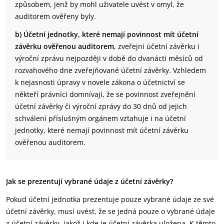
způsobem, jenž by mohl uživatele uvést v omyl, že
auditorem ověřeny byly.
b) Účetní jednotky, které nemají povinnost mít účetní
závěrku ověřenou auditorem
, zveřejní účetní závěrku i
výroční zprávu nejpozději v době do dvanácti měsíců od
rozvahového dne zveřejňované účetní závěrky. Vzhledem
k nejasnosti úpravy v novele zákona o účetnictví se
někteří právníci domnívají, že se povinnost zveřejnění
účetní závěrky či výroční zprávy do 30 dnů od jejich
schválení příslušným orgánem vztahuje i na účetní
jednotky, které nemají povinnost mít účetní závěrku
ověřenou auditorem.
Jak se prezentují vybrané údaje z účetní závěrky?
Pokud účetní jednotka prezentuje pouze vybrané údaje ze své
účetní závěrky, musí uvést, že se jedná pouze o vybrané údaje
z účetní závěrky, jakož i kde je účetní závěrka uložena. K těmto