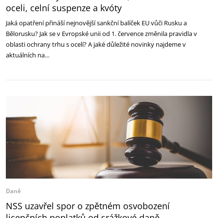
oceli, celní suspenze a kvóty
Jaká opatření přináší nejnovější sankční balíček EU vůči Rusku a
Bělorusku? Jak se v Evropské unii od 1. července změnila pravidla v
oblasti ochrany trhu s ocelí? A jaké důležité novinky najdeme v
aktuálních na…
Daně
NSS uzavřel spor o zpětném osvobození
licenčních poplatků od srážkové daně