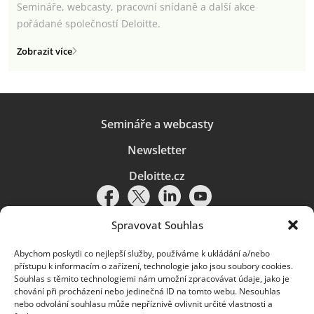
Semináře, webcasty, pracovní snídaně a další akce
pořádané společností Deloitte.
Zobrazit více
Semináře a webcasty
Newsletter
Deloitte.cz
Spravovat Souhlas
Abychom poskytli co nejlepší služby, používáme k ukládání a/nebo
Pravidla používání
|
Ochrana osobních údajů
|
Soubory cookies
|
přístupu k informacím o zařízení, technologie jako jsou soubory cookies.
Deloitte.cz
Souhlas s těmito technologiemi nám umožní zpracovávat údaje, jako je
chování při procházení nebo jedinečná ID na tomto webu. Nesouhlas
© 2026. Více informací najdete v
Pravidlech používání
.
nebo odvolání souhlasu může nepříznivě ovlivnit určité vlastnosti a