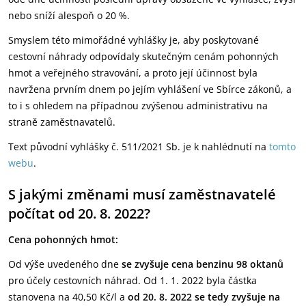
nebo sníží alespoň o 20 %.
Smyslem této mimořádné vyhlášky je, aby poskytované
cestovní náhrady odpovídaly skutečným cenám pohonných
hmot a veřejného stravování, a proto její účinnost byla
navržena prvním dnem po jejím vyhlášení ve Sbírce zákonů, a
to i s ohledem na případnou zvýšenou administrativu na
straně zaměstnavatelů.
Text původní vyhlášky č. 511/2021 Sb. je k nahlédnutí na
tomto
webu
.
S jakými změnami musí zaměstnavatelé
počítat od 20. 8. 2022?
Cena pohonných hmot:
Od výše uvedeného dne
se zvyšuje cena benzinu 98 oktanů
pro účely cestovních náhrad. Od 1. 1. 2022 byla částka
stanovena na 40,50 Kč/l a
od 20. 8. 2022 se tedy zvyšuje na