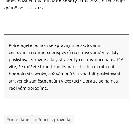
zaměstnavatel uplatnit až
od soboty 20. 8. 2022
, nikoliv např.
zpětně od 1. 8. 2022.
Potřebujete pomoci se správným poskytováním
cestovních náhrad či příspěvků na stravování? Víte, kdy
poskytovat stravné a kdy stravenky či stravovací paušál? A
víte, že můžete hradit zaměstnanci i celou nominální
hodnotu stravenky, což vám může usnadnit poskytování
stravenek zaměstnancům v exekuci? Obraťte se na nás,
rádi vám poradíme.
Přímé daně
dReport zpravodaj