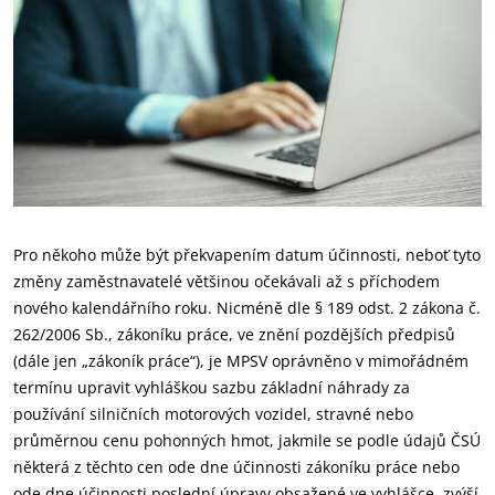
Pro někoho může být překvapením datum účinnosti, neboť tyto
změny zaměstnavatelé většinou očekávali až s příchodem
nového kalendářního roku. Nicméně dle § 189 odst. 2 zákona č.
262/2006 Sb., zákoníku práce, ve znění pozdějších předpisů
(dále jen „zákoník práce“), je MPSV oprávněno v mimořádném
termínu upravit vyhláškou sazbu základní náhrady za
používání silničních motorových vozidel, stravné nebo
průměrnou cenu pohonných hmot, jakmile se podle údajů ČSÚ
některá z těchto cen ode dne účinnosti zákoníku práce nebo
ode dne účinnosti poslední úpravy obsažené ve vyhlášce, zvýší