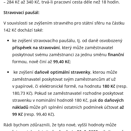
– 284 Kč až 340 Kč, trvá-li pracovní cesta déle než 18 hodin.
Stravovací paušál:
V souvislosti se zvýšením stravného pro státní sféru na částku
142 Kč dochází také:
ke zvýšení stravovacího paušálu, tj. od daně osvobozený
příspěvek na stravování
, který může zaměstnavatel
poskytnout svému zaměstnanci za jednu směnu
finanční
formou, nově činí až
99,40 Kč;
ke zvýšení
daňově optimální stravenky
, kterou může
zaměstnavatel poskytovat svým zaměstnancům ať už
v papírové, či elektronické formě, na hodnotu
180 Kč
(resp.
180,73 Kč). Pokud se zaměstnavatel rozhodne poskytovat
stravenku v nominální hodnotě 180 Kč, pak
do daňových
nákladů
může při splnění ostatních podmínek účtovat
až
99 Kč
(resp. 99,40 Kč).
Rádi bychom zdůraznili, že tyto nové, vyšší hodnoty může