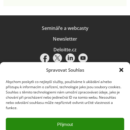
Semináře a webcasty
Newsletter
Deloitte.cz
Spravovat Souhlas
Abychom poskytli co nejlepší služby, používáme k ukládání a/nebo
Pravidla používání
|
Ochrana osobních údajů
|
Soubory cookies
|
přístupu k informacím o zařízení, technologie jako jsou soubory cookies.
Deloitte.cz
Souhlas s těmito technologiemi nám umožní zpracovávat údaje, jako je
chování při procházení nebo jedinečná ID na tomto webu. Nesouhlas
© 2026. Více informací najdete v
Pravidlech používání
.
nebo odvolání souhlasu může nepříznivě ovlivnit určité vlastnosti a
funkce.
Deloitte označuje jednu či více společností globální sítě členských
společností Deloitte Touche Tohmatsu Limited („DTTL“) a jejich dceřiné
a přidružené subjekty (souhrnně „organizace Deloitte“). Společnost DTTL
(rovněž označovaná jako „Deloitte Global“) a každá z jejích členských
Přijmout
společností a jejich přidružených subjektů je samostatným a nezávislým