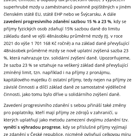
superhrubé mzdy u zaměstnanců povinně pojištěných v jiném
členském státě EU, státě EHP nebo ve Švýcarsku. A dále
zavedení progresivního zdanění sazbou 15 % a 23 %
, kdy se
příjmy fyzických osob zdaňují 15% sazbou daně do limitu
základu daně ve výši 48násobku průměrné mzdy (tj. v roce
2021 do výše 1 701 168 Kč ročně) a na základ daně převyšující
48násobek průměrné mzdy se nově uplatní zvýšená sazba 23
%, která nahrazuje tzv. solidární zvýšení daně. Upozorňujeme,
že sazba 23 % se vztahuje na veškerý základ daně převyšující
zmíněný limit, tzn. například i na příjmy z pronájmu,
kapitálového majetku či ostatní příjmy, tedy nejen na příjmy ze
závislé činnosti a dílčí základ daně ze samostatné výdělečné
činnosti, jako tomu bylo dříve u solidárního zvýšení daně.
Zavedení progresivního zdanění s sebou přináší také změny
pro poplatníky, kteří mají příjmy ze zdrojů v zahraničí, u
kterých uplatňují jako metodu zamezení dvojímu zdanění tzv.
vynětí s výhradou progrese
, kdy se příslušné příjmy vyjímají
ze zdanění v České republice, nicméně ovlivňují celkovou míru