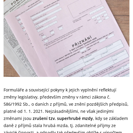
Formuláře a související pokyny k jejich vyplnění reflektují
změny legislativy, především změny v rámci zákona č.
586/1992 Sb., o daních z příjmů, ve znění pozdějších předpisů,
platné od 1. 1. 2021. Nejzásadnějšími, ne však jedinými
změnami jsou
zrušení tzv. superhrubé mzdy
, kdy se základem
daně z příjmů stala hrubá mzda, tj. zdanitelné příjmy ze
závislé činnosti, a odpadly tak především obtíže s výpočtem