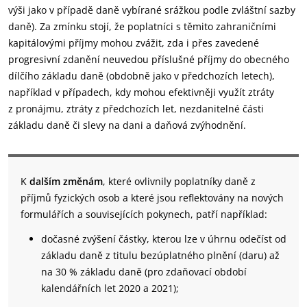
výši jako v případě daně vybírané srážkou podle zvláštní sazby
daně). Za zmínku stojí, že poplatníci s těmito zahraničními
kapitálovými příjmy mohou zvážit, zda i přes zavedené
progresivní zdanění neuvedou příslušné příjmy do obecného
dílčího základu daně (obdobně jako v předchozích letech),
například v případech, kdy mohou efektivněji využít ztráty
z pronájmu, ztráty z předchozích let, nezdanitelné části
základu daně či slevy na dani a daňová zvýhodnění.
K
dalším změnám
, které ovlivnily poplatníky daně z
příjmů fyzických osob a které jsou reflektovány na nových
formulářích a souvisejících pokynech, patří například:
dočasné zvýšení částky, kterou lze v úhrnu odečíst od
základu daně z titulu bezúplatného plnění (daru) až
na 30 % základu daně (pro zdaňovací období
kalendářních let 2020 a 2021);