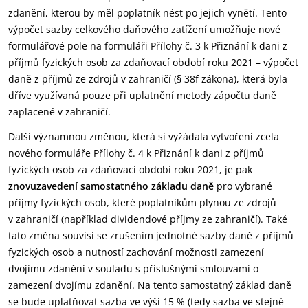
zdanění, kterou by měl poplatník nést po jejich vynětí. Tento
výpočet sazby celkového daňového zatížení umožňuje nové
formulářové pole na formuláři Přílohy č. 3 k Přiznání k dani z
příjmů fyzických osob za zdaňovací období roku 2021 – výpočet
daně z příjmů ze zdrojů v zahraničí (§ 38f zákona), která byla
dříve využívaná pouze při uplatnění metody zápočtu daně
zaplacené v zahraničí.
Další významnou změnou, která si vyžádala vytvoření zcela
nového formuláře Přílohy č. 4 k Přiznání k dani z příjmů
fyzických osob za zdaňovací období roku 2021, je pak
znovuzavedení samostatného základu daně
pro vybrané
příjmy fyzických osob, které poplatníkům plynou ze zdrojů
v zahraničí (například dividendové příjmy ze zahraničí). Také
tato změna souvisí se zrušením jednotné sazby daně z příjmů
fyzických osob a nutností zachování možnosti zamezení
dvojímu zdanění v souladu s příslušnými smlouvami o
zamezení dvojímu zdanění. Na tento samostatný základ daně
se bude uplatňovat sazba ve výši 15 % (tedy sazba ve stejné