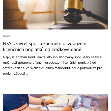
Daně
NSS uzavřel spor o zpětném osvobození
licenčních poplatků od srážkové daně
Nejvyšší správní soud uzavřel dlouho sledovaný spor, který se týkal
možnosti zpětného přiznání osvobození licenčních poplatků od
srážkové daně. Ve svém aktuálním rozhodnutí soud potvrdil, že pro
podání žádosti …