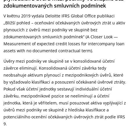
zdokumentovaných smluvních podmínek
V květnu 2019 vydala Deloitte IFRS Global Office publikaci
„Bližší pohled – oceňování očekávaných úvěrových ztrát u aktiv
plynoucích z úvěrů mezi podniky ve skupině bez
zdokumentovaných smluvních podmínek“ (A Closer Look —
Measurement of expected credit losses for intercompany loan
assets with no documented contractual term).
Úvěry mezi podniky ve skupině se v konsolidované účetní
závěrce eliminují. Konsolidovaná účetní závěrka tedy
neobsahuje aktivum plynoucí z mezipodnikových úvěrů, které
by vyžadovalo klasifikaci a posouzení očekávané úvěrové ztráty.
Pokud však účetní jednotky sestavují individuální účetní
závěrku, mezipodnikové pozice se neeliminují a účetní
jednotka, která je věřitelem, musí posuzovat aktiva vyplývající z
úvěrů mezi podniky ve skupině z hlediska klasifikace a
potenciálního ocenění očekávaných úvěrových ztrát podle IFRS
9.