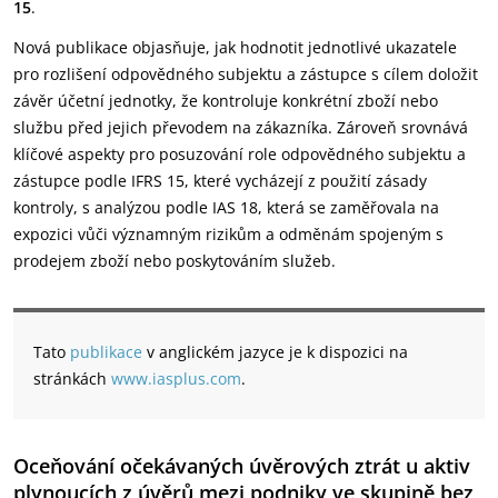
15
.
Nová publikace objasňuje, jak hodnotit jednotlivé ukazatele
pro rozlišení odpovědného subjektu a zástupce s cílem doložit
závěr účetní jednotky, že kontroluje konkrétní zboží nebo
službu před jejich převodem na zákazníka. Zároveň srovnává
klíčové aspekty pro posuzování role odpovědného subjektu a
zástupce podle IFRS 15, které vycházejí z použití zásady
kontroly, s analýzou podle IAS 18, která se zaměřovala na
expozici vůči významným rizikům a odměnám spojeným s
prodejem zboží nebo poskytováním služeb.
Tato
publikace
v anglickém jazyce je k dispozici na
stránkách
www.iasplus.com
.
Oceňování očekávaných úvěrových ztrát u aktiv
plynoucích z úvěrů mezi podniky ve skupině bez