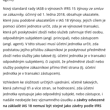
Nový standard rady IASB o výnosech IFRS 15
Výnosy ze smluv
se zákazníky
, účinný od 1. ledna 2018, obsahuje ukazatele,
které jsou podobné ukazatelům v IAS 18 Výnosy. Jejich cílem je
pomoci účetní jednotce určit, zda je ve výnosové transakci,
která při poskytování zboží nebo služeb zahrnuje třetí osobu,
odpovědným subjektem (angl. principal), nebo zástupcem
(angl. agent). V této situaci musí účetní jednotka určit, zda
podstatou jejího příslibu zákazníkovi je poskytnout předmětné
zboží nebo služby jako takové (tj. účetní jednotka je v transakci
odpovědným subjektem), či zajistit, že předmětné zboží nebo
služby poskytne zákazníkovi přímo třetí strana (tj. účetní
jednotka je v transakci zástupcem).
Vzhledem ke složitosti určitých ujednání, včetně takových,
která zahrnují tři a více stran, se hodnocení, zda účetní
jednotka vystupuje jako odpovědný subjekt, nebo zástupce, i
nadále neobejde bez významného úsudku a
závěry odvozené
na základě IAS 18 nemusí být stejné jako závěry podle IFRS