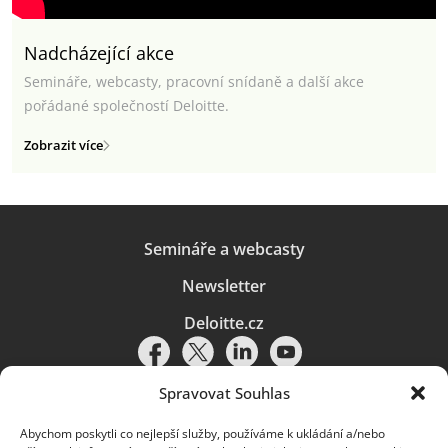
Nadcházející akce
Semináře, webcasty, pracovní snídaně a další akce
pořádané společností Deloitte.
Zobrazit více
Semináře a webcasty
Newsletter
Deloitte.cz
Spravovat Souhlas
Abychom poskytli co nejlepší služby, používáme k ukládání a/nebo
Pravidla používání
|
Ochrana osobních údajů
|
Soubory cookies
|