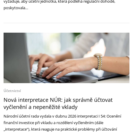
vyžaduje, aby účetní jednotka, která podléhá regulační dohodě,
poskytovala…
Účetnictví
Nová interpretace NÚR: jak správně účtovat
vyčlenění a nepeněžité vklady
Národní účetní rada vydala v dubnu 2026 interpretaci I 54: Ocenění
finanční investice při vkladu a rozdělení vyčleněním (dále
„interpretace“), která reaguje na praktické problémy při účtování