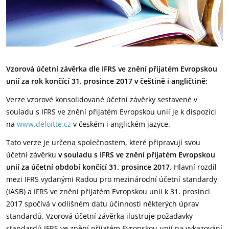
Vzorová účetní závěrka dle IFRS ve znění přijatém Evropskou
unií za rok končící 31. prosince 2017 v češtině i angličtině:
Verze vzorové konsolidované účetní závěrky sestavené v
souladu s IFRS ve znění přijatém Evropskou unií je k dispozici
na
www.deloitte.cz
v českém i anglickém jazyce.
Tato verze je určena společnostem, které připravují svou
účetní závěrku
v souladu s IFRS ve znění přijatém Evropskou
unií za účetní období končící 31. prosince 2017
. Hlavní rozdíl
mezi IFRS vydanými Radou pro mezinárodní účetní standardy
(IASB) a IFRS ve znění přijatém Evropskou unií k 31. prosinci
2017 spočívá v odlišném datu účinnosti některých úprav
standardů. Vzorová účetní závěrka ilustruje požadavky
standardů IFRS ve znění přijatém Evropskou unií na vykazování