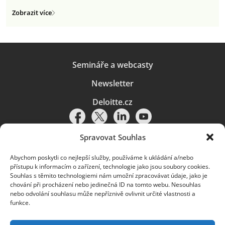
Zobrazit více
Semináře a webcasty
Newsletter
Deloitte.cz
Spravovat Souhlas
Abychom poskytli co nejlepší služby, používáme k ukládání a/nebo
Pravidla používání
|
Ochrana osobních údajů
|
Soubory cookies
|
přístupu k informacím o zařízení, technologie jako jsou soubory cookies.
Deloitte.cz
Souhlas s těmito technologiemi nám umožní zpracovávat údaje, jako je
chování při procházení nebo jedinečná ID na tomto webu. Nesouhlas
© 2026. Více informací najdete v
Pravidlech používání
.
nebo odvolání souhlasu může nepříznivě ovlivnit určité vlastnosti a
funkce.
Deloitte označuje jednu či více společností globální sítě členských
společností Deloitte Touche Tohmatsu Limited („DTTL“) a jejich dceřiné
a přidružené subjekty (souhrnně „organizace Deloitte“). Společnost DTTL