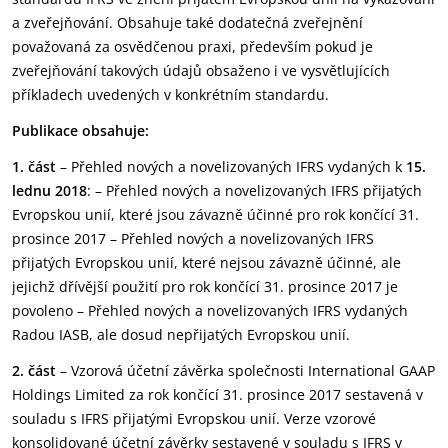
a zveřejňování. Obsahuje také dodatečná zveřejnění
považovaná za osvědčenou praxi, především pokud je
zveřejňování takových údajů obsaženo i ve vysvětlujících
příkladech uvedených v konkrétním standardu.
Publikace obsahuje:
1. část
– Přehled nových a novelizovaných IFRS vydaných k
15.
lednu 2018
: – Přehled nových a novelizovaných IFRS přijatých
Evropskou unií, které jsou závazně účinné pro rok končící 31.
prosince 2017 – Přehled nových a novelizovaných IFRS
přijatých Evropskou unií, které nejsou závazně účinné, ale
jejichž dřívější použití pro rok končící 31. prosince 2017 je
povoleno – Přehled nových a novelizovaných IFRS vydaných
Radou IASB, ale dosud nepřijatých Evropskou unií.
2. část
– Vzorová účetní závěrka společnosti International GAAP
Holdings Limited za rok končící 31. prosince 2017 sestavená v
souladu s IFRS přijatými Evropskou unií. Verze vzorové
konsolidované účetní závěrky sestavené v souladu s IFRS v