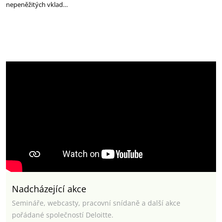
nepeněžitých vklad…
Nadcházející akce
Semináře, webcasty, pracovní snídaně a další akce
pořádané společností Deloitte.