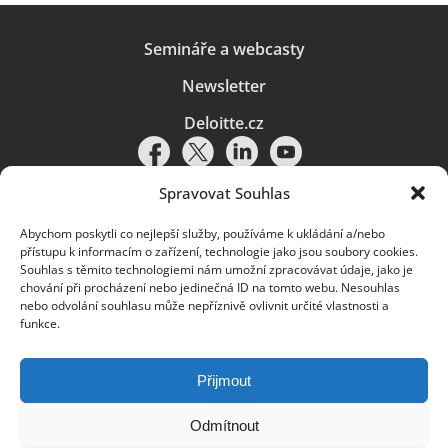
Semináře a webcasty
Newsletter
Deloitte.cz
Spravovat Souhlas
Abychom poskytli co nejlepší služby, používáme k ukládání a/nebo
Pravidla používání
|
Ochrana osobních údajů
|
Soubory cookies
|
přístupu k informacím o zařízení, technologie jako jsou soubory cookies.
Deloitte.cz
Souhlas s těmito technologiemi nám umožní zpracovávat údaje, jako je
chování při procházení nebo jedinečná ID na tomto webu. Nesouhlas
© 2026. Více informací najdete v
Pravidlech používání
.
nebo odvolání souhlasu může nepříznivě ovlivnit určité vlastnosti a
funkce.
Deloitte označuje jednu či více společností globální sítě členských
společností Deloitte Touche Tohmatsu Limited („DTTL“) a jejich dceřiné
a přidružené subjekty (souhrnně „organizace Deloitte“). Společnost DTTL
(rovněž označovaná jako „Deloitte Global“) a každá z jejích členských
Přijmout
společností a jejich přidružených subjektů je samostatným a nezávislým
právním subjektem, který není oprávněn zavazovat nebo přijímat závazky
za jinou z těchto členských společností a jejich přidružených subjektů ve
Odmítnout
vztahu k třetím stranám. Společnost DTTL a každá členská společnost