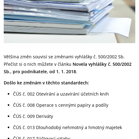
Většina změn souvisí se změnami vyhlášky č. 500/2002 Sb.
Přečíst si o nich můžete v článku
Novela vyhlášky č. 500/2002
Sb., pro podnikatele, od 1. 1. 2018
.
Došlo ke změnám v těchto standardech:
ČÚS č. 002 Otevírání a uzavírání účetních knih
ČÚS č. 008 Operace s cennými papíry a podíly
ČÚS č. 009 Deriváty
ČÚS č. 013 Dlouhodobý nehmotný a hmotný majetek
ČÚS č. 017 Zúčtovací vztahy