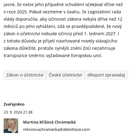
jasné, že nelze jeho případné schválení očekávat dříve než
v roce 2025. Pokud vezmeme v úvahu, že Legislativní rada
vlády doporučila, aby účinnost zákona nebyla dříve než 12
měsíců po jeho vyhlášení, zdá se pravděpodobné, že nový
zákon o účetnictví nebude účinný před 1. lednem 2027. I
z tohoto důvodu je přijetí navrhované novely stávajícího
zákona důležité, protože nynější znění ZoÚ nezahrnuje
transpozice směrnic vyžadované Evropskou unií.
Zákon o účetnictví
České účetnictví
dReport zpravodaj
Zveřejněno
23. 9. 2024
21:38
Martina Křížová Chrámecká
mkrizovachramecka@deloittece.com