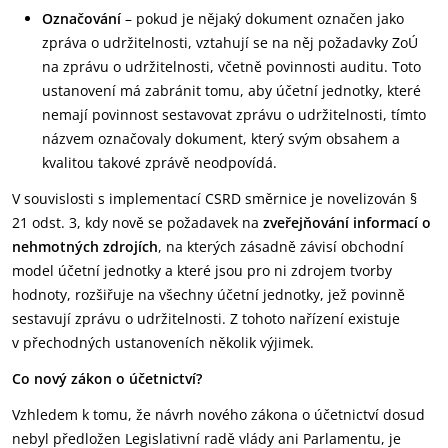
Označování
– pokud je nějaký dokument označen jako
zpráva o udržitelnosti, vztahují se na něj požadavky ZoÚ
na zprávu o udržitelnosti, včetně povinnosti auditu. Toto
ustanovení má zabránit tomu, aby účetní jednotky, které
nemají povinnost sestavovat zprávu o udržitelnosti, tímto
názvem označovaly dokument, který svým obsahem a
kvalitou takové zprávě neodpovídá.
V souvislosti s implementací CSRD směrnice je novelizován §
21 odst. 3, kdy nově se požadavek na
zveřejňování informací o
nehmotných zdrojích
, na kterých zásadně závisí obchodní
model účetní jednotky a které jsou pro ni zdrojem tvorby
hodnoty, rozšiřuje na všechny účetní jednotky, jež povinně
sestavují zprávu o udržitelnosti. Z tohoto nařízení existuje
v přechodných ustanoveních několik výjimek.
Co nový zákon o účetnictví?
Vzhledem k tomu, že návrh nového zákona o účetnictví dosud
nebyl předložen Legislativní radě vlády ani Parlamentu, je