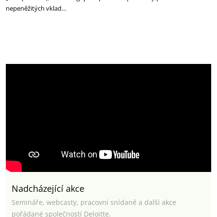
nepeněžitých vklad…
Nadcházející akce
Semináře, webcasty, pracovní snídaně a další akce
pořádané společností Deloitte.