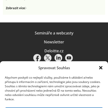
Zobrazit více
Semináře a webcasty
Newsletter
Deloitte.cz
Spravovat Souhlas
Abychom poskytli co nejlepší služby, používáme k ukládání a/nebo
Pravidla používání
|
Ochrana osobních údajů
|
Soubory cookies
|
přístupu k informacím o zařízení, technologie jako jsou soubory cookies.
Deloitte.cz
Souhlas s těmito technologiemi nám umožní zpracovávat údaje, jako je
chování při procházení nebo jedinečná ID na tomto webu. Nesouhlas
© 2026. Více informací najdete v
Pravidlech používání
.
nebo odvolání souhlasu může nepříznivě ovlivnit určité vlastnosti a
funkce.
Deloitte označuje jednu či více společností globální sítě členských
společností Deloitte Touche Tohmatsu Limited („DTTL“) a jejich dceřiné
a přidružené subjekty (souhrnně „organizace Deloitte“). Společnost DTTL