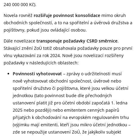
240 000 000 Kč).
Novela rovněž
rozšiřuje povinnost konsolidace
mimo okruh
obchodních společností, a to na spořitelní a úvěrová družstva a
pojišťovny, pokud jsou ovládající osobou.
Dále novelizace
transponuje požadavky CSRD směrnice
.
Stávající znění ZoÚ totiž obsahovala požadavky pouze pro první
vlnu vykazování za rok 2024. Nově jsou novelizací rozšířeny
požadavky v následujících oblastech:
Povinnosti vyhotovovat
– zprávy o udržitelnosti musí
nově vyhotovovat obchodní společnost, úvěrové nebo
spořitelní družstvo či pojišťovna, které jsou velkou účetní
jednotkou (tato povinnost bude dle přechodných
ustanovení platit již pro účetní období započatá 1. ledna
2025 nebo později) nebo emitentem cenných papírů
přijatých k obchodování na evropském regulovaném trhu
(výjimku mají emitenti, kteří jsou mikro účetní jednotkou –
zde se nepoužije ustanovení ZoÚ, že jakýkoliv subjekt