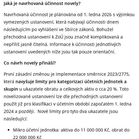
Jaká je navrhovaná účinnost novely?
Navrhovaná účinnost je plánována od 1. ledna 2026 s výjimkou
vymezených ustanovení, která nabývají účinnosti dnem
následujícím po vyhlášení ve Sbírce zákonů. Bohužel
přechodná ustanovení k ZoÚ jsou značně komplikovaná a
nepříliš jasně čitelná. Informace k účinnosti jednotlivých
ustanovení uvedených níže jsou tak pouze orientační.
Co návrh novely přináší?
První zásadní změnou je implementace směrnice 2023/2775,
která
navyšuje limity pro kategorizaci účetních jednotek a
skupin
u ukazatele obratu a celkových aktiv o cca 20 %. Toto
novelizované ustanovení lze dle přechodných ustanovení
použít již pro klasifikaci v účetním období započatém 1. ledna
2024 a později. Nové limity pro tyto dva ukazatele jsou
následující:
Mikro účetní jednotka: aktiva do 11 000 000 Kč, obrat do
22 000 000 Kč