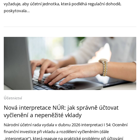
vyžaduje, aby účetní jednotka, která podléhá regulační dohodě,
poskytovala…
Účetnictví
Nová interpretace NÚR: jak správně účtovat
vyčlenění a nepeněžité vklady
Národní účetní rada vydala v dubnu 2026 interpretaci I 54: Ocenění
finanční investice při vkladu a rozdělení vyčleněním (dále
„interpretace“), která reaguje na praktické problémy při účtování