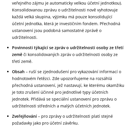
veřejného zájmu je automaticky velkou účetní jednotkou).
Konsolidovanou zprávu o udržitelnosti nově vyhotovuje
každá velká skupina, výjimku má pouze konsolidující
účetní jednotka, která je investičním fondem. Přechodná
ustanovení jsou podobná samostatné zprávě o
udržitelnosti.
Povinnosti týkající se zpráv o udržitelnosti osoby ze třetí
země
či konsolidovaných zpráv o udržitelnosti osoby ze
třetí země.
Obsah
– ruší se zjednodušení pro vykazování informací o
hodnotovém řetězci. Zde upozorňujeme na rozsáhlá
přechodná ustanovení, jež nastavují, ke kterému okamžiku
je toto zrušení účinné pro jednotlivé typy účetních
jednotek. Přidává se speciální ustanovení pro zprávu o
udržitelnosti středních a malých účetních jednotek.
Zveřejňování
– pro zprávy o udržitelnosti platí stejné
požadavky jako pro účetní závěrku.