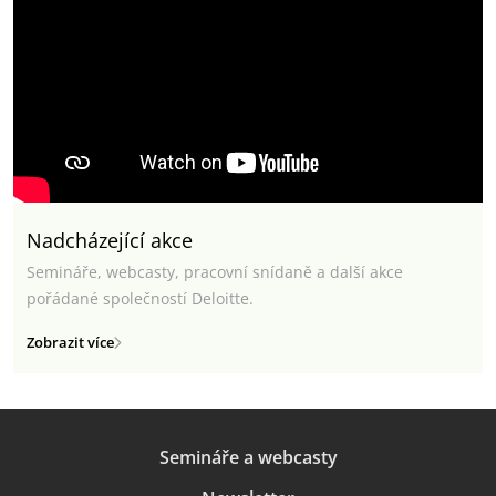
Nadcházející akce
Semináře, webcasty, pracovní snídaně a další akce
pořádané společností Deloitte.
Zobrazit více
Semináře a webcasty