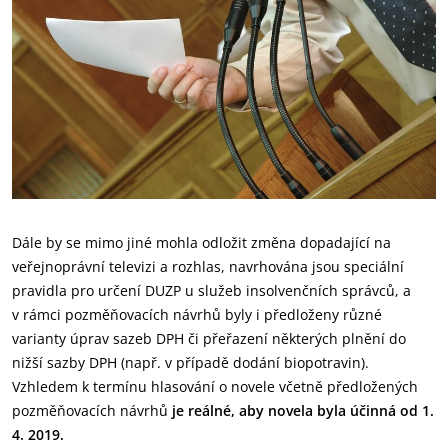
Dále by se mimo jiné mohla odložit změna dopadající na
veřejnoprávní televizi a rozhlas, navrhována jsou speciální
pravidla pro určení DUZP u služeb insolvenčních správců, a
v rámci pozměňovacích návrhů byly i předloženy různé
varianty úprav sazeb DPH či přeřazení některých plnění do
nižší sazby DPH (např. v případě dodání biopotravin).
Vzhledem k termínu hlasování o novele včetně předložených
pozměňovacích návrhů
je reálné, aby novela byla účinná od 1.
4. 2019.