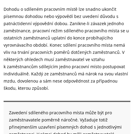
Dohodu o sdíleném pracovním místě lze snadno ukončit
písemnou dohodou nebo výpovědí bez uvedení důvodu s
patnáctidenní výpovědní dobou. Zanikne-li závazek jednoho
zaměstnance, pracovní režim sdíleného pracovního místa se u
ostatních zaměstnanců uplatní do konce probíhajícího
vyrovnávacího období. Konec sdílení pracovního místa nemá
vliv na trvání pracovních poměrů dotčených zaměstnanců. V
některých ohledech musí zaměstnavatel ve vztahu
k zaměstnancům sdílejícím jedno pracovní místo postupovat
individuálně. Každý ze zaměstnanců má nárok na svou vlastní
mzdu, dovolenou a sám nese odpovědnost za případnou
škodu, kterou způsobí.
Zavedení sdíleného pracovního místa může být pro
zaměstnavatele poměrně náročné. Vyžaduje totiž
přinejmenším uzavření písemných dohod s jednotlivými