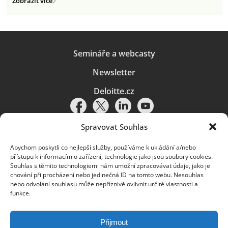
Zobrazit více
Semináře a webcasty
Newsletter
Deloitte.cz
Spravovat Souhlas
Abychom poskytli co nejlepší služby, používáme k ukládání a/nebo
Pravidla používání
|
Ochrana osobních údajů
|
Soubory cookies
|
přístupu k informacím o zařízení, technologie jako jsou soubory cookies.
Deloitte.cz
Souhlas s těmito technologiemi nám umožní zpracovávat údaje, jako je
chování při procházení nebo jedinečná ID na tomto webu. Nesouhlas
© 2026. Více informací najdete v
Pravidlech používání
.
nebo odvolání souhlasu může nepříznivě ovlivnit určité vlastnosti a
funkce.
Deloitte označuje jednu či více společností globální sítě členských
společností Deloitte Touche Tohmatsu Limited („DTTL“) a jejich dceřiné
a přidružené subjekty (souhrnně „organizace Deloitte“). Společnost DTTL
(rovněž označovaná jako „Deloitte Global“) a každá z jejích členských
Přijmout
společností a jejich přidružených subjektů je samostatným a nezávislým