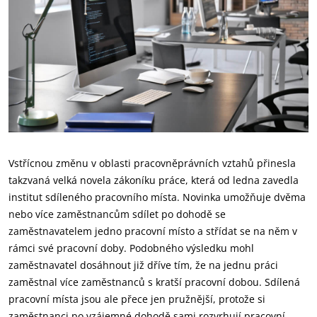
Vstřícnou změnu v oblasti pracovněprávních vztahů přinesla
takzvaná velká novela zákoníku práce, která od ledna zavedla
institut sdíleného pracovního místa. Novinka umožňuje dvěma
nebo více zaměstnancům sdílet po dohodě se
zaměstnavatelem jedno pracovní místo a střídat se na něm v
rámci své pracovní doby. Podobného výsledku mohl
zaměstnavatel dosáhnout již dříve tím, že na jednu práci
zaměstnal více zaměstnanců s kratší pracovní dobou. Sdílená
pracovní místa jsou ale přece jen pružnější, protože si
zaměstnanci po vzájemné dohodě sami rozvrhují pracovní