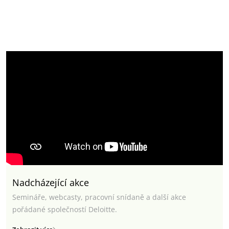
Nadcházející akce
Semináře, webcasty, pracovní snídaně a další akce
pořádané společností Deloitte.