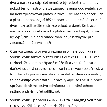
dvora nárok na odpočet nemůže být odepřen ani tehdy,
pokud tento nástroj plátce zapůjčil svému dodavateli, aby
na něm zpracovával plátcovo zboží. Dle našeho názoru jde
o přístup odpovídající běžné praxi v ČR, nicméně Soudní
dvůr naznačil určité restrikce odpočtu daně. Ke krácení
nároku na odpočet daně by plátce měl přistoupit, pokud
by výpůjčka „šla nad rámec toho, co je nezbytné pro
zpracování plátcova zboží“.
Otázkou zneužití práva u režimu pro malé podniky se
Soudní dvůr zabýval v rozsudku
C‑171/23 UP CAFFE
, kde
rozhodl, že v tomto případě může jít o zneužití, pokud
daňový subjekt převede podnikání na novou společnost, a
to z důvodu překročení obratu neplátce. Není relevantní,
že neexistuje vnitrostátní úprava týkající se zneužití práva.
Správce daně má právo odmítnout uplatnění tohoto
režimu a plnění překvalifikovat.
Soudní dvůr v případu
C-60/23 Digital Charging Solutions
(„DCS“) vyložil, že dodáním zboží je také nabíjení