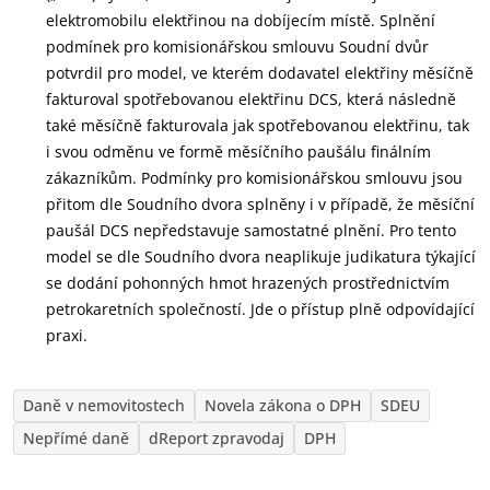
elektromobilu elektřinou na dobíjecím místě. Splnění
podmínek pro komisionářskou smlouvu Soudní dvůr
potvrdil pro model, ve kterém dodavatel elektřiny měsíčně
fakturoval spotřebovanou elektřinu DCS, která následně
také měsíčně fakturovala jak spotřebovanou elektřinu, tak
i svou odměnu ve formě měsíčního paušálu finálním
zákazníkům. Podmínky pro komisionářskou smlouvu jsou
přitom dle Soudního dvora splněny i v případě, že měsíční
paušál DCS nepředstavuje samostatné plnění. Pro tento
model se dle Soudního dvora neaplikuje judikatura týkající
se dodání pohonných hmot hrazených prostřednictvím
petrokaretních společností. Jde o přístup plně odpovídající
praxi.
Daně v nemovitostech
Novela zákona o DPH
SDEU
Nepřímé daně
dReport zpravodaj
DPH