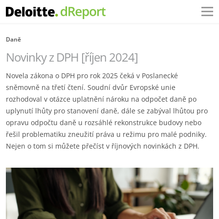
Daně
Novinky z DPH [říjen 2024]
Novela zákona o DPH pro rok 2025 čeká v Poslanecké
sněmovně na třetí čtení. Soudní dvůr Evropské unie
rozhodoval v otázce uplatnění nároku na odpočet daně po
uplynutí lhůty pro stanovení daně, dále se zabýval lhůtou pro
opravu odpočtu daně u rozsáhlé rekonstrukce budovy nebo
řešil problematiku zneužití práva u režimu pro malé podniky.
Nejen o tom si můžete přečíst v říjnových novinkách z DPH.