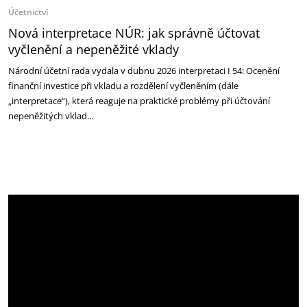
Účetnictví
Nová interpretace NÚR: jak správně účtovat
vyčlenění a nepeněžité vklady
Národní účetní rada vydala v dubnu 2026 interpretaci I 54: Ocenění
finanční investice při vkladu a rozdělení vyčleněním (dále
„interpretace“), která reaguje na praktické problémy při účtování
nepeněžitých vklad…