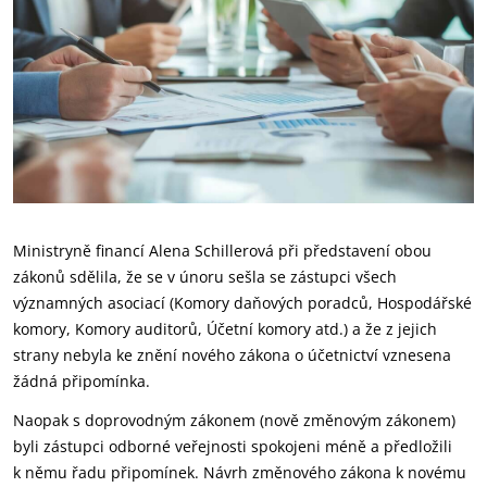
Ministryně financí Alena Schillerová při představení obou
zákonů sdělila, že se v únoru sešla se zástupci všech
významných asociací (Komory daňových poradců, Hospodářské
komory, Komory auditorů, Účetní komory atd.) a že z jejich
strany nebyla ke znění nového zákona o účetnictví vznesena
žádná připomínka.
Naopak s doprovodným zákonem (nově změnovým zákonem)
byli zástupci odborné veřejnosti spokojeni méně a předložili
k němu řadu připomínek. Návrh změnového zákona k novému