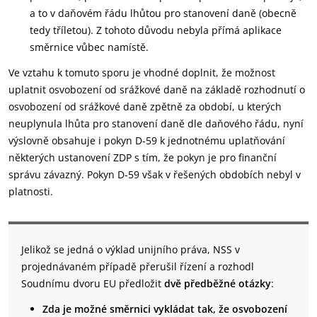
a to v daňovém řádu lhůtou pro stanovení daně (obecně
tedy tříletou). Z tohoto důvodu nebyla přímá aplikace
směrnice vůbec namístě.
Ve vztahu k tomuto sporu je vhodné doplnit, že možnost
uplatnit osvobození od srážkové daně na základě rozhodnutí o
osvobození od srážkové daně zpětně za období, u kterých
neuplynula lhůta pro stanovení daně dle daňového řádu, nyní
výslovně obsahuje i pokyn D-59 k jednotnému uplatňování
některých ustanovení ZDP s tím, že pokyn je pro finanční
správu závazný. Pokyn D-59 však v řešených obdobích nebyl v
platnosti.
Jelikož se jedná o výklad unijního práva, NSS v
projednávaném případě přerušil řízení a rozhodl
Soudnímu dvoru EU předložit
dvě předběžné otázky
:
Zda je možné směrnici vykládat tak, že osvobození