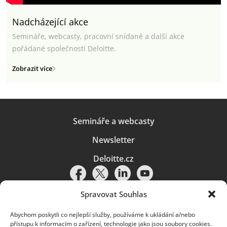
Nadcházející akce
Semináře, webcasty, pracovní snídaně a další akce
pořádané společností Deloitte.
Zobrazit více
Semináře a webcasty
Newsletter
Deloitte.cz
Spravovat Souhlas
Abychom poskytli co nejlepší služby, používáme k ukládání a/nebo
Pravidla používání
|
Ochrana osobních údajů
|
Soubory cookies
|
přístupu k informacím o zařízení, technologie jako jsou soubory cookies.