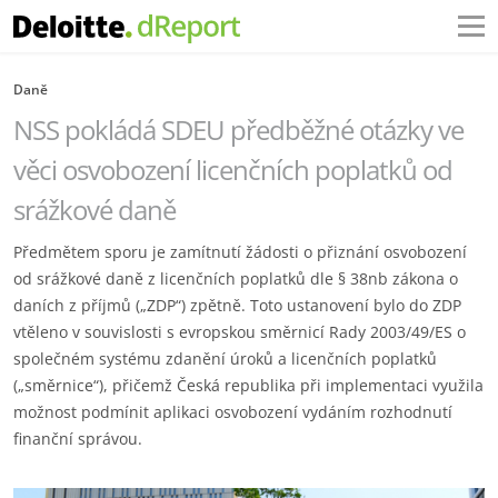
Daně
NSS pokládá SDEU předběžné otázky ve
věci osvobození licenčních poplatků od
srážkové daně
Předmětem sporu je zamítnutí žádosti o přiznání osvobození
od srážkové daně z licenčních poplatků dle § 38nb zákona o
daních z příjmů („ZDP“) zpětně. Toto ustanovení bylo do ZDP
vtěleno v souvislosti s evropskou směrnicí Rady 2003/49/ES o
společném systému zdanění úroků a licenčních poplatků
(„směrnice“), přičemž Česká republika při implementaci využila
možnost podmínit aplikaci osvobození vydáním rozhodnutí
finanční správou.