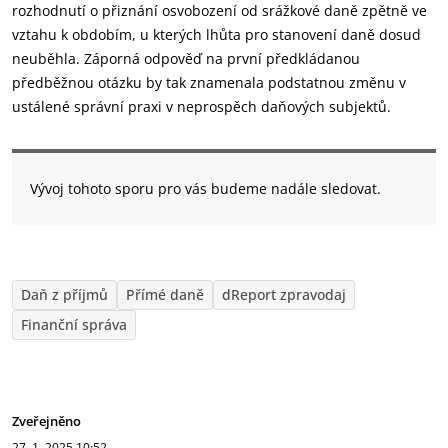
rozhodnutí o přiznání osvobození od srážkové daně zpětně ve
vztahu k obdobím, u kterých lhůta pro stanovení daně dosud
neuběhla. Záporná odpověď na první předkládanou
předběžnou otázku by tak znamenala podstatnou změnu v
ustálené správní praxi v neprospěch daňových subjektů.
Vývoj tohoto sporu pro vás budeme nadále sledovat.
Daň z příjmů
Přímé daně
dReport zpravodaj
Finanční správa
Zveřejněno
27. 1. 2025
10:52