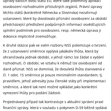
úpravy dalších dvou států EU, které také podmínily aplikaci
osvobození rozhodnutím příslušných orgánů. Právní úpravy
těchto států (konkrétně Německa a Slovinska) nezahrnují
ustanovení, které by dovolovalo přiznání osvobození za období
předcházející předložení podpůrných informací osvědčujících
splnění podmínek pro osvobození, resp. německá úprava ji
dokonce implicitně znemožňuje.
K druhé otázce pak ve svém rozboru NSS polemizuje o tvrzení,
že z ustanovení směrnice vyplývá jakákoliv lhůta, která by
ohraničovala jednak období, v jehož rámci lze žádat o vydání
rozhodnutí, či období, ve vztahu k němuž lze osvobození od
daně přiznat. NSS se domnívá, že dvouletá lhůta stanovená v
čl. 1 odst. 15 směrnice je pouze minimálním standardem, tj.
pravidlem, jehož adresáty jsou členské státy při implementaci
směrnice, a které tak není možné vykládat jako konkrétní
vymezení lhůty pro podání žádosti.
Projednávaný případ tak kontrastuje s aktuální správní praxí
finanční správy, která v souladu s pokynem D-59 běžně vydává