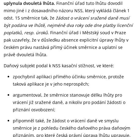
uplynula dvouletá lhůta.
Finanční úřad tuto lhůtu dovodil
mimo jiné i z dosavadního názoru NSS, který vykládá článek 1
odst. 15 směrnice tak, že
žádost o vrácení sražené daně musí
být podána ve lhůtě, nejméně dva roky ode dne platby licenční
poplatků, resp. úroků
. Finanční úřad i Městský soud v Praze
pak uzavřely, že v důsledku absence explicitní úpravy lhůty v
českém právu nastává přímý účinek směrnice a uplatní se
právě dvouletá lhůta.
Daňový subjekt podal k NSS kasační stížnost, ve které:
zpochybnil aplikaci přímého účinku směrnice, protože
taková aplikace je v jeho neprospěch;
argumentoval, že směrnice stanovuje délku lhůty pro
vrácení již sražené daně, a nikoliv pro podání žádosti o
přiznání osvobození;
připomněl také, že žádost o vrácení daně ve smyslu
směrnice je z pohledu českého daňového práva daňovým
přiznáním, pro které česká právní úprava lhůtu upravuje,