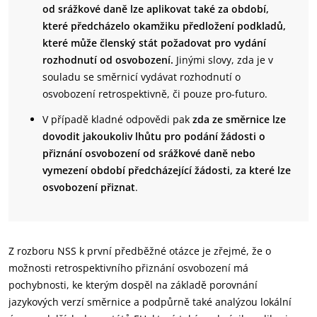
od srážkové daně lze aplikovat také za období,
které předcházelo okamžiku předložení podkladů,
které může členský stát požadovat pro vydání
rozhodnutí od osvobození.
Jinými slovy, zda je v
souladu se směrnicí vydávat rozhodnutí o
osvobození retrospektivně, či pouze pro-futuro.
V případě kladné odpovědi pak
zda ze směrnice lze
dovodit jakoukoliv lhůtu pro podání žádosti o
přiznání osvobození od srážkové daně nebo
vymezení období předcházející žádosti, za které lze
osvobození přiznat
.
Z rozboru NSS k první předběžné otázce je zřejmé, že o
možnosti retrospektivního přiznání osvobození má
pochybnosti, ke kterým dospěl na základě porovnání
jazykových verzí směrnice a podpůrně také analýzou lokální