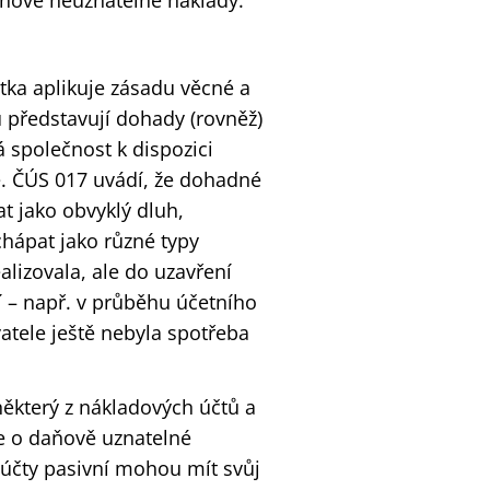
aňově neuznatelné náklady.
tka aplikuje zásadu věcné a
u představují dohady (rovněž)
á společnost k dispozici
e. ČÚS 017 uvádí, že dohadné
at jako obvyklý dluh,
hápat jako různé typy
lizovala, ale do uzavření
í – např. v průběhu účetního
atele ještě nebyla spotřeba
ěkterý z nákladových účtů a
se o daňově uznatelné
 účty pasivní mohou mít svůj