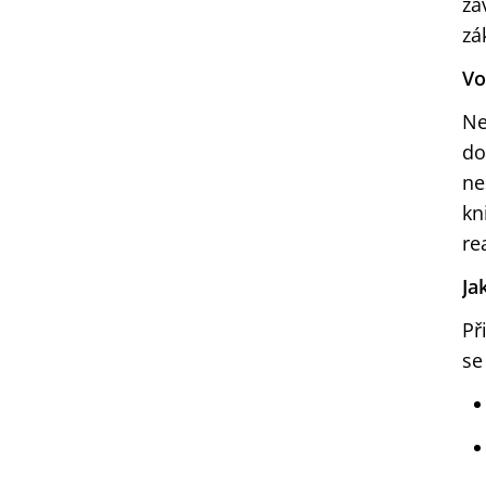
zá
zá
Vo
Ne
do
ne
kn
rea
Ja
Př
se