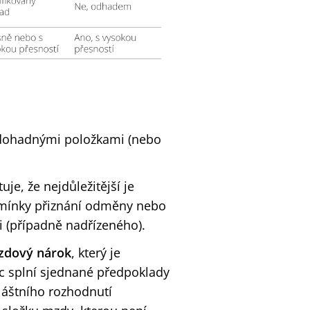
s dohadnými položkami (nebo
je, že nejdůležitější je
mínky přiznání odměny nebo
i (případně nadřízeného).
zdový nárok
, který je
c splní sjednané předpoklady
láštního rozhodnutí