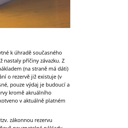
bytné k úhradě současného
nastaly příčiny závazku. Z
nákladem (na straně má dáti)
 o rezervě již existuje (v
sné, pouze výdaj je budoucí a
zervy kromě akruálního
zakotveno v aktuálně platném
 tzv. zákonnou rezervu