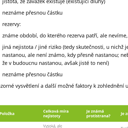
jistota, že závazek existuje (existující dluhy)
neznáme přesnou částku
rezervy:
známe období, do kterého rezerva patří, ale nevíme
jiná nejistota / jiné riziko (tedy skutečnosti, u nichž 
nastanou, ale není známo, kdy přesně nastanou; n
že v budoucnu nastanou, avšak jisté to není)
neznáme přesnou částku
zorné vysvětlení a další možné faktory k zohlednění uv