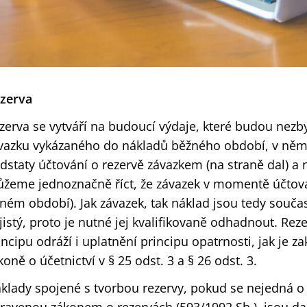
zerva
zerva se vytváří na budoucí výdaje, které budou nez
vazku vykázaného do nákladů běžného období, v němž 
dstaty účtování o rezervě závazkem (na straně dal) a 
žeme jednoznačně říct, že závazek v momentě účtování
ném období). Jak závazek, tak náklad jsou tedy souča
jistý, proto je nutné jej kvalifikovaně odhadnout. Re
incipu odráží i uplatnění principu opatrnosti, jak je 
koně o účetnictví v § 25 odst. 3 a § 26 odst. 3.
klady spojené s tvorbou rezervy, pokud se nejedná o