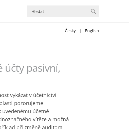
Česky
|
English
účty pasivní,
st vykázat v účetnictví
blasti pozorujeme
e k uvedenému účetně
ednoznačného vítěze a možná
příklad při změně auditora