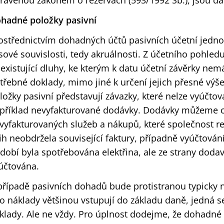
ravenou zákonem o rezervách (593/1992 Sb.), jsou d
hadné položky pasivní
ostřednictvím dohadných účtů pasivních účetní jedno
sové souvislosti, tedy akruálnosti. Z účetního pohled
ž existující dluhy, ke kterým k datu účetní závěrky nem
třebné doklady, mimo jiné k určení jejich přesné výš
ložky pasivní představují závazky, které nelze vyúčtov
příklad nevyfakturované dodávky. Dodávky můžeme c
vyfakturovaných služeb a nákupů, které společnost rea
ih neobdržela související faktury, případně vyúčtován
dobí byla spotřebována elektřina, ale ze strany dodav
účtována.
případě pasivních dohadů bude protistranou typicky n
to náklady většinou vstupují do základu daně, jedná 
klady. Ale ne vždy. Pro úplnost dodejme, že dohadné