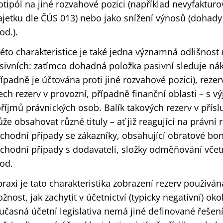
otipól na jiné rozvahové pozici (například nevyfakt
jetku dle ČÚS 013) nebo jako snížení výnosů (dohady
od.).
této charakteristice je také jedna významná odlišnos
sivních: zatímco dohadná položka pasivní sleduje n
řípadně je účtována proti jiné rozvahové pozici), rezer
ech rezerv v provozní, případně finanční oblasti – s v
příjmů právnických osob. Balík takových rezerv v pří
že obsahovat různé tituly – ať již reagující na právní 
chodní případy se zákazníky, obsahující obratové bon
chodní případy s dodavateli, složky odměňování vče
od.
praxi je tato charakteristika zobrazení rezerv používá
žnost, jak zachytit v účetnictví (typicky negativní) ok
učasná účetní legislativa nemá jiné definované řešení.