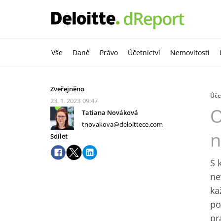
Vše
Daně
Právo
Účetnictví
Nemovitosti
Zveřejněno
Úče
23. 1. 2023
09:47
O
Tatiana Nováková
tnovakova@deloittece.com
n
Sdílet
S 
ne
ka
po
pr