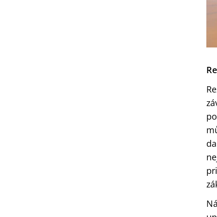
Re
Re
zá
po
mů
da
ne
pr
zá
Ná