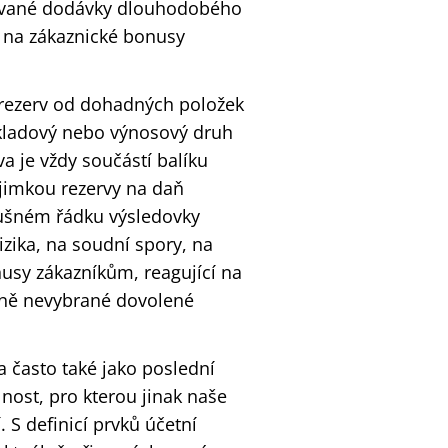
urované dodávky dlouhodobého
 na zákaznické bonusy
t rezerv od dohadných položek
ákladový nebo výnosový druh
va je vždy součástí balíku
ýjimkou rezervy na daň
slušném řádku výsledovky
rizika, na soudní spory, na
usy zákazníkům, reagující na
tně nevybrané dovolené
na často také jako poslední
olnost, pro kterou jinak naše
 S definicí prvků účetní