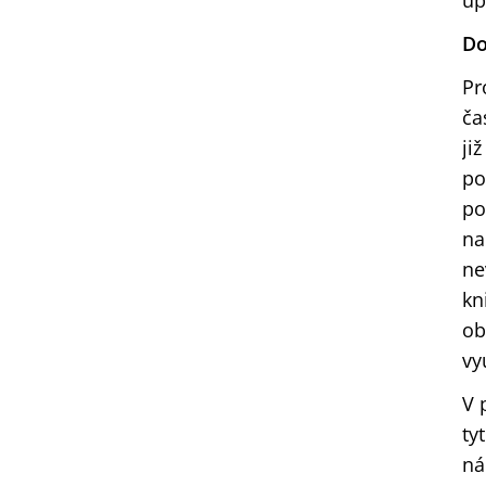
up
Do
Pr
ča
ji
po
po
na
ne
kn
ob
vy
V 
ty
ná