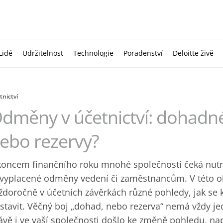
Lidé
Udržitelnost
Technologie
Poradenství
Deloitte živě
tnictví
dměny v účetnictví: dohadné 
ebo rezervy?
koncem finančního roku mnohé společnosti čeká nutno
vyplacené odměny vedení či zaměstnancům. V této o
ždoročně v účetních závěrkách různé pohledy, jak s
stavit. Věčný boj „dohad, nebo rezerva“ nemá vždy j
ávě i ve vaší společnosti došlo ke změně pohledu, na