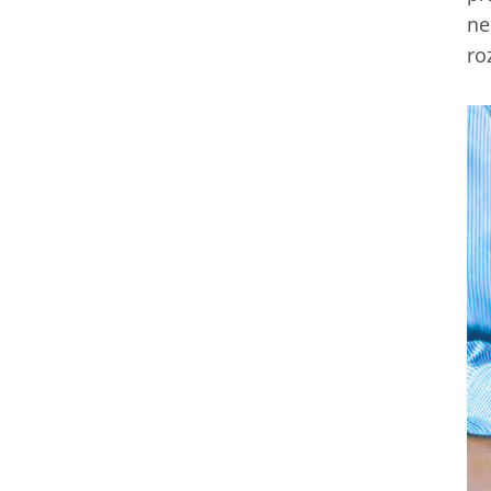
ne
ro