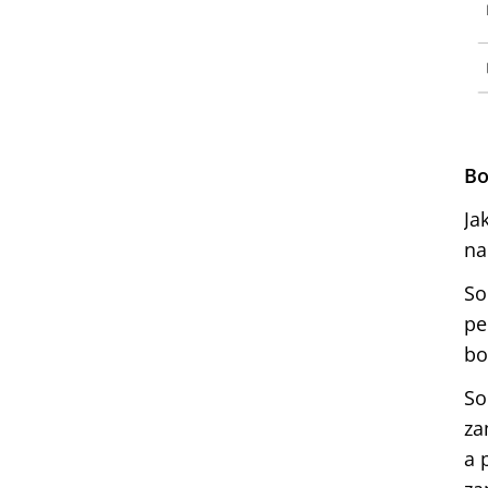
Bo
Ja
na
So
pe
bo
So
za
a 