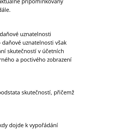
l aktuálně připomínkovaný
dále.
k daňové uznatelnosti
o daňové uznatelnosti však
ní skutečností v účetních
ěrného a poctivého zobrazení
podstata skutečností, přičemž
kdy dojde k vypořádání