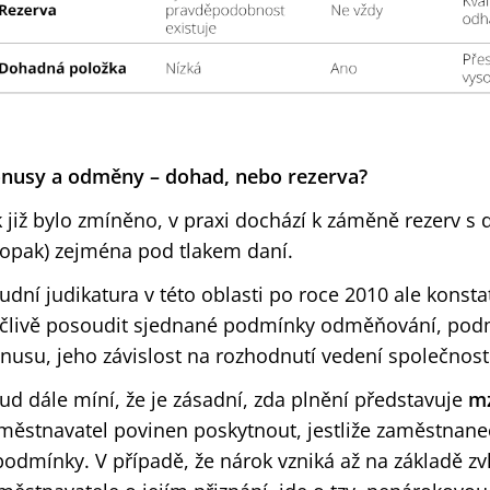
nusy a odměny – dohad, nebo rezerva?
k již bylo zmíněno, v praxi dochází k záměně rezerv 
opak) zejména pod tlakem daní.
udní judikatura v této oblasti po roce 2010 ale konstatu
člivě posoudit sjednané podmínky odměňování, pod
nusu, jeho závislost na rozhodnutí vedení společnost
ud dále míní, že je zásadní, zda plnění představuje
m
městnavatel povinen poskytnout, jestliže zaměstnane
podmínky. V případě, že nárok vzniká až na základě zv