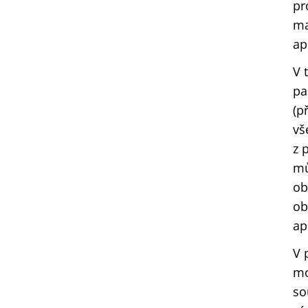
pr
ma
ap
V 
pa
(p
vš
z 
mů
ob
ob
ap
V 
mo
so