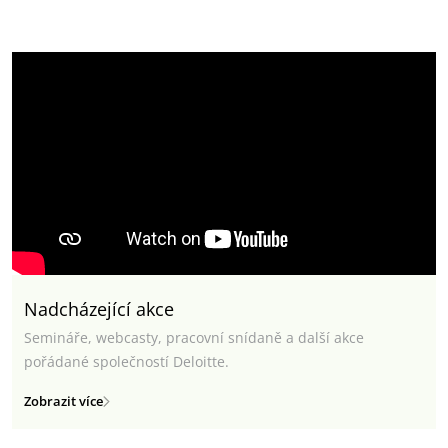
Nadcházející akce
Semináře, webcasty, pracovní snídaně a další akce
pořádané společností Deloitte.
Zobrazit více