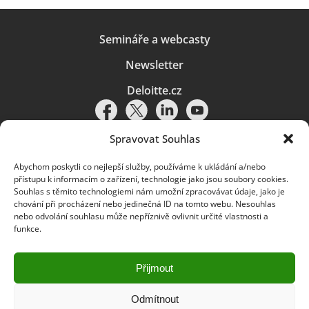
Semináře a webcasty
Newsletter
Deloitte.cz
Spravovat Souhlas
Abychom poskytli co nejlepší služby, používáme k ukládání a/nebo
Pravidla používání
|
Ochrana osobních údajů
|
Soubory cookies
|
přístupu k informacím o zařízení, technologie jako jsou soubory cookies.
Deloitte.cz
Souhlas s těmito technologiemi nám umožní zpracovávat údaje, jako je
chování při procházení nebo jedinečná ID na tomto webu. Nesouhlas
© 2026. Více informací najdete v
Pravidlech používání
.
nebo odvolání souhlasu může nepříznivě ovlivnit určité vlastnosti a
funkce.
Deloitte označuje jednu či více společností globální sítě členských
společností Deloitte Touche Tohmatsu Limited („DTTL“) a jejich dceřiné
a přidružené subjekty (souhrnně „organizace Deloitte“). Společnost DTTL
(rovněž označovaná jako „Deloitte Global“) a každá z jejích členských
Přijmout
společností a jejich přidružených subjektů je samostatným a nezávislým
právním subjektem, který není oprávněn zavazovat nebo přijímat závazky
za jinou z těchto členských společností a jejich přidružených subjektů ve
Odmítnout
vztahu k třetím stranám. Společnost DTTL a každá členská společnost