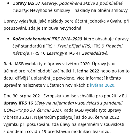
Úpravy IAS 37
Rezervy, podmíněná aktiva a podmíněné
závazky
: Nevýhodné smlouvy – náklady na plnění smlouvy
Úpravy vyjasňují, jaké náklady bere účetní jednotka v úvahu při
posuzování, zda je smlouva nevýhodná.
Roční zdokonalení IFRS 2018–2020
, které obsahuje úpravy
čtyř standardů (IFRS 1
První přijetí IFRS
, IFRS 9
Finanční
nástroje
, IFRS 16
Leasingy
a IAS 41
Zemědělství
).
Rada IASB vydala tyto úpravy v květnu 2020. Úpravy jsou
účinné pro roční období začínající
1. ledna 2022
nebo po tomto
datu, dřívější uplatnění je povoleno. Více informací k těmto
úpravám naleznete v Účetních novinkách z
května 2020
.
Dne 30. srpna 2021 Evropská komise schválila pro použití v EU
úpravy IFRS 16
Úlevy na nájemném v souvislosti s pandemií
COVID-19 po 30. červnu 2021
. Rada IASB vydala tyto úpravy
v březnu 2021. Nájemcům poskytují až do 30. června 2022
výjimku při posuzování, zda úlevy na nájemném v souvislosti
s pandemií covidu-19 představují modifikaci leasingu.