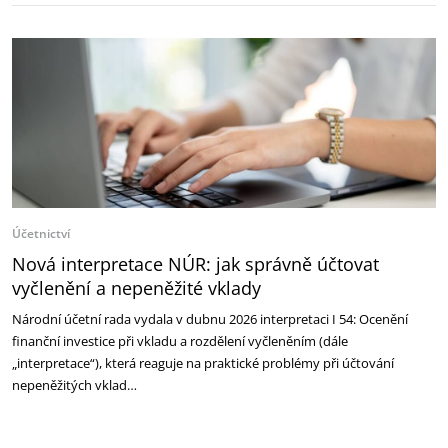
Účetnictví
Nová interpretace NÚR: jak správně účtovat
vyčlenění a nepeněžité vklady
Národní účetní rada vydala v dubnu 2026 interpretaci I 54: Ocenění
finanční investice při vkladu a rozdělení vyčleněním (dále
„interpretace“), která reaguje na praktické problémy při účtování
nepeněžitých vklad…