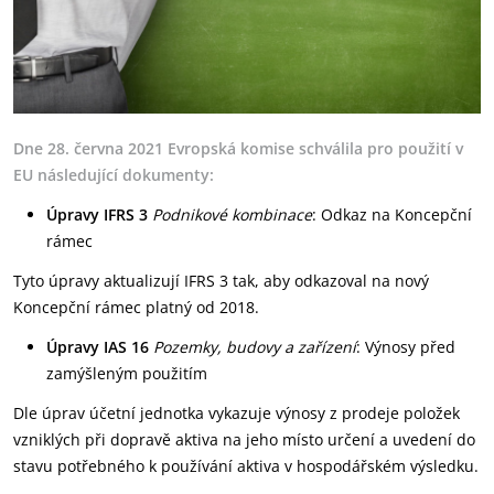
Dne 28. června 2021 Evropská komise schválila pro použití v
EU následující dokumenty:
Úpravy IFRS 3
Podnikové kombinace
: Odkaz na Koncepční
rámec
Tyto úpravy aktualizují IFRS 3 tak, aby odkazoval na nový
Koncepční rámec platný od 2018.
Úpravy IAS 16
Pozemky, budovy a zařízení
: Výnosy před
zamýšleným použitím
Dle úprav účetní jednotka vykazuje výnosy z prodeje položek
vzniklých při dopravě aktiva na jeho místo určení a uvedení do
stavu potřebného k používání aktiva v hospodářském výsledku.