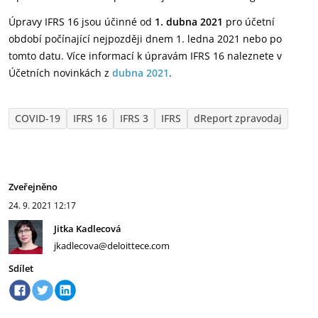
Úpravy IFRS 16 jsou účinné od
1. dubna 2021
pro účetní
období počínající nejpozději dnem 1. ledna 2021 nebo po
tomto datu. Více informací k úpravám IFRS 16 naleznete v
Účetních novinkách z
dubna 2021
.
COVID-19
IFRS 16
IFRS 3
IFRS
dReport zpravodaj
Zveřejněno
24. 9. 2021
12:17
Jitka Kadlecová
jkadlecova@deloittece.com
Sdílet